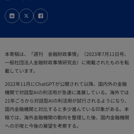
新
新
新
し
し
し
い
い
い
タ
タ
タ
ブ
ブ
ブ
で
で
で
開
開
開
く
く
く
本寄稿は、「週刊 金融財政事情」（2023年7月11日号、
一般社団法人金融財政事情研究会）に掲載されたものを転
載しています。
2022年11月にChatGPTが公開されて以降、国内外の金融
機関で対話型AIの利活用が急速に進展している。海外では
21年ごろから対話型AIの利活用が試行されるようになり、
国内金融機関と対比すると多少進んでいる印象がある。本
稿では、海外金融機関の動向を整理した後、国内金融機関
への示唆と今後の展望を考察する。