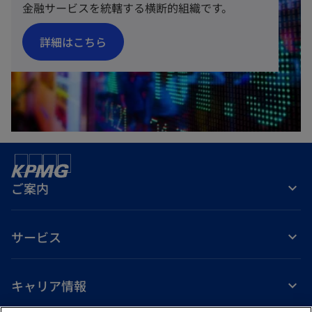
金融サービスを統轄する横断的組織です。
新
詳細はこちら
し
い
タ
ブ
で
開
く
ご案内
サービス
キャリア情報