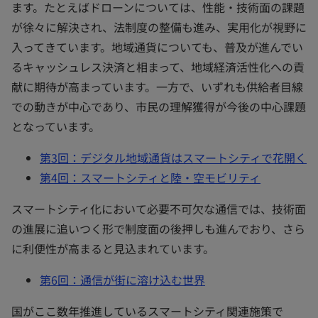
ます。たとえばドローンについては、性能・技術面の課題
が徐々に解決され、法制度の整備も進み、実用化が視野に
入ってきています。地域通貨についても、普及が進んでい
るキャッシュレス決済と相まって、地域経済活性化への貢
献に期待が高まっています。一方で、いずれも供給者目線
での動きが中心であり、市民の理解獲得が今後の中心課題
となっています。
第3回：デジタル地域通貨はスマートシティで花開く
第4回：スマートシティと陸・空モビリティ
スマートシティ化において必要不可欠な通信では、技術面
の進展に追いつく形で制度面の後押しも進んでおり、さら
に利便性が高まると見込まれています。
第6回：通信が街に溶け込む世界
国がここ数年推進しているスマートシティ関連施策で