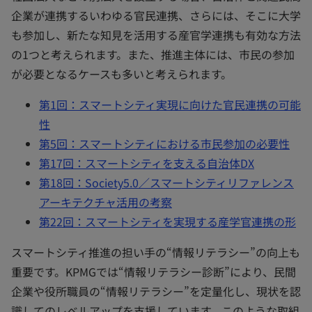
企業が連携するいわゆる官民連携、さらには、そこに大学
も参加し、新たな知見を活用する産官学連携も有効な方法
の1つと考えられます。また、推進主体には、市民の参加
が必要となるケースも多いと考えられます。
第1回：スマートシティ実現に向けた官民連携の可能
性
第5回：スマートシティにおける市民参加の必要性
第17回：スマートシティを支える自治体DX
第18回：Society5.0／スマートシティリファレンス
アーキテクチャ活用の考察
第22回：スマートシティを実現する産学官連携の形
スマートシティ推進の担い手の“情報リテラシー”の向上も
重要です。KPMGでは“情報リテラシー診断”により、民間
企業や役所職員の“情報リテラシー”を定量化し、現状を認
識してのレベルアップを支援しています。このような取組