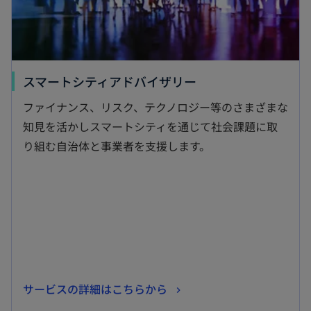
く
新
スマートシティアドバイザリー
し
ファイナンス、リスク、テクノロジー等のさまざまな
い
知見を活かしスマートシティを通じて社会課題に取
タ
り組む自治体と事業者を支援します。
ブ
で
開
く
新
サービスの詳細はこちらから
し