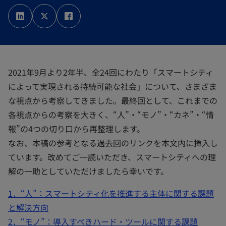
新
新
新
し
し
し
い
い
い
タ
タ
タ
ブ
ブ
ブ
で
で
で
開
開
開
く
く
く
2021年9月より2年半、全24回にわたり「スマートシティ
によって実現される持続可能な社会」について、さまざま
な視点から考察してきました。最終回として、これまでの
各視点からの考察を大きく、“人”・“モノ”・“カネ”・“情
報”の4つの切り口から再整理します。
なお、本稿の参考となる過去回のリンクを本文内に挿入し
ています。改めてご一読いただき、スマートシティへの理
解の一助としていただけましたら幸いです。
1．“人”：スマートシティ化を推進する主体に関する課題
と解決方向
2．“モノ”：導入すべきハード・ツールに関する課題