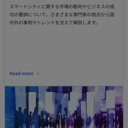
し
スマートシティに関する市場の動向やビジネスの成
い
功の要諦について、さまざまな専門家の視点から国
タ
内外の事例やトレンドを交えて解説します。
ブ
で
開
く
新
Read more
し
新しいタブで開く
い
タ
ブ
で
開