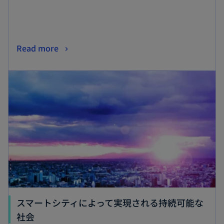
開
く
新
Read more
し
新しいタブで開く
い
タ
ブ
で
開
く
スマートシティによって実現される持続可能な
新
社会