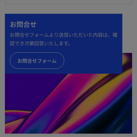
い
タ
お問合せ
ブ
で
お問合せフォームより送信いただいた内容は、確
開
認でき次第回答いたします。
く
お問合せフォーム