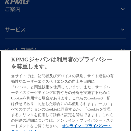
ご案内
サービス
キャリア情報
KPMGジャパンは利用者のプライバシー
新
新
新
新
新
を尊重します。
し
し
し
し
し
当サイトでは、訪問者及びデバイスの識別、サイト運営の有
免責事項
プライバシーポリシー
アクセシビリティー
ヘルプ
通報窓口
い
い
い
い
い
効性やユーザーエクスペリエンスの向上を目的に
タ
タ
タ
タ
タ
「Cookie」と関連技術を使用しています。また、サードパ
© 2026 KPMG AZSA LLC, a limited liability audit corporation
ーティのターゲティング広告やその分析を実施するために
ブ
ブ
ブ
ブ
ブ
incorporated under the Japanese Certified Public Accountants Law and
Cookieを利用する場合があります。これらのCookieの一部
a member firm of the KPMG global organization of independent member
で
で
で
で
で
は任意であり、同意した場合にのみ使用されます。一度にす
firms affiliated with KPMG International Limited, a private English
べてのオプションのCookieに同意するか、「Cookieを管理
開
開
開
開
開
する」リンクを使用して独自の設定を管理できます。これら
company limited by guarantee. All rights reserved. © 2026 KPMG Tax
く
く
く
く
く
の用途の詳細については、オンライン・プライバシー・ステ
Corporation, a tax corporation incorporated under the Japanese CPTA
ートメントをご覧ください。
オンライン・プライバシー・
Law and a member firm of the KPMG global organization of independent