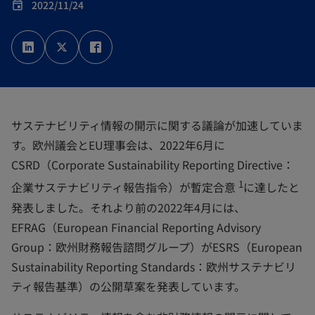
2022/11/24
event
新
新
新
し
し
し
い
い
い
タ
タ
タ
ブ
ブ
ブ
で
で
で
開
開
開
く
く
く
サステナビリティ情報の開示に関する議論が加速していま
す。欧州議会とEU理事会は、2022年6月に
CSRD（Corporate Sustainability Reporting Directive：
1
企業サステナビリティ報告指令）が暫定合意
に達したと
発表しました。それより前の2022年4月には、
EFRAG（European Financial Reporting Advisory
Group：欧州財務報告諮問グループ）がESRS（European
Sustainability Reporting Standards：欧州サステナビリ
ティ報告基準）の公開草案を発表しています。