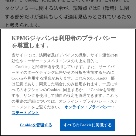
タクソノミーに関する法令が、現時点ではE（環境）に関
する部分だけが適用もしくは適用見込みとされているため
と考えられます。
KPMGジャパンは利用者のプライバシー
を尊重します。
IV.さいごに
当サイトでは、訪問者及びデバイスの識別、サイト運営の有
効性やユーザーエクスペリエンスの向上を目的に
「Cookie」と関連技術を使用しています。また、サードパ
さまざまなサステナビリティ開示基準が議論されています
ーティのターゲティング広告やその分析を実施するために
が、EUのCSRDは最も先行して開発が進んでいると考えら
Cookieを利用する場合があります。これらのCookieの一部
は任意であり、同意した場合にのみ使用されます。一度にす
れます。その動向に留意するとともに、他の開示基準の検
べてのオプションのCookieに同意するか、「Cookieを管理
討状況なども踏まえた慎重な対応が求められます。
する」リンクを使用して独自の設定を管理できます。これら
の用途の詳細については、オンライン・プライバシー・ステ
1
ートメントをご覧ください。
オンライン・プライバシー・
EUでは、EC（欧州委員会）から提出された法案に対す
ステートメント
る修正等に関して、EU議会とEU（閣僚）理事会が合意す
ると法案が成立します。6月の合意は、最終合意ではない
Cookieを管理する
すべてのCookieに同意する
ことから暫定合意とされています。従って、最終合意まで