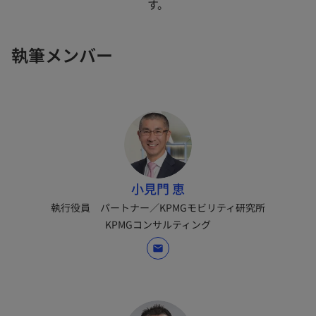
す。
執筆メンバー
小見門 恵
執行役員 パートナー／KPMGモビリティ研究所
KPMGコンサルティング
mail