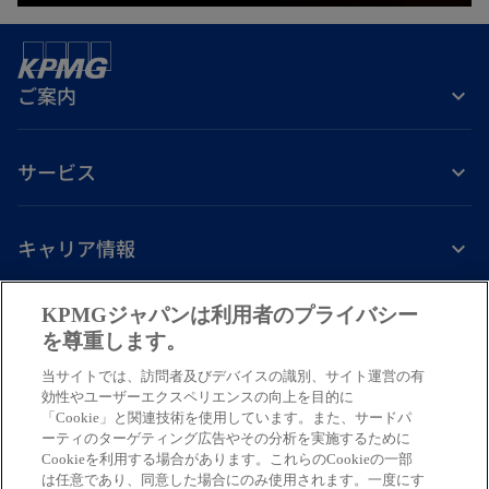
開
く
ご案内
サービス
キャリア情報
新
新
新
新
新
KPMGジャパンは利用者のプライバシー
し
し
し
し
し
を尊重します。
免責事項
プライバシーポリシー
アクセシビリティー
ヘルプ
通報窓口
い
い
い
い
い
当サイトでは、訪問者及びデバイスの識別、サイト運営の有
タ
タ
タ
タ
タ
© 2026 KPMG AZSA LLC, a limited liability audit corporation
効性やユーザーエクスペリエンスの向上を目的に
ブ
ブ
ブ
ブ
ブ
「Cookie」と関連技術を使用しています。また、サードパ
incorporated under the Japanese Certified Public Accountants Law and
ーティのターゲティング広告やその分析を実施するために
a member firm of the KPMG global organization of independent member
で
で
で
で
で
Cookieを利用する場合があります。これらのCookieの一部
firms affiliated with KPMG International Limited, a private English
開
開
開
開
開
は任意であり、同意した場合にのみ使用されます。一度にす