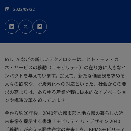
2022/09/22
event
新
新
新
し
し
し
い
い
い
タ
タ
タ
ブ
ブ
ブ
で
で
で
開
開
開
く
く
く
IoT、AIなどの新しいテクノロジーは、ヒト・モノ・カ
ネ・サービスの移動（＝モビリティ）の在り方に大きなイ
ンパクトを与えています。加えて、新たな価値観を求める
人々の欲求や、脱炭素化への対応といった、社会からの要
求の高まりは、あらゆる産業分野に抜本的なイノベーショ
ンや構造改革を迫っています。
今から約20年後、2040年の都市部と地方部の暮らしの近
未来像を提示する書籍『モビリティ リ・デザイン 2040
「移動」が変える職住遊学の未来』を、KPMGモビリティ