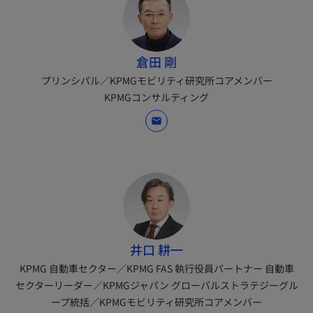
倉田 剛
プリンシパル／KPMGモビリティ研究所コアメンバー
KPMGコンサルティング
mail
井口 耕一
KPMG 自動車セクター／KPMG FAS 執行役員パートナー 自動車
セクターリーダー／KPMGジャパン グローバルストラテジーグル
ープ統括／KPMGモビリティ研究所コアメンバー