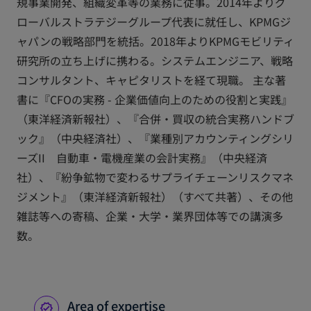
規事業開発、組織変革等の業務に従事。2014年よりグ
ローバルストラテジーグループ代表に就任し、KPMGジ
ャパンの戦略部門を統括。2018年よりKPMGモビリティ
研究所の立ち上げに携わる。システムエンジニア、戦略
コンサルタント、キャピタリストを経て現職。 主な著
書に『CFOの実務 - 企業価値向上のための役割と実践』
（東洋経済新報社）、『合併・買収の統合実務ハンドブ
ック』（中央経済社）、『業種別アカウンティングシリ
ーズII 自動車・電機産業の会計実務』（中央経済
社）、『紛争鉱物で変わるサプライチェーンリスクマネ
ジメント』（東洋経済新報社）（すべて共著）、その他
雑誌等への寄稿、企業・大学・業界団体等での講演多
数。
Area of expertise