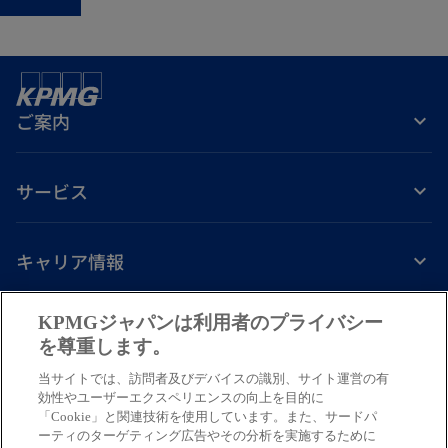
ご案内
サービス
キャリア情報
新
新
新
新
新
KPMGジャパンは利用者のプライバシー
し
し
し
し
し
を尊重します。
免責事項
プライバシーポリシー
アクセシビリティー
ヘルプ
通報窓口
い
い
い
い
い
当サイトでは、訪問者及びデバイスの識別、サイト運営の有
タ
タ
タ
タ
タ
© 2026 KPMG AZSA LLC, a limited liability audit corporation
効性やユーザーエクスペリエンスの向上を目的に
ブ
ブ
ブ
ブ
ブ
「Cookie」と関連技術を使用しています。また、サードパ
incorporated under the Japanese Certified Public Accountants Law and
ーティのターゲティング広告やその分析を実施するために
a member firm of the KPMG global organization of independent member
で
で
で
で
で