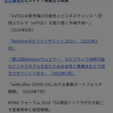
主な講演
主なメディア掲載
主な執筆
「eVTOLの新市場の可能性とビジネスチャンス 〜空
飛ぶクルマ（eVTOL）を取り巻く市場予測〜」
（2024年8月）
「ReVisionモビリティサミット 2023」（2023年3
新
月）
し
「第25回ReVisionウェビナー モビリティで持続可能
い
なビジネスモデルを生むため社会性と事業性をどう両
タ
新
立させていくべきか」（2023年2月）
ブ
し
で
「with/after COVID-19における事業ポートフォリオ
い
開
戦略」（2020年7月）
タ
く
ブ
KPMG フォーラム 2019「5G通信インフラが引き起こ
で
す産業革命と経営戦略」