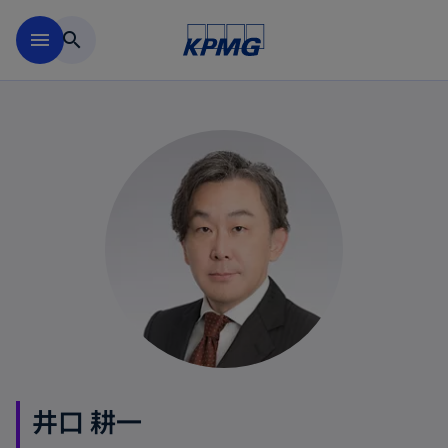
Skip to main content
menu
search
井口 耕一