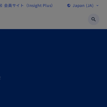
会員サイト（Insight Plus）
Japan (JA)
gin
public
expand_more
新
し
search
い
タ
ブ
で
開
く
を