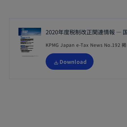
2020年度税制改正関連情報 ―
KPMG Japan e-Tax News No.192 
新
Download
し
い
タ
ブ
で
開
く