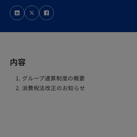
新
新
新
し
し
し
い
い
い
タ
タ
タ
ブ
ブ
ブ
で
で
で
開
開
開
内容
く
く
く
グループ通算制度の概要
消費税法改正のお知らせ