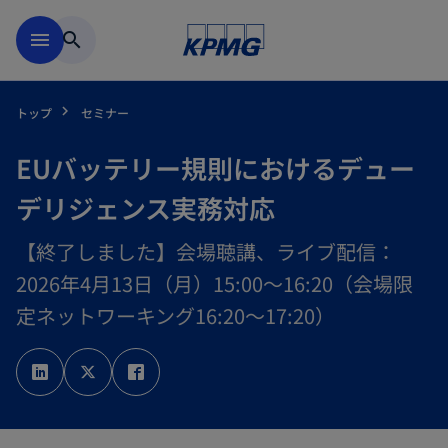
Skip to main content
menu
search
トップ
セミナー
EUバッテリー規則におけるデュー
デリジェンス実務対応
【終了しました】会場聴講、ライブ配信：
2026年4月13日（月）15:00～16:20（会場限
定ネットワーキング16:20～17:20）
新
新
新
し
し
し
い
い
い
タ
タ
タ
ブ
ブ
ブ
で
で
で
開
開
開
く
く
く