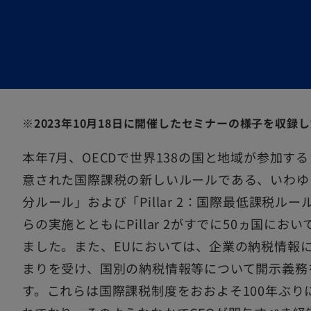
タ
タ
タ
ブ
ブ
ブ
で
で
で
開
開
開
く
く
く
※2023年10月18日に開催したセミナーの様子を収録
本年7月、OECDで世界138の国と地域が参加する
意された国際課税の新しいルールである、いわゆる「
分ルール」および「Pillar 2：国際最低課税ルール」
らの実施とともにPillar 2がすでに50ヵ国に
ました。また、EUにおいては、企業の納税情報
まりを受け、国別の納税情報等について開示義務を
す。これらは国際課税制度をおおよそ100年ぶ