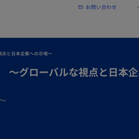
Skip to main content
お問い合わせ
mail_outline
lo
視点と日本企業への示唆～
税 ～グローバルな視点と日本
）～