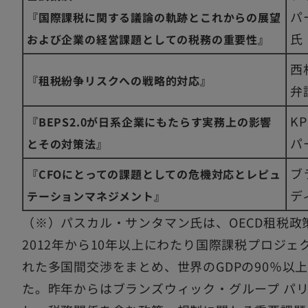
パ
『国際課税に関する議論の軌跡とこれからの展望
氏
および企業の経営課題としての税務の重要性』
西
『租税紛争リスクへの戦略的対応』
弁
K
『BEPS2.0が日系企業にもたらす実務上の影響
パ
とその対策法』
ブ
『CFOにとっての課題としての危機対応とレピュ
デ
テーションマネジメント』
（※）パスカル・サンタマン氏は、OECD租税
2012年から10年以上にわたり国際課税プロジ
れた多国間交渉をまとめ、世界のGDPの90％以
た。昨年からはブランズウィック・グループ パ