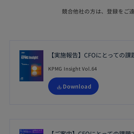
競合他社の方は、登録をご
【実施報告】CFOにとっての
KPMG Insight Vol.64
新
Download
し
い
タ
ブ
【ご案内】CFOにとっての課
で