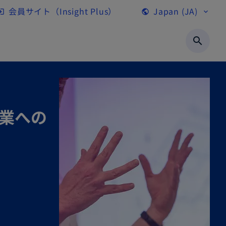
会員サイト（Insight Plus）
Japan (JA)
gin
public
expand_more
新
し
search
い
タ
ブ
で
企業への
開
く