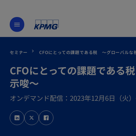
menu
セミナー
CFOにとっての課題である税 ～グローバルな
CFOにとっての課題である
示唆～
オンデマンド配信：2023年12月6日（火
新
新
新
し
し
し
い
い
い