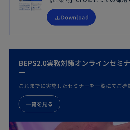
開
新
Download
く
し
い
タ
ブ
BEPS2.0実務対策オンラインセミ
で
ー
開
く
これまでに実施したセミナーを一覧にてご確
一覧を見る