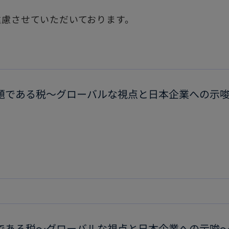
で
い
遠慮させていただいております。
開
タ
く
ブ
で
開
課題である税～グローバルな視点と日本企業への示
く
題である税～グローバルな視点と日本企業への示唆