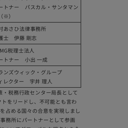
ートナー パスカル・サンタマン
（※）
村あさひ法律事務所
護士 伊藤 剛志
PMG税理士法人
ートナー 小出 一成
ランズウィック・グループ
ィレクター 宇井 理人
政策・税務行政センター局長として
ェクトをリードし、不可能とも言わ
上を占める国々の合意を実現しまし
リ事務所にパートナーとして参画