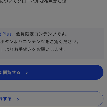
についてグローバルな視点から企
 Plus
」会員限定コンテンツです。
」ボタンよりコンテンツをご覧ください。
る」よりお手続きをお願いします。
新
て閲覧する
し
い
タ
新
録する
ブ
し