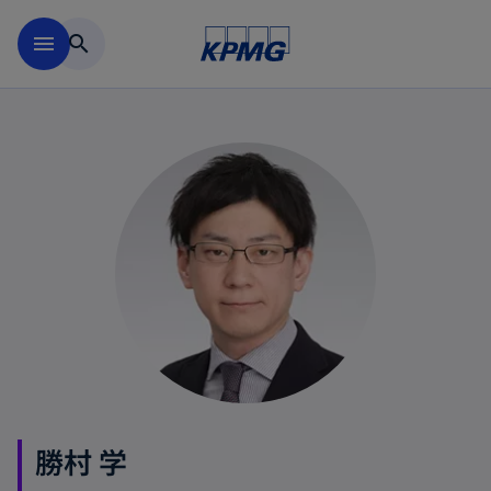
Skip to main content
menu
search
勝村 学