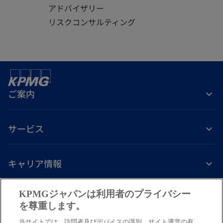
アドバイザリー
リスクコンサルティング
ご案内
サービス
キャリア情報
新
新
新
新
新
KPMGジャパンは利用者のプライバシー
し
し
し
し
し
を尊重します。
免責事項
プライバシーポリシー
アクセシビリティー
ヘルプ
通報窓口
い
い
い
い
い
当サイトでは、訪問者及びデバイスの識別、サイト運営の有