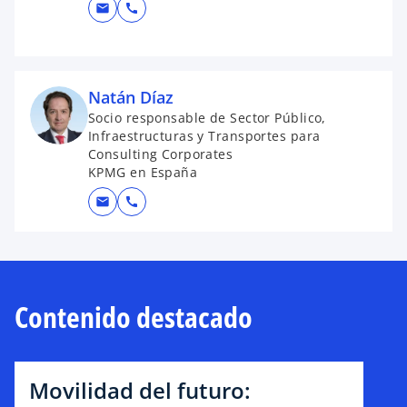
mail
call
Natán Díaz
Socio responsable de Sector Público,
Infraestructuras y Transportes para
Consulting Corporates
KPMG en España
mail
call
Contenido destacado
Movilidad del futuro: