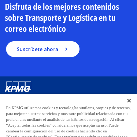
e
Disfruta de los mejores contenidos
e
sobre Transporte y Logística en tu
n
u
correo electrónico
n
a
p
Suscríbete ahora
e
s
t
a
ñ
a
Contacta con nosotros
n
u
En KPMG utilizamos cookies y tecnologías similares, propias y de terceros,
e
para mejorar nuestros servicios y mostrarte publicidad relacionada con tus
Sobre KPMG
v
preferencias mediante el análisis de tus hábitos de navegación. Al clicar
a
“Aceptar todas las cookies” consideramos que aceptas su uso. Puede
cambiar la configuración del uso de cookies haciendo clic en
Carreras
“Configuración de cookies”. Estas preferencias podrán ser modificadas en