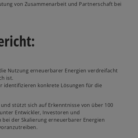
eutung von Zusammenarbeit und Partnerschaft bei
w
ir
ericht:
d
i
n
e
i
 die Nutzung erneuerbarer Energien verdreifacht
n
h ist.
e
 identifizieren konkrete Lösungen für die
r
n
und stützt sich auf Erkenntnisse von über 100
e
unter Entwickler, Investoren und
u
 bei der Skalierung erneuerbarer Energien
e
voranzutreiben.
n
R