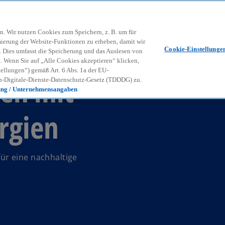
Zurück zur Inhaltsseite
Kon
contact_mail
n. Wir nutzen Cookies zum Speichern, z. B. um für
mierung der Website-Funktionen zu erheben, damit wir
Cookie-Einstellunge
nd. Dies umfasst die Speicherung und das Auslesen von
Wenn Sie auf „Alle Cookies akzeptieren“ klicken,
ellungen“) gemäß Art. 6 Abs. 1a der EU-
hen mit
-Digitale-Dienste-Datenschutz-Gesetz (TDDDG) zu.
ung / Unternehmensangaben
rgien
ür eine nachhaltige