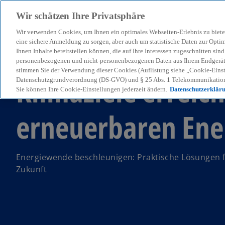
Wir schätzen Ihre Privatsphäre
Wir verwenden Cookies, um Ihnen ein optimales Webseiten-Erlebnis zu biete
menu
eine sichere Anmeldung zu sorgen, aber auch um statistische Daten zur Opti
Ihnen Inhalte bereitstellen können, die auf Ihre Interessen zugeschnitten si
personenbezogenen und nicht-personenbezogenen Daten aus Ihrem Endgerät. 
stimmen Sie der Verwendung dieser Cookies (Auflistung siehe „Cookie-Einst
Klimaziele erreic
Datenschutzgrundverordnung (DS-GVO) und § 25 Abs. 1 Telekommunikation
Sie können Ihre Cookie-Einstellungen jederzeit ändern.
Datenschutzerklär
erneuerbaren Ene
Energiewende beschleunigen: Praktische Lösungen f
Zukunft