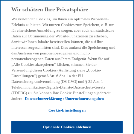
Zurück zur Inhaltsseite
Wir schätzen Ihre Privatsphäre
menu
search
Wir verwenden Cookies, um Ihnen ein optimales Webseiten-
Erlebnis zu bieten. Wir nutzen Cookies zum Speichern, z. B. um
EmpCo 2026: Neue Regeln
für eine sichere Anmeldung zu sorgen, aber auch um statistische
Daten zur Optimierung der Website-Funktionen zu erheben,
damit wir Ihnen Inhalte bereitstellen können, die auf Ihre
für Umweltangaben
Interessen zugeschnitten sind. Dies umfasst die Speicherung und
das Auslesen von personenbezogenen und nicht-
personenbezogenen Daten aus Ihrem Endgerät. Wenn Sie auf
„Alle Cookies akzeptieren“ klicken, stimmen Sie der
21-05-2026
event
Verwendung dieser Cookies (Auflistung siehe „Cookie-
Einstellungen“) gemäß Art. 6 Abs. 1a der EU-
w
w
w
i
i
i
Datenschutzgrundverordnung (DS-GVO) und § 25 Abs. 1
Share
r
r
r
Telekommunikation-Digitale-Dienste-Datenschutz-Gesetz
d
d
d
i
i
i
(TDDDG) zu. Sie können Ihre Cookie-Einstellungen jederzeit
n
n
n
ändern.
Datenschutzerklärung / Unternehmensangaben
e
e
e
i
i
i
n
n
n
KPMG
Themen
Sustainable Transformation
e
e
e
Cookie-Einstellungen
r
r
r
EmpCo 2026: Neue Regeln für Umweltangaben
n
n
n
e
e
e
u
u
u
Optionale Cookies ablehnen
e
e
e
n
n
n