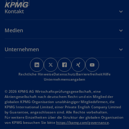
Kontakt
Medien
Unternehmen
w
w
w
w
w
i
i
i
i
i
Rechtliche Hinweise
r
Datenschutz
r
r
Barrierefreiheit
r
r
Hilfe
Unternehmensangaben
d
d
d
d
d
i
i
i
i
i
© 2026 KPMG AG Wirtschaftsprüfungsgesellschaft, eine
n
n
n
n
n
Aktiengesellschaft nach deutschem Recht und ein Mitglied der
globalen KPMG-Organisation unabhängiger Mitgliedsfirmen, die
e
e
e
e
e
KPMG International Limited, einer Private English Company Limited
i
i
i
i
i
by Guarantee, angeschlossen sind. Alle Rechte vorbehalten.
n
n
n
n
n
Für weitere Einzelheiten über die Struktur der globalen Organisation
von KPMG besuchen Sie bitte
e
https://kpmg.com/governance
e
e
e
e
.