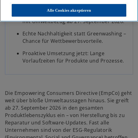
Key Facts
R
R
R
e
e
e
g
g
g
Alle Cookies akzeptieren
i
i
i
EmpCo betrifft fast jedes Unternehmen
s
s
s
t
t
t
mit Umweltbezug ab 27. September 2026.​
e
e
e
r
r
r
k
k
k
Echte Nachhaltigkeit statt Greenwashing –
a
a
a
r
r
r
Chance für Wettbewerbsvorteile.​
t
t
t
e
e
e
g
g
g
Proaktive Umsetzung jetzt: Lange
e
e
e
ö
ö
ö
Vorlaufzeiten für Produkte und Prozesse.
f
f
f
f
f
f
n
n
n
e
e
e
t
t
t
Die Empowering Consumers Directive (EmpCo) geht
weit über bloße Umweltaussagen hinaus. Sie greift
ab 27. September 2026 in den gesamten
Produktlebenszyklus ein – von Herstellung bis zu
Reparatur und Software-Updates. Fast alle
Unternehmen sind von der ESG-Regulatorik
(Environmental, Social and Governance) betroffen,