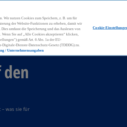
Zurück zur Inhaltsseite
Kon
contact_mail
n. Wir nutzen Cookies zum Speichern, z. B. um für
mierung der Website-Funktionen zu erheben, damit wir
Cookie-Einstellunge
nd. Dies umfasst die Speicherung und das Auslesen von
Wenn Sie auf „Alle Cookies akzeptieren“ klicken,
ellungen“) gemäß Art. 6 Abs. 1a der EU-
-Digitale-Dienste-Datenschutz-Gesetz (TDDDG) zu.
ung / Unternehmensangaben
 den
– was sie für