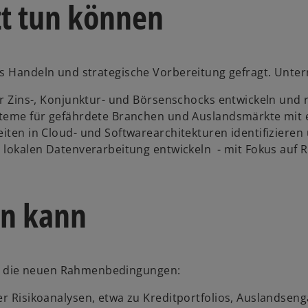
t tun können
es Handeln und strategische Vorbereitung gefragt. Unte
r Zins-, Konjunktur- und Börsenschocks entwickeln und
w
eme für gefährdete Branchen und Auslandsmärkte mit er
ir
iten in Cloud- und Softwarearchitekturen identifizieren 
d
 lokalen Datenverarbeitung entwickeln - mit Fokus auf Res
i
n
e
en kann
i
n
e
r
n
n die neuen Rahmenbedingungen:
e
r Risikoanalysen, etwa zu Kreditportfolios, Auslandse
u