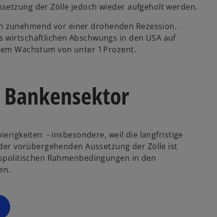
setzung der Zölle jedoch wieder aufgeholt werden.
w
ir
n zunehmend vor einer drohenden Rezession.
d
s wirtschaftlichen Abschwungs in den USA auf
i
inem Wachstum von unter 1 Prozent.
n
e
i
 Bankensektor
n
e
r
n
ierigkeiten - insbesondere, weil die langfristige
e
z der vorübergehenden Aussetzung der Zölle ist
u
elspolitischen Rahmenbedingungen in den
e
en.
n
R
e
g