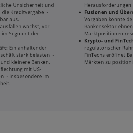
tliche Unsicherheit und
Herausforderungen fü
 die Kreditvergabe -
Fusionen und Übe
bar aus.
Vorgaben könnte de
ausfällen wächst, vor
Bankensektor ebnen.
d im Segment der
Marktpositionen resu
Krypto- und FinTec
ft:
Ein anhaltender
regulatorischer Ra
chäft stark belasten -
FinTechs eröffnet Ba
 und kleinere Banken.
Märkten zu position
flechtung mit US-
ken - insbesondere im
heit.