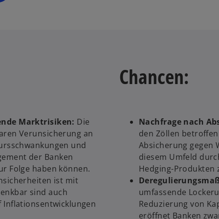
is
t
e
r
k
a
Chancen:
r
t
e
g
e
ende Marktrisiken:
Die
Nachfrage nach Ab
ö
baren Verunsicherung an
den Zöllen betroffen
ff
 Kursschwankungen und
Absicherung gegen W
n
agement der Banken
diesem Umfeld durch
e
zur Folge haben können.
Hedging-Produkten zu
t
sicherheiten ist mit
Deregulierungsm
enkbar sind auch
umfassende Lockerun
 Inflationsentwicklungen
Reduzierung von Kap
eröffnet Banken zwa