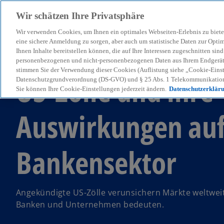
Wir schätzen Ihre Privatsphäre
Wir verwenden Cookies, um Ihnen ein optimales Webseiten-Erlebnis zu biete
menu
eine sichere Anmeldung zu sorgen, aber auch um statistische Daten zur Opti
Ihnen Inhalte bereitstellen können, die auf Ihre Interessen zugeschnitten si
personenbezogenen und nicht-personenbezogenen Daten aus Ihrem Endgerät. 
stimmen Sie der Verwendung dieser Cookies (Auflistung siehe „Cookie-Einst
US-Zölle und ihre
Datenschutzgrundverordnung (DS-GVO) und § 25 Abs. 1 Telekommunikation
Sie können Ihre Cookie-Einstellungen jederzeit ändern.
Datenschutzerklär
Auswirkungen auf
Bankensektor
Angekündigte US-Zölle verunsichern Märkte weltweit 
Banken und Unternehmen bedeuten.