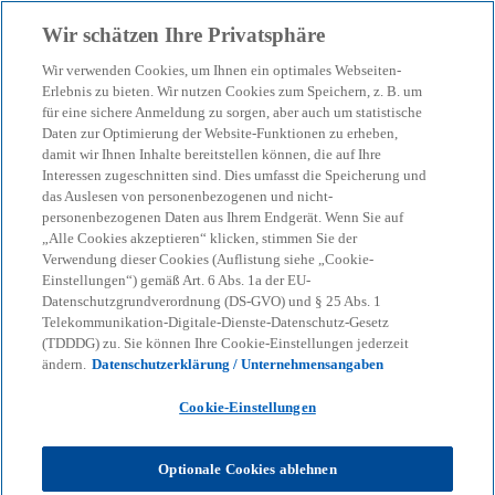
Zurück zur Inhaltsseite
Wir schätzen Ihre Privatsphäre
menu
search
Wir verwenden Cookies, um Ihnen ein optimales Webseiten-
Erlebnis zu bieten. Wir nutzen Cookies zum Speichern, z. B. um
Künstliche Intelligenz im
für eine sichere Anmeldung zu sorgen, aber auch um statistische
Daten zur Optimierung der Website-Funktionen zu erheben,
damit wir Ihnen Inhalte bereitstellen können, die auf Ihre
Corporate Treasury
Interessen zugeschnitten sind. Dies umfasst die Speicherung und
das Auslesen von personenbezogenen und nicht-
personenbezogenen Daten aus Ihrem Endgerät. Wenn Sie auf
Von der Automatisierung zur strategischen
„Alle Cookies akzeptieren“ klicken, stimmen Sie der
Steuerung
Verwendung dieser Cookies (Auflistung siehe „Cookie-
Einstellungen“) gemäß Art. 6 Abs. 1a der EU-
Datenschutzgrundverordnung (DS-GVO) und § 25 Abs. 1
Telekommunikation-Digitale-Dienste-Datenschutz-Gesetz
KPMG
Themen
KI & Digitale Transformation
(TDDDG) zu. Sie können Ihre Cookie-Einstellungen jederzeit
Künstliche Intelligenz
ändern.
Datenschutzerklärung / Unternehmensangaben
Künstliche Intelligenz im Corporate Treasury
Cookie-Einstellungen
KI verändert das Corporate
Optionale Cookies ablehnen