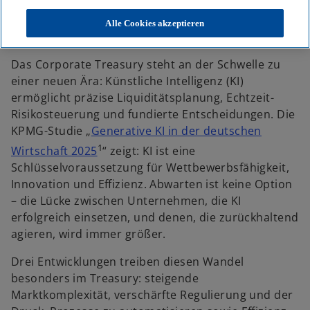
Treasury
Alle Cookies akzeptieren
Das Corporate Treasury steht an der Schwelle zu
einer neuen Ära: Künstliche Intelligenz (KI)
ermöglicht präzise Liquiditätsplanung, Echtzeit-
Risikosteuerung und fundierte Entscheidungen. Die
KPMG-Studie „
Generative KI in der deutschen
w
1
Wirtschaft 2025
“ zeigt: KI ist eine
i
Schlüsselvoraussetzung für Wettbewerbsfähigkeit,
r
Innovation und Effizienz. Abwarten ist keine Option
d
– die Lücke zwischen Unternehmen, die KI
i
erfolgreich einsetzen, und denen, die zurückhaltend
n
agieren, wird immer größer.
e
Drei Entwicklungen treiben diesen Wandel
i
besonders im Treasury: steigende
n
Marktkomplexität, verschärfte Regulierung und der
e