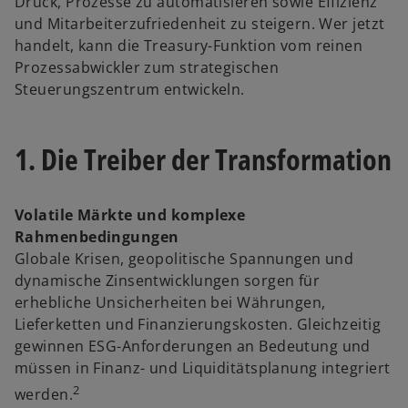
Druck, Prozesse zu automatisieren sowie Effizienz
r
und Mitarbeiterzufriedenheit zu steigern. Wer jetzt
n
handelt, kann die Treasury-Funktion vom reinen
e
Prozessabwickler zum strategischen
u
Steuerungszentrum entwickeln.
e
n
R
1. Die Treiber der Transformation
e
g
i
Volatile Märkte und komplexe
s
Rahmenbedingungen
t
Globale Krisen, geopolitische Spannungen und
e
dynamische Zinsentwicklungen sorgen für
r
erhebliche Unsicherheiten bei Währungen,
k
Lieferketten und Finanzierungskosten. Gleichzeitig
a
gewinnen ESG-Anforderungen an Bedeutung und
r
müssen in Finanz- und Liquiditätsplanung integriert
t
2
werden.
e