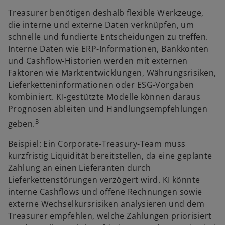
g
Treasurer benötigen deshalb flexible Werkzeuge,
e
die interne und externe Daten verknüpfen, um
ö
schnelle und fundierte Entscheidungen zu treffen.
f
Interne Daten wie ERP-Informationen, Bankkonten
f
und Cashflow-Historien werden mit externen
n
Faktoren wie Marktentwicklungen, Währungsrisiken,
e
Lieferketteninformationen oder ESG-Vorgaben
t
kombiniert. KI-gestützte Modelle können daraus
Prognosen ableiten und Handlungsempfehlungen
3
geben.
Beispiel: Ein Corporate-Treasury-Team muss
kurzfristig Liquidität bereitstellen, da eine geplante
Zahlung an einen Lieferanten durch
Lieferkettenstörungen verzögert wird. KI könnte
interne Cashflows und offene Rechnungen sowie
externe Wechselkursrisiken analysieren und dem
Treasurer empfehlen, welche Zahlungen priorisiert