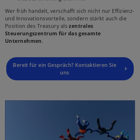
r
Wer früh handelt, verschafft sich nicht nur Effizienz-
n
und Innovationsvorteile, sondern stärkt auch die
e
Position des Treasury als
zentrales
u
Steuerungszentrum für das gesamte
e
Unternehmen
.
n
R
e
g
Bereit für ein Gespräch? Kontaktieren Sie
is
uns
t
e
r
k
a
r
t
e
g