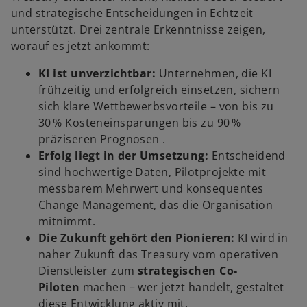
und strategische Entscheidungen in Echtzeit
unterstützt. Drei zentrale Erkenntnisse zeigen,
worauf es jetzt ankommt:
KI ist unverzichtbar:
Unternehmen, die KI
frühzeitig und erfolgreich einsetzen, sichern
sich klare Wettbewerbsvorteile – von bis zu
30 % Kosteneinsparungen bis zu 90 %
präziseren Prognosen .
Erfolg liegt in der Umsetzung:
Entscheidend
w
sind hochwertige Daten, Pilotprojekte mit
ir
messbarem Mehrwert und konsequentes
d
Change Management, das die Organisation
i
mitnimmt.
n
Die Zukunft gehört den Pionieren:
KI wird in
e
naher Zukunft das Treasury vom operativen
i
Dienstleister zum
strategischen Co-
n
Piloten
machen – wer jetzt handelt, gestaltet
e
diese Entwicklung aktiv mit.