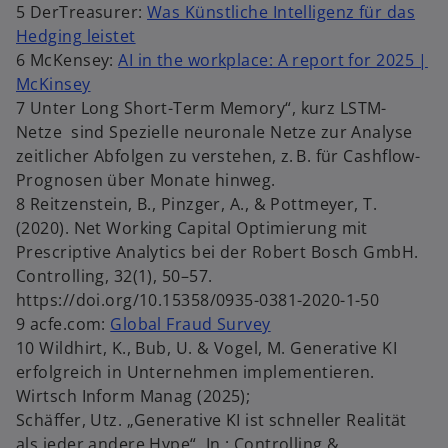
5 DerTreasurer:
Was Künstliche Intelligenz für das
Hedging leistet
6 McKensey:
AI in the workplace: A report for 2025 |
McKinsey
7 Unter Long Short-Term Memory“, kurz LSTM-
Netze sind Spezielle neuronale Netze zur Analyse
zeitlicher Abfolgen zu verstehen, z. B. für Cashflow-
Prognosen über Monate hinweg.
8 Reitzenstein, B., Pinzger, A., & Pottmeyer, T.
(2020). Net Working Capital Optimierung mit
Prescriptive Analytics bei der Robert Bosch GmbH.
Controlling, 32(1), 50–57.
https://doi.org/10.15358/0935-0381-2020-1-50
9 acfe.com:
Global Fraud Survey
10 Wildhirt, K., Bub, U. & Vogel, M. Generative KI
erfolgreich in Unternehmen implementieren.
Wirtsch Inform Manag (2025);
Schäffer, Utz. „Generative KI ist schneller Realität
als jeder andere Hype“. In.: Controlling &