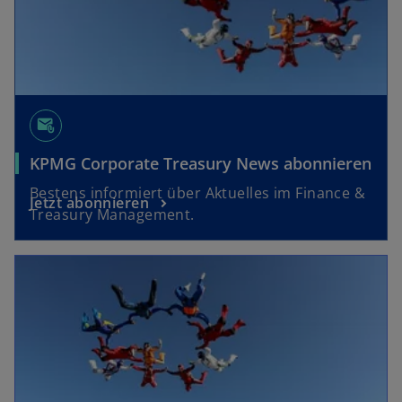
e
ö
ff
n
e
attach_email
t
KPMG Corporate Treasury News abonnieren
Bestens informiert über Aktuelles im Finance &
Jetzt abonnieren
Treasury Management.