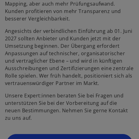
Mapping, aber auch mehr Prüfungsaufwand.
Kunden profitieren von mehr Transparenz und
w
besserer Vergleichbarkeit.
ir
d
Angesichts der verbindlichen Einführung ab 01. Juni
i
2027 sollten Anbieter und Kunden jetzt mit der
n
Umsetzung beginnen. Der Übergang erfordert
e
Anpassungen auf technischer, organisatorischer
i
und vertraglicher Ebene – und wird in künftigen
n
Ausschreibungen und Zertifizierungen eine zentrale
e
Rolle spielen. Wer früh handelt, positioniert sich als
r
vertrauenswürdiger Partner im Markt.
n
Unsere Expert:innen beraten Sie bei Fragen und
e
unterstützen Sie bei der Vorbereitung auf die
u
neuen Bestimmungen. Nehmen Sie gerne Kontakt
e
zu uns auf.
n
R
e