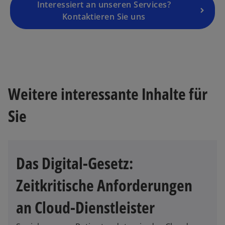
g
Interessiert an unseren Services?
is
Kontaktieren Sie uns
t
e
r
k
a
Weitere interessante Inhalte für
r
t
Sie
e
g
e
ö
Das Digital-Gesetz:
ff
n
Zeitkritische Anforderungen
e
t
an Cloud-Dienstleister