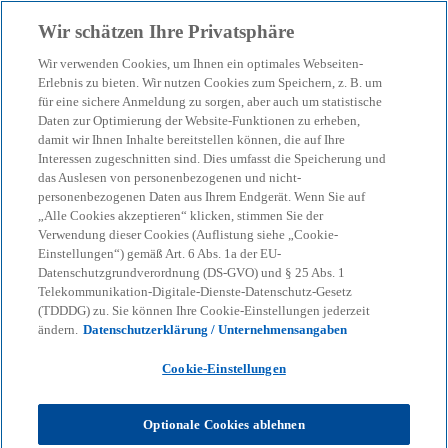
Zurück zur Inhaltsseite
Wir schätzen Ihre Privatsphäre
menu
search
Wir verwenden Cookies, um Ihnen ein optimales Webseiten-
Erlebnis zu bieten. Wir nutzen Cookies zum Speichern, z. B. um
Das bringt der neue C5-
für eine sichere Anmeldung zu sorgen, aber auch um statistische
Daten zur Optimierung der Website-Funktionen zu erheben,
damit wir Ihnen Inhalte bereitstellen können, die auf Ihre
Standard
Interessen zugeschnitten sind. Dies umfasst die Speicherung und
das Auslesen von personenbezogenen und nicht-
personenbezogenen Daten aus Ihrem Endgerät. Wenn Sie auf
Mehr Kriterien, detailiertere Nachweise: C5:2026
„Alle Cookies akzeptieren“ klicken, stimmen Sie der
verändert die Anforderungen an Cloud-Anbieter
Verwendung dieser Cookies (Auflistung siehe „Cookie-
Einstellungen“) gemäß Art. 6 Abs. 1a der EU-
grundlegend. Was jetzt wichtig wird.
Datenschutzgrundverordnung (DS-GVO) und § 25 Abs. 1
Telekommunikation-Digitale-Dienste-Datenschutz-Gesetz
(TDDDG) zu. Sie können Ihre Cookie-Einstellungen jederzeit
KPMG
Themen
KI & Digitale Transformation
ändern.
Datenschutzerklärung / Unternehmensangaben
Cloud Transformation
Das bringt der neue C5-Standard
Cookie-Einstellungen
Die finale Version des BSI C5:2026 ist veröffentlicht.
Optionale Cookies ablehnen
Mit der neuen Version des Kriterienkatalogs wird