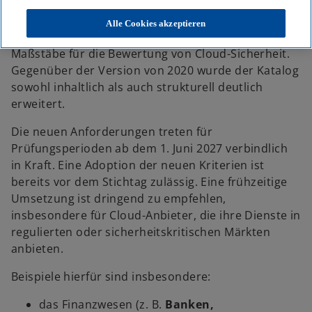
der aktuell gültige Standard C5:2020 abgelöst. Das
Bundesamt für Sicherheit in der
Alle Cookies akzeptieren
Informationstechnik (BSI) setzt damit neue
Maßstäbe für die Bewertung von Cloud-Sicherheit.
Gegenüber der Version von 2020 wurde der Katalog
sowohl inhaltlich als auch strukturell deutlich
erweitert.
Die neuen Anforderungen treten für
Prüfungsperioden ab dem 1. Juni 2027 verbindlich
in Kraft. Eine Adoption der neuen Kriterien ist
bereits vor dem Stichtag zulässig. Eine frühzeitige
Umsetzung ist dringend zu empfehlen,
insbesondere für Cloud-Anbieter, die ihre Dienste in
regulierten oder sicherheitskritischen Märkten
anbieten.
Beispiele hierfür sind insbesondere:
das Finanzwesen (z. B.
Banken,