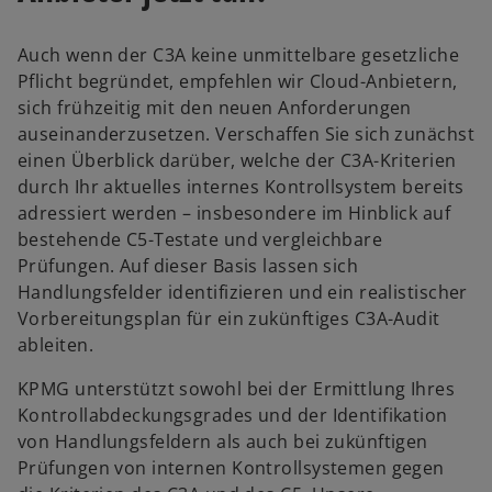
R
R
e
f
e
e
ö
f
Auch wenn der C3A keine unmittelbare gesetzliche
g
g
ff
n
Pflicht begründet, empfehlen wir Cloud-Anbietern,
i
i
n
e
sich frühzeitig mit den neuen Anforderungen
s
s
e
t
auseinanderzusetzen. Verschaffen Sie sich zunächst
t
t
t
einen Überblick darüber, welche der C3A-Kriterien
e
e
durch Ihr aktuelles internes Kontrollsystem bereits
r
r
adressiert werden – insbesondere im Hinblick auf
k
k
w
bestehende C5-Testate und vergleichbare
a
a
ir
Prüfungen. Auf dieser Basis lassen sich
r
r
d
Handlungsfelder identifizieren und ein realistischer
t
t
i
Vorbereitungsplan für ein zukünftiges C3A-Audit
e
e
n
ableiten.
g
g
e
e
e
KPMG unterstützt sowohl bei der Ermittlung Ihres
i
ö
ö
Kontrollabdeckungsgrades und der Identifikation
n
f
f
von Handlungsfeldern als auch bei zukünftigen
e
f
f
Prüfungen von internen Kontrollsystemen gegen
r
n
n