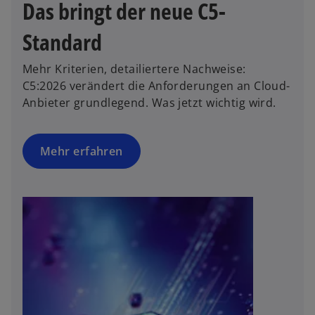
Das bringt der neue C5-
ö
ff
Standard
n
e
Mehr Kriterien, detailiertere Nachweise:
t
C5:2026 verändert die Anforderungen an Cloud-
Anbieter grundlegend. Was jetzt wichtig wird.
Mehr erfahren