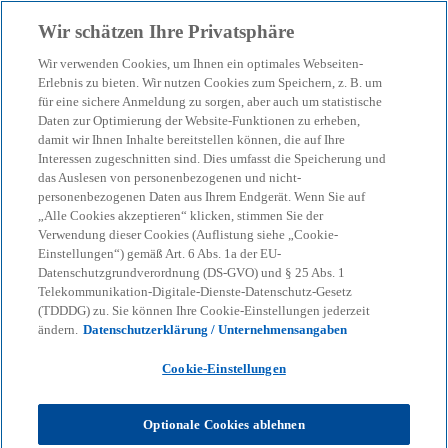
Zurück zur Inhaltsseite
Wir schätzen Ihre Privatsphäre
menu
search
Wir verwenden Cookies, um Ihnen ein optimales Webseiten-
Erlebnis zu bieten. Wir nutzen Cookies zum Speichern, z. B. um
BSI C3A: Wie Cloud-
für eine sichere Anmeldung zu sorgen, aber auch um statistische
Daten zur Optimierung der Website-Funktionen zu erheben,
damit wir Ihnen Inhalte bereitstellen können, die auf Ihre
Souveränität erstmals
Interessen zugeschnitten sind. Dies umfasst die Speicherung und
das Auslesen von personenbezogenen und nicht-
messbar wird – und was
personenbezogenen Daten aus Ihrem Endgerät. Wenn Sie auf
„Alle Cookies akzeptieren“ klicken, stimmen Sie der
Verwendung dieser Cookies (Auflistung siehe „Cookie-
das für Unternehmen
Einstellungen“) gemäß Art. 6 Abs. 1a der EU-
Datenschutzgrundverordnung (DS-GVO) und § 25 Abs. 1
Telekommunikation-Digitale-Dienste-Datenschutz-Gesetz
bedeutet
(TDDDG) zu. Sie können Ihre Cookie-Einstellungen jederzeit
ändern.
Datenschutzerklärung / Unternehmensangaben
Mit dem C3A-Kriterienkatalog schafft das BSI einen
Cookie-Einstellungen
Handlungsrahmen für die souveräne Nutzung von
Cloud-Diensten – ergänzend zum C5.
Optionale Cookies ablehnen