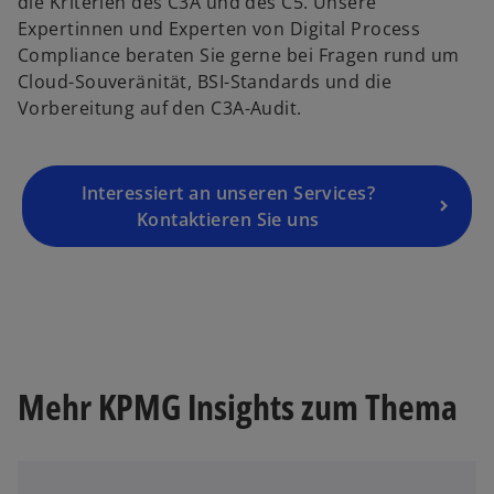
die Kriterien des C3A und des C5. Unsere
n
e
e
Expertinnen und Experten von Digital Process
e
t
t
Compliance beraten Sie gerne bei Fragen rund um
u
Cloud-Souveränität, BSI-Standards und die
e
Vorbereitung auf den C3A-Audit.
n
R
e
g
Interessiert an unseren Services?
is
Kontaktieren Sie uns
t
e
r
k
a
r
Mehr KPMG Insights zum Thema
t
e
g
e