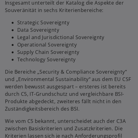
ö
Insgesamt unterteilt der Katalog die Aspekte der
f
Souveränität in sechs Kriterienbereiche:
f
n
Strategic Sovereignty
e
Data Sovereignty
t
Legal and Jurisdictional Sovereignty
Operational Sovereignty
Supply Chain Sovereignty
Technology Sovereignty
Die Bereiche „Security & Compliance Sovereignty“
und „Environmental Sustainability“ aus dem EU CSF
werden bewusst ausgespart – ersteres ist bereits
durch C5, IT-Grundschutz und vergleichbare BSI-
Produkte abgedeckt, zweiteres fällt nicht in den
Zuständigkeitsbereich des BSI.
Wie vom C5 bekannt, unterscheidet auch der C3A
zwischen Basiskriterien und Zusatzkriterien. Die
Kriterien lassen sich je nach Anforderungsprofil