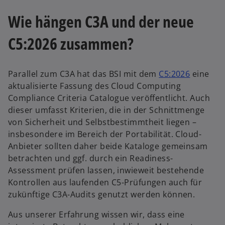
Wie hängen C3A und der neue
C5:2026 zusammen?
w
Parallel zum C3A hat das BSI mit dem
C5:2026
eine
i
aktualisierte Fassung des Cloud Computing
r
Compliance Criteria Catalogue veröffentlicht. Auch
d
dieser umfasst Kriterien, die in der Schnittmenge
w
i
von Sicherheit und Selbstbestimmtheit liegen –
ir
n
insbesondere im Bereich der Portabilität. Cloud-
d
e
Anbieter sollten daher beide Kataloge gemeinsam
i
i
betrachten und ggf. durch ein Readiness-
n
n
Assessment prüfen lassen, inwieweit bestehende
e
e
Kontrollen aus laufenden C5-Prüfungen auch für
i
r
zukünftige C3A-Audits genutzt werden können.
n
n
Aus unserer Erfahrung wissen wir, dass eine
e
e