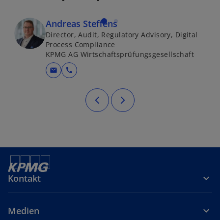
Andreas Steffens
Director, Audit, Regulatory Advisory, Digital
Process Compliance
KPMG AG Wirtschaftsprüfungsgesellschaft
mail
call
Kontakt
Medien