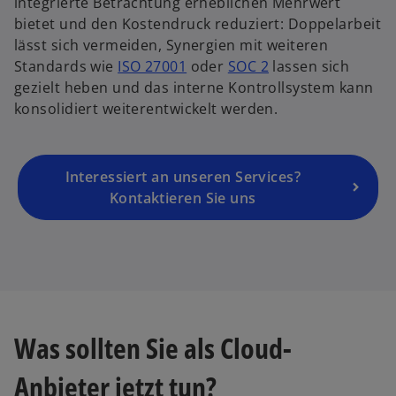
integrierte Betrachtung erheblichen Mehrwert
r
u
bietet und den Kostendruck reduziert: Doppelarbeit
n
e
lässt sich vermeiden, Synergien mit weiteren
e
n
w
w
Standards wie
ISO 27001
oder
SOC 2
lassen sich
u
R
i
i
gezielt heben und das interne Kontrollsystem kann
e
e
r
r
konsolidiert weiterentwickelt werden.
n
g
d
d
R
i
i
i
e
s
n
n
g
Interessiert an unseren Services?
t
e
e
is
Kontaktieren Sie uns
e
i
i
t
r
n
n
e
k
e
e
r
a
r
r
k
r
n
n
a
t
e
e
r
e
Was sollten Sie als Cloud-
u
u
t
g
e
e
e
e
Anbieter jetzt tun?
n
n
g
ö