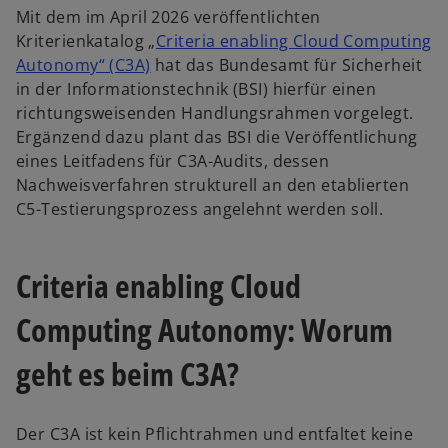
Mit dem im April 2026 veröffentlichten
Kriterienkatalog „
Criteria enabling Cloud Computing
w
Autonomy“ (C3A)
hat das Bundesamt für Sicherheit
i
in der Informationstechnik (BSI) hierfür einen
r
richtungsweisenden Handlungsrahmen vorgelegt.
d
Ergänzend dazu plant das BSI die Veröffentlichung
i
eines Leitfadens für C3A-Audits, dessen
n
Nachweisverfahren strukturell an den etablierten
e
C5-Testierungsprozess angelehnt werden soll.
i
n
Criteria enabling Cloud
e
r
Computing Autonomy: Worum
n
e
geht es beim C3A?
u
e
n
Der C3A ist kein Pflichtrahmen und entfaltet keine