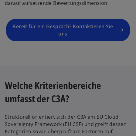
e
darauf aufsetzende Bewertungsdimension.
u
t
e
n
Bereit für ein Gespräch? Kontaktieren Sie
R
uns
e
g
i
s
t
e
r
Welche Kriterienbereiche
k
a
umfasst der C3A?
r
t
e
Strukturell orientiert sich der C3A am EU Cloud
g
Sovereignty Framework (EU CSF) und greift dessen
e
Kategorien sowie überprüfbare Faktoren auf.