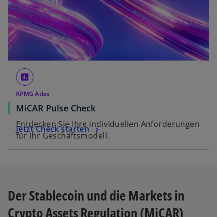
g
e
ö
ff
n
e
assessment
t
KPMG Atlas
w
MiCAR Pulse Check
i
Entdecken Sie Ihre individuellen Anforderungen
w
Jetzt Check starten
r
für Ihr Geschäftsmodell.
i
d
r
i
d
n
i
e
n
i
Der Stablecoin und die Markets in
e
n
Crypto Assets Regulation (MiCAR)
i
e