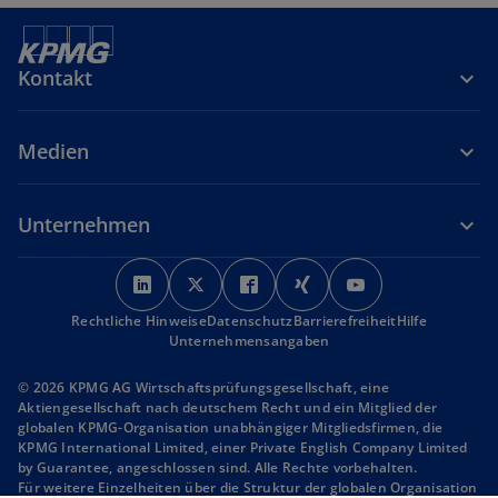
Kontakt
Medien
Unternehmen
w
w
w
w
w
i
i
i
i
i
Rechtliche Hinweise
r
Datenschutz
r
r
Barrierefreiheit
r
r
Hilfe
Unternehmensangaben
d
d
d
d
d
i
i
i
i
i
© 2026 KPMG AG Wirtschaftsprüfungsgesellschaft, eine
n
n
n
n
n
Aktiengesellschaft nach deutschem Recht und ein Mitglied der
globalen KPMG-Organisation unabhängiger Mitgliedsfirmen, die
e
e
e
e
e
KPMG International Limited, einer Private English Company Limited
i
i
i
i
i
by Guarantee, angeschlossen sind. Alle Rechte vorbehalten.
n
n
n
n
n
Für weitere Einzelheiten über die Struktur der globalen Organisation