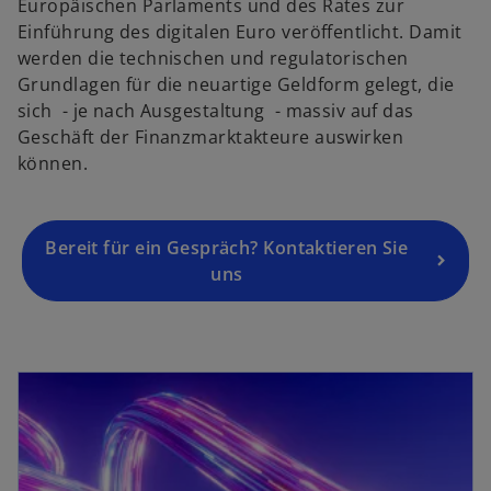
Europäischen Parlaments und des Rates zur
e
Einführung des digitalen Euro veröffentlicht. Damit
r
werden die technischen und regulatorischen
n
Grundlagen für die neuartige Geldform gelegt, die
e
sich - je nach Ausgestaltung - massiv auf das
u
Geschäft der Finanzmarktakteure auswirken
e
können.
n
R
e
g
Bereit für ein Gespräch? Kontaktieren Sie
is
uns
t
e
r
wird in einer neuen Registerkarte geöffnet
k
a
r
t
e