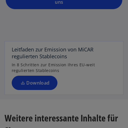
is
uns
t
e
r
k
a
r
Leitfaden zur Emission von MiCAR
t
regulierten Stablecoins
e
g
In 8 Schritten zur Emission Ihres EU-weit
e
regulierten Stablecoins
ö
Download
ff
n
e
t
Weitere interessante Inhalte für