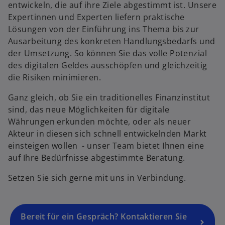
entwickeln, die auf ihre Ziele abgestimmt ist. Unsere
w
Expertinnen und Experten liefern praktische
ir
Lösungen von der Einführung ins Thema bis zur
d
Ausarbeitung des konkreten Handlungsbedarfs und
i
der Umsetzung. So können Sie das volle Potenzial
n
des digitalen Geldes ausschöpfen und gleichzeitig
e
die Risiken minimieren.
i
n
Ganz gleich, ob Sie ein traditionelles Finanzinstitut
e
sind, das neue Möglichkeiten für digitale
r
Währungen erkunden möchte, oder als neuer
n
Akteur in diesen sich schnell entwickelnden Markt
e
einsteigen wollen - unser Team bietet Ihnen eine
u
auf Ihre Bedürfnisse abgestimmte Beratung.
e
Setzen Sie sich gerne mit uns in Verbindung.
n
R
e
g
Bereit für ein Gespräch? Kontaktieren Sie