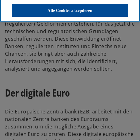
Geldformen wie beispielsweise Bargeld oder
Giralgeld entsteht nun eine neue Form: digitales
Alle Cookies akzeptieren
Geld. Es wird ein Ökosystem verschiedener
(regulierter) Geldformen entstehen, für das jetzt die
technischen und regulatorischen Grundlagen
geschaffen werden. Diese Entwicklung eröffnet
Banken, regulierten Instituten und Fintechs neue
Chancen, sie bringt aber auch zahlreiche
Herausforderungen mit sich, die identifiziert,
analysiert und angegangen werden sollten.
Der digitale Euro
Die Europäische Zentralbank (EZB) arbeitet mit den
nationalen Zentralbanken des Euroraums
zusammen, um die mögliche Ausgabe eines
digitalen Euro zu prüfen. Diese digitale europäische