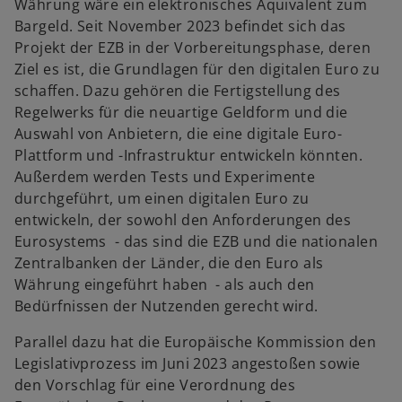
Währung wäre ein elektronisches Äquivalent zum
Bargeld. Seit November 2023 befindet sich das
Projekt der EZB in der Vorbereitungsphase, deren
Ziel es ist, die Grundlagen für den digitalen Euro zu
schaffen. Dazu gehören die Fertigstellung des
Regelwerks für die neuartige Geldform und die
Auswahl von Anbietern, die eine digitale Euro-
Plattform und -Infrastruktur entwickeln könnten.
Außerdem werden Tests und Experimente
durchgeführt, um einen digitalen Euro zu
entwickeln, der sowohl den Anforderungen des
w
Eurosystems - das sind die EZB und die nationalen
ir
Zentralbanken der Länder, die den Euro als
d
Währung eingeführt haben - als auch den
i
Bedürfnissen der Nutzenden gerecht wird.
n
Parallel dazu hat die Europäische Kommission den
e
Legislativprozess im Juni 2023 angestoßen sowie
i
den Vorschlag für eine Verordnung des
n