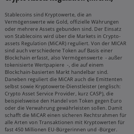
n
r
e
n
Stablecoins sind Kryptowerte, die an
r
e
Vermögenswerte wie Gold, offizielle Währungen
n
u
oder mehrere Assets gebunden sind. Der Einsatz
e
e
von Stablecoins wird über die Markets in Crypto-
u
n
assets Regulation (MiCAR) reguliert. Von der MICAR
e
R
sind auch verschiedene Token auf Basis einer
n
e
Blockchain erfasst, also Vermögenswerte - außer
R
g
tokenisierte Wertpapiere -, die auf einem
e
i
Blockchain-basierten Markt handelbar sind.
g
s
Daneben reguliert die MiCAR auch die Emittenten
i
t
selbst sowie Kryptowerte-Dienstleister (englisch:
s
e
Crypto Asset Service Provider, kurz CASP), die
t
r
beispielsweise den Handel von Token gegen Euro
e
k
oder die Verwahrung gewährleisten sollen. Damit
r
a
schafft die MiCAR einen sicheren Rechtsrahmen für
k
r
alle Arten von Transaktionen mit Kryptowerten für
a
t
fast 450 Millionen EU-Bürgerinnen und -Bürger.
r
e