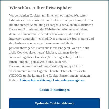
Zurück zur Inhaltsseite
Wir schätzen Ihre Privatsphäre
menu
search
Wir verwenden Cookies, um Ihnen ein optimales Webseiten-
Erlebnis zu bieten. Wir nutzen Cookies zum Speichern, z. B. um
Digital Money - Die
für eine sichere Anmeldung zu sorgen, aber auch um statistische
Daten zur Optimierung der Website-Funktionen zu erheben,
damit wir Ihnen Inhalte bereitstellen können, die auf Ihre
Zukunft des Geldes
Interessen zugeschnitten sind. Dies umfasst die Speicherung und
das Auslesen von personenbezogenen und nicht-
personenbezogenen Daten aus Ihrem Endgerät. Wenn Sie auf
Der digitale Euro, Stablecoins, Geschäftsbanktoken
„Alle Cookies akzeptieren“ klicken, stimmen Sie der
und Wholesale Settlements auf der Blockchain
Verwendung dieser Cookies (Auflistung siehe „Cookie-
Einstellungen“) gemäß Art. 6 Abs. 1a der EU-
schaffen neue Möglichkeiten in der Finanzindustrie.
Datenschutzgrundverordnung (DS-GVO) und § 25 Abs. 1
Telekommunikation-Digitale-Dienste-Datenschutz-Gesetz
(TDDDG) zu. Sie können Ihre Cookie-Einstellungen jederzeit
KPMG
Themen
Daten & Technologie
ändern.
Datenschutzerklärung / Unternehmensangaben
Digital Money - Die Zukunft des Geldes
Cookie-Einstellungen
Die Digitalisierung hat die nächste Evolutionsstufe
des Geldes eingeläutet. Neben den bekannten
Optionale Cookies ablehnen