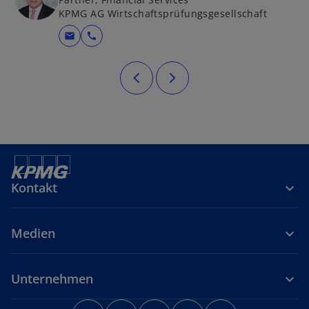
KPMG AG Wirtschaftsprüfungsgesellschaft
mail
call
Kontakt
Medien
Unternehmen
w
w
w
w
w