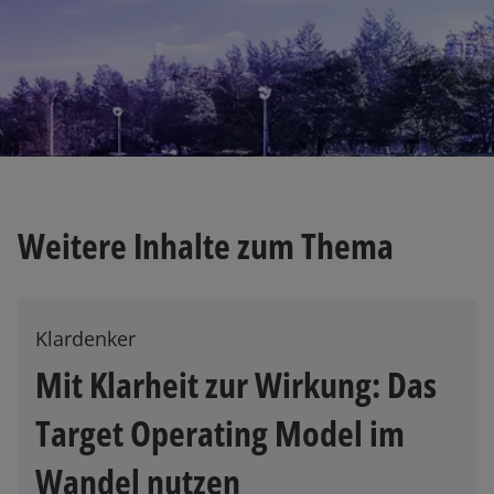
e
r
k
a
r
t
e
w
g
ir
e
Weitere Inhalte zum Thema
d
ö
i
ff
n
n
e
Klardenker
e
i
t
Mit Klarheit zur Wirkung: Das
n
e
Target Operating Model im
r
n
Wandel nutzen
e