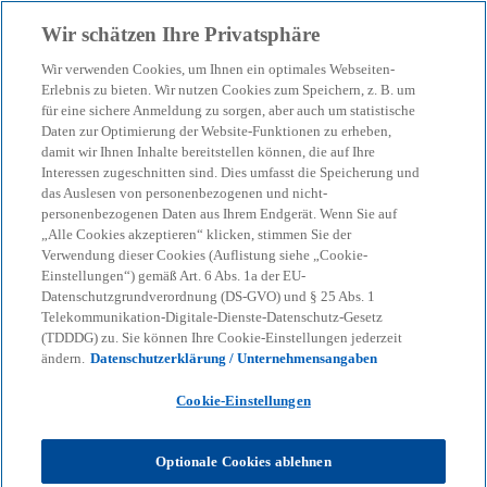
Zurück zur Inhaltsseite
Wir schätzen Ihre Privatsphäre
menu
search
Wir verwenden Cookies, um Ihnen ein optimales Webseiten-
Erlebnis zu bieten. Wir nutzen Cookies zum Speichern, z. B. um
Nachhaltigkeits-
für eine sichere Anmeldung zu sorgen, aber auch um statistische
Daten zur Optimierung der Website-Funktionen zu erheben,
damit wir Ihnen Inhalte bereitstellen können, die auf Ihre
Berichterstattung nach
Interessen zugeschnitten sind. Dies umfasst die Speicherung und
das Auslesen von personenbezogenen und nicht-
ESRS: Was für Banken im
personenbezogenen Daten aus Ihrem Endgerät. Wenn Sie auf
„Alle Cookies akzeptieren“ klicken, stimmen Sie der
Verwendung dieser Cookies (Auflistung siehe „Cookie-
zweiten Berichtsjahr
Einstellungen“) gemäß Art. 6 Abs. 1a der EU-
Datenschutzgrundverordnung (DS-GVO) und § 25 Abs. 1
Telekommunikation-Digitale-Dienste-Datenschutz-Gesetz
wichtig ist
(TDDDG) zu. Sie können Ihre Cookie-Einstellungen jederzeit
ändern.
Datenschutzerklärung / Unternehmensangaben
CSRD-Umsetzung in europäischen Banken: Zentrale
Cookie-Einstellungen
Empfehlungen für das zweite Berichtsjahr
Optionale Cookies ablehnen