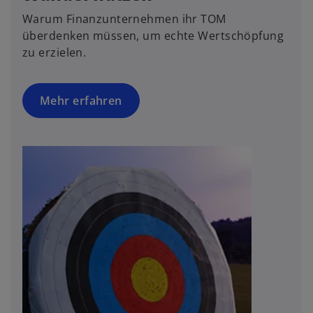
u
Warum Finanzunternehmen ihr TOM
e
überdenken müssen, um echte Wertschöpfung
n
zu erzielen.
R
e
g
Mehr erfahren
is
t
e
r
k
a
r
t
e
g
e
ö