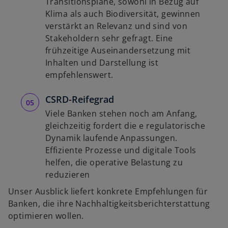
Transitionspläne, sowohl in Bezug auf
Klima als auch Biodiversität, gewinnen
verstärkt an Relevanz und sind von
Stakeholdern sehr gefragt. Eine
w
frühzeitige Auseinandersetzung mit
ir
Inhalten und Darstellung ist
d
empfehlenswert.
i
n
CSRD-Reifegrad
e
Viele Banken stehen noch am Anfang,
i
gleichzeitig fordert die e regulatorische
n
Dynamik laufende Anpassungen.
e
Effiziente Prozesse und digitale Tools
r
helfen, die operative Belastung zu
n
reduzieren
e
Unser Ausblick liefert konkrete Empfehlungen für
u
Banken, die ihre Nachhaltigkeitsberichterstattung
e
optimieren wollen.
n
w