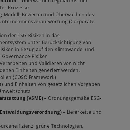
rmation
– Überwachen regulatorischer
ter Prozesse
ng-Modell, Bewerten und Überwachen des
n Unternehmensverantwortung (Corporate
ion der ESG-Risiken in das
entsystem unter Berücksichtigung von
isiken in Bezug auf den Klimawandel und
d Governance-Risiken
erarbeiten und Validieren von nicht
iedenen Einheiten generiert werden,
w
rollen (COSO Framework)
ir
t) und Einhalten von gesetzlichen Vorgaben
d
Umweltschutz
i
terstattung (VSME)
– Ordnungsgemäße ESG-
n
e
U-Entwaldungsverordnung)
– Lieferkette und
i
n
urceneffizienz, grüne Technologien,
e