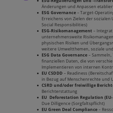
ESG-Regulierungen und -Transfo
Änderungen und Anpassen etablier
ESG Governance
– Target-Operati
Erreichens von Zielen der soziale
Social Responsibilities)
ESG-Risikomanagement
–
Integrat
unternehmensweite Risikomanagem
physischen Risiken und Übergangsr
weitere Umweltthemen, soziale un
ESG Data Governance
–
Sammeln, V
finanziellen Daten, die von versch
Implementieren von internen Kont
EU CSDDD
–
Readiness (Bereitschaf
in Bezug auf Menschenrechte und 
CSRD und/oder freiwillige Berich
Berichterstattung
EU Deforestation Regulation (E
Due Dilligence
(Sorgfaltspflicht)
EU Green Deal Compliance
– Resso