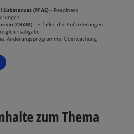
r
yl Substances (PFAS)
– Readiness
n
rderungen
e
anism (CBAM)
– Erfüllen der Anforderungen
u
usgleichsabgabe
e
egie, Änderungsprogramme, Überwachung
n
R
e
g
is
t
e
r
k
a
Inhalte zum Thema
r
t
e
g