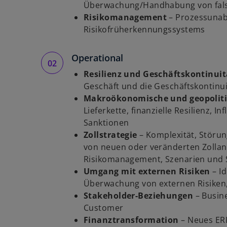
Überwachung/Handhabung von falsc
Risikomanagement
– Prozessuna
Risikofrüherkennungssystems
Operational
Resilienz und Geschäftskontinuit
Geschäft und die Geschäftskontinui
Makroökonomische und geopoliti
Lieferkette, finanzielle Resilienz, I
Sanktionen
Zollstrategie
– Komplexität, Störu
von neuen oder veränderten Zollan
Risikomanagement, Szenarien und S
Umgang mit externen Risiken
–
I
Überwachung von externen Risiken,
Stakeholder-Beziehungen
– Busin
Customer
Finanztransformation
–
Neues ERP