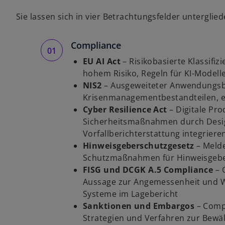
Sie lassen sich in vier Betrachtungsfelder unterglied
Compliance
EU AI Act
– Risikobasierte Klassifi
hohem Risiko, Regeln für KI-Modell
NIS2
– Ausgeweiteter Anwendungsber
Krisenmanagementbestandteilen, erw
Cyber Resilience Act
– Digitale Pr
Sicherheitsmaßnahmen durch Desi
Vorfallberichterstattung integriere
Hinweisgeberschutzgesetz
– Meld
Schutzmaßnahmen für Hinweisgeb
FISG und DCGK A.5 Compliance
– 
Aussage zur Angemessenheit und W
Systeme im Lagebericht
Sanktionen und Embargos
–
Comp
Strategien und Verfahren zur Bewä