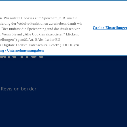
Zurück zur Inhaltsseite
Kon
contact_mail
n. Wir nutzen Cookies zum Speichern, z. B. um für
mierung der Website-Funktionen zu erheben, damit wir
Cookie-Einstellunge
nd. Dies umfasst die Speicherung und das Auslesen von
Wenn Sie auf „Alle Cookies akzeptieren“ klicken,
ellungen“) gemäß Art. 6 Abs. 1a der EU-
dit Hot
-Digitale-Dienste-Datenschutz-Gesetz (TDDDG) zu.
ung / Unternehmensangaben
 Revision bei der