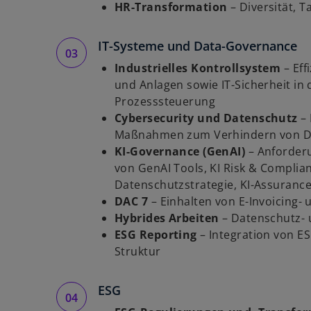
HR-Transformation
–
Diversität, 
IT-Systeme und Data-Governance
Industrielles Kontrollsystem
– Ef
und Anlagen sowie IT-Sicherheit i
Prozesssteuerung
Cybersecurity und Datenschutz
–
Maßnahmen zum Verhindern von Da
KI-Governance (GenAI)
–
Anforder
von GenAI Tools, KI Risk & Complia
Datenschutzstrategie, KI-Assuranc
DAC 7
– Einhalten von E-Invoicing- 
Hybrides Arbeiten
–
Datenschutz- 
ESG Reporting
– Integration von ES
Struktur
ESG