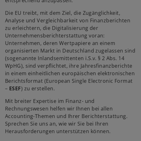
entsprechend anzupassen.
Die EU treibt, mit dem Ziel, die Zugänglichkeit,
Analyse und Vergleichbarkeit von Finanzberichten
w
zu erleichtern, die Digitalisierung der
ir
Unternehmensberichterstattung voran:
d
Unternehmen, deren Wertpapiere an einem
i
organisierten Markt in Deutschland zugelassen sind
n
(sogenannte Inlandsemittenten i.S.v. § 2 Abs. 14
e
WpHG), sind verpflichtet, ihre Jahresfinanzberichte
i
in einem einheitlichen europäischen elektronischen
n
Berichtsformat (European Single Electronic Format
e
–
ESEF
) zu erstellen.
r
Mit breiter Expertise im Finanz- und
n
Rechnungswesen helfen wir Ihnen bei allen
e
Accounting-Themen und Ihrer Berichterstattung.
u
Sprechen Sie uns an, wie wir Sie bei Ihren
e
Herausforderungen unterstützen können.
n
R