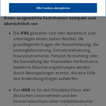
Bilanzierung nach IFRS und HGB. Unsere
Experten informieren Sie über aktuelle
Alle Cookies akzeptieren
Entwicklungen der Rechnungslegung und stellen
Ihnen ausgewählte Fachthemen kompakt und
übersichtlich vor.
Die
IFRS
gestalten sich sehr dynamisch und
unterliegen einem steten Wandel. Ob
grundlegende Fragen der Konsolidierung, die
Leasingbilanzierung, Umsatzrealisierung,
Finanzinstrumente, Pension Accounting oder
die Darstellung der finanziellen Performance:
bewährte Bilanzierungskonzepte werden
durch Neuregelungen ersetzt, die eine Fülle
von Anwendungsfragen aufwerfen.
Das
HGB
ist für den Einzelabschluss aller
deutschen Unternehmen und den
Konzernabschluss vieler mittelständischer