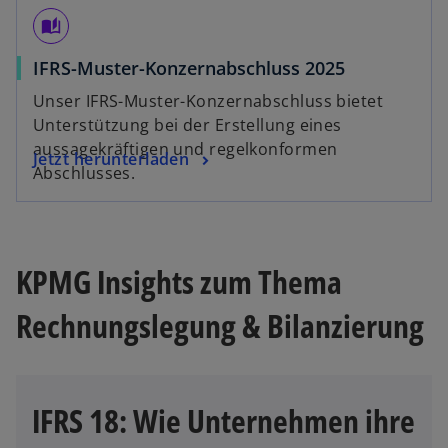
auto_stories
w
IFRS-Muster-Konzernabschluss 2025
i
Unser IFRS-Muster-Konzernabschluss bietet
r
Unterstützung bei der Erstellung eines
d
aussagekräftigen und regelkonformen
w
Jetzt herunterladen
i
Abschlusses.
i
n
r
e
d
i
i
n
KPMG Insights zum Thema
n
e
e
r
Rechnungslegung & Bilanzierung
i
n
n
e
e
u
r
e
IFRS 18: Wie Unternehmen ihre
n
n
e