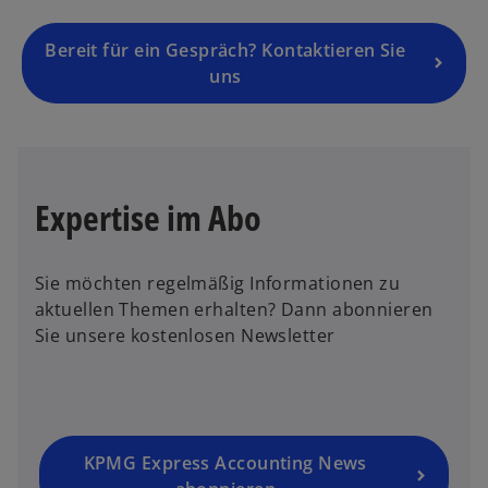
e
g
Bereit für ein Gespräch? Kontaktieren Sie
is
uns
t
e
r
k
Expertise im Abo
a
r
t
Sie möchten regelmäßig Informationen zu
e
aktuellen Themen erhalten? Dann abonnieren
g
Sie unsere kostenlosen Newsletter
e
ö
ff
n
e
KPMG Express Accounting News
t