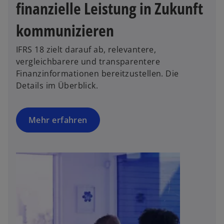
R
finanzielle Leistung in Zukunft
u
e
e
g
kommunizieren
n
i
R
s
IFRS 18 zielt darauf ab, relevantere,
e
t
vergleichbarere und transparentere
g
e
Finanzinformationen bereitzustellen. Die
i
r
Details im Überblick.
s
k
t
a
e
Mehr erfahren
r
r
t
k
e
a
g
r
e
t
ö
e
f
g
f
e
n