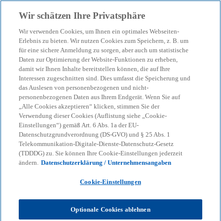
Zurück zur Inhaltsseite
Wir schätzen Ihre Privatsphäre
menu
search
Wir verwenden Cookies, um Ihnen ein optimales Webseiten-
Erlebnis zu bieten. Wir nutzen Cookies zum Speichern, z. B. um
Rechnungslegung und
für eine sichere Anmeldung zu sorgen, aber auch um statistische
Daten zur Optimierung der Website-Funktionen zu erheben,
damit wir Ihnen Inhalte bereitstellen können, die auf Ihre
Bilanzierung
Interessen zugeschnitten sind. Dies umfasst die Speicherung und
das Auslesen von personenbezogenen und nicht-
personenbezogenen Daten aus Ihrem Endgerät. Wenn Sie auf
Vorschriften werden in kürzerer Zeit immer
„Alle Cookies akzeptieren“ klicken, stimmen Sie der
komplexer. Wir helfen Ihnen, den Überblick zu
Verwendung dieser Cookies (Auflistung siehe „Cookie-
Einstellungen“) gemäß Art. 6 Abs. 1a der EU-
behalten. Das KPMG-Bilanzportal.
Datenschutzgrundverordnung (DS-GVO) und § 25 Abs. 1
Telekommunikation-Digitale-Dienste-Datenschutz-Gesetz
(TDDDG) zu. Sie können Ihre Cookie-Einstellungen jederzeit
KPMG
Themen
Corporate Governance & Compliance
ändern.
Datenschutzerklärung / Unternehmensangaben
Rechnungslegung und Bilanzierung
Cookie-Einstellungen
Unser Themenportal bietet Antworten und
Informationen zu Fragestellungen der
Optionale Cookies ablehnen