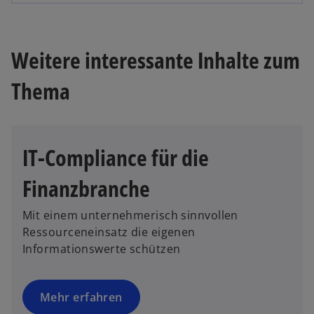
r
n
d
e
i
i
Weitere interessante Inhalte zum
n
n
e
e
Thema
i
r
n
n
e
e
r
u
IT-Compliance für die
n
e
e
n
Finanzbranche
u
R
e
e
Mit einem unternehmerisch sinnvollen
n
g
Ressourceneinsatz die eigenen
R
i
Informationswerte schützen
e
s
g
t
i
e
Mehr erfahren
s
r