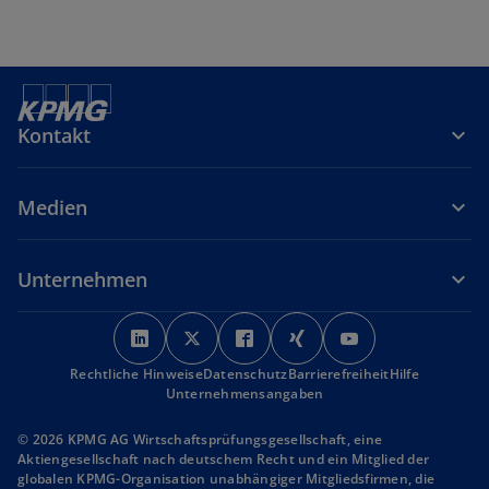
Kontakt
Medien
Unternehmen
w
w
w
w
w
i
i
i
i
i
Rechtliche Hinweise
r
Datenschutz
r
r
Barrierefreiheit
r
r
Hilfe
Unternehmensangaben
d
d
d
d
d
i
i
i
i
i
© 2026 KPMG AG Wirtschaftsprüfungsgesellschaft, eine
n
n
n
n
n
Aktiengesellschaft nach deutschem Recht und ein Mitglied der
globalen KPMG-Organisation unabhängiger Mitgliedsfirmen, die
e
e
e
e
e