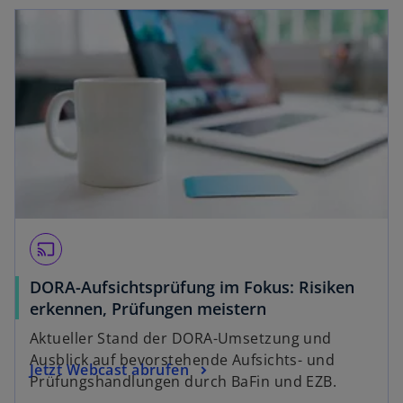
wird in einer neuen Registerkarte geöffnet
k
a
r
t
e
g
e
ö
ff
n
e
cast
t
DORA-Aufsichtsprüfung im Fokus: Risiken
w
erkennen, Prüfungen meistern
i
Aktueller Stand der DORA-Umsetzung und
r
Ausblick auf bevorstehende Aufsichts- und
w
Jetzt Webcast abrufen
d
Prüfungshandlungen durch BaFin und EZB.
i
i