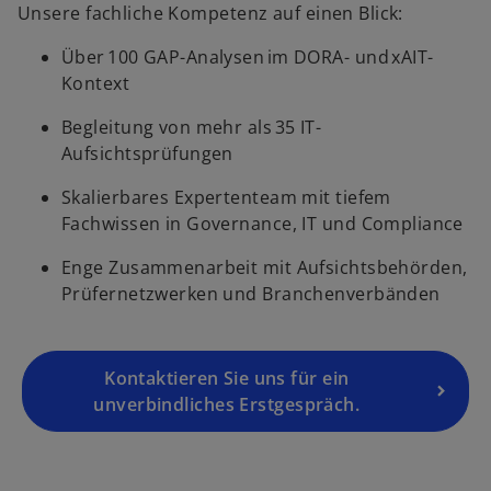
i
Unsere fachliche Kompetenz auf einen Blick:
n
Über 100 GAP-Analysen im DORA- und xAIT-
e
Kontext
i
n
Begleitung von mehr als 35 IT-
e
Aufsichtsprüfungen
r
n
Skalierbares Expertenteam mit tiefem
e
Fachwissen in Governance, IT und Compliance
u
Enge Zusammenarbeit mit Aufsichtsbehörden,
e
Prüfernetzwerken und Branchenverbänden
n
R
e
g
Kontaktieren Sie uns für ein
is
unverbindliches Erstgespräch.
t
e
r