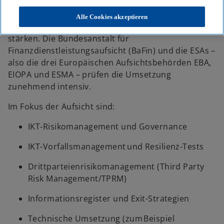
Der
Digital Operational Resilience Act
(DORA)
verpflichtet Finanzunternehmen in der EU,
Alle Cookies akzeptieren
ihre digitale Widerstandsfähigkeit systematisch zu
stärken. Die Bundesanstalt für
Finanzdienstleistungsaufsicht (BaFin) und die ESAs –
also die drei Europäischen Aufsichtsbehörden EBA,
EIOPA und ESMA – prüfen die Umsetzung
zunehmend intensiv.
Im Fokus der Aufsicht sind:
IKT-Risikomanagement und Governance
IKT-Vorfallsmanagement und Resilienz-Tests
Drittparteienrisikomanagement (Third Party
Risk Management/TPRM)
Informationsregister und Exit-Strategien
Technische Umsetzung (zum Beispiel