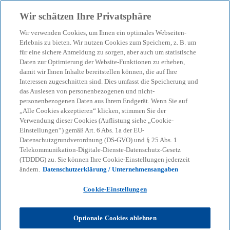
Zurück zur Inhaltsseite
Wir schätzen Ihre Privatsphäre
menu
search
Wir verwenden Cookies, um Ihnen ein optimales Webseiten-
Erlebnis zu bieten. Wir nutzen Cookies zum Speichern, z. B. um
DORA-Prüfung meistern:
für eine sichere Anmeldung zu sorgen, aber auch um statistische
Daten zur Optimierung der Website-Funktionen zu erheben,
damit wir Ihnen Inhalte bereitstellen können, die auf Ihre
Resilienz für
Interessen zugeschnitten sind. Dies umfasst die Speicherung und
das Auslesen von personenbezogenen und nicht-
Finanzinstitute
personenbezogenen Daten aus Ihrem Endgerät. Wenn Sie auf
„Alle Cookies akzeptieren“ klicken, stimmen Sie der
Verwendung dieser Cookies (Auflistung siehe „Cookie-
Einstellungen“) gemäß Art. 6 Abs. 1a der EU-
GAP-Analyse, Maßnahmenplan, Quick-Wins und
Datenschutzgrundverordnung (DS-GVO) und § 25 Abs. 1
Audit-Office: So gelingt die souveräne Vorbereitung
Telekommunikation-Digitale-Dienste-Datenschutz-Gesetz
auf DORA-Prüfungen.
(TDDDG) zu. Sie können Ihre Cookie-Einstellungen jederzeit
ändern.
Datenschutzerklärung / Unternehmensangaben
Cookie-Einstellungen
KPMG
Themen
Corporate Governance & Compliance
DORA
DORA-Prüfung meistern: Resilienz für Finanzinstitute
Optionale Cookies ablehnen