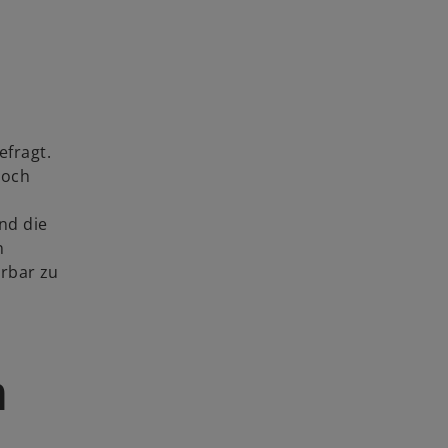
efragt.
noch
nd die
n
erbar zu
n