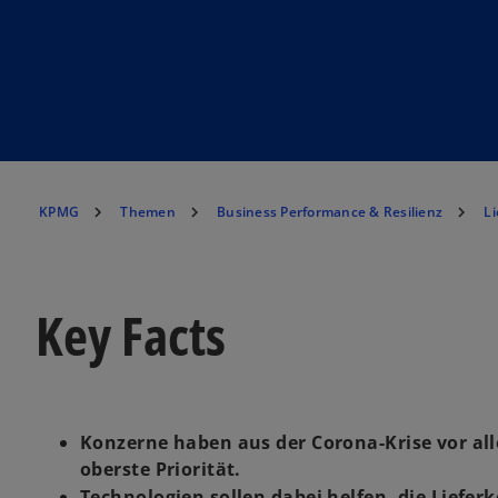
KPMG
Themen
Business Performance & Resilienz
Li
Key Facts
Konzerne haben aus der Corona-Krise vor all
oberste Priorität.
Technologien sollen dabei helfen, die Liefer