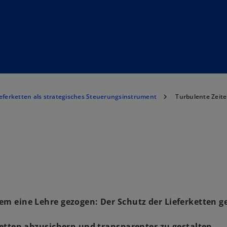
eferketten als strategisches Steuerungsinstrument
Turbulente Zeiten
em eine Lehre gezogen: Der Schutz der Lieferketten g
ketten abzusichern und transparenter zu gestalten.