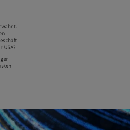
rwähnt.
men
Geschäft
er USA?
iger
asten