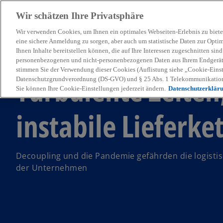
Wir schätzen Ihre Privatsphäre
Wir verwenden Cookies, um Ihnen ein optimales Webseiten-Erlebnis zu biete
menu
eine sichere Anmeldung zu sorgen, aber auch um statistische Daten zur Opti
Ihnen Inhalte bereitstellen können, die auf Ihre Interessen zugeschnitten si
personenbezogenen und nicht-personenbezogenen Daten aus Ihrem Endgerät. 
stimmen Sie der Verwendung dieser Cookies (Auflistung siehe „Cookie-Einst
Turbulente Zeiten
Datenschutzgrundverordnung (DS-GVO) und § 25 Abs. 1 Telekommunikation
Sie können Ihre Cookie-Einstellungen jederzeit ändern.
Datenschutzerklär
instabile Lieferke
Decoupling und die Pandemie gefährden die logisti
der Unternehmen