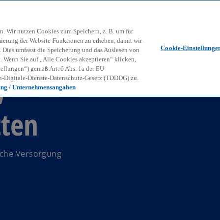
Zurück zur Inhaltsseite
Kon
contact_mail
n. Wir nutzen Cookies zum Speichern, z. B. um für
mierung der Website-Funktionen zu erheben, damit wir
Cookie-Einstellunge
nd. Dies umfasst die Speicherung und das Auslesen von
Wenn Sie auf „Alle Cookies akzeptieren“ klicken,
ellungen“) gemäß Art. 6 Abs. 1a der EU-
,
-Digitale-Dienste-Datenschutz-Gesetz (TDDDG) zu.
ung / Unternehmensangaben
tten
sche Versorgung