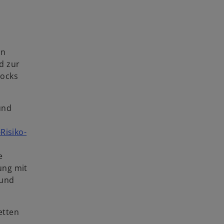
in
d zur
hocks
und
Risiko-
e
ung mit
 und
etten