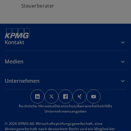
Steuerberater
Kontakt
Medien
Unternehmen
w
w
w
w
w
i
i
i
i
i
Rechtliche Hinweise
r
Datenschutz
r
r
Barrierefreiheit
r
r
Hilfe
Unternehmensangaben
d
d
d
d
d
i
i
i
i
i
© 2026 KPMG AG Wirtschaftsprüfungsgesellschaft, eine
n
n
n
n
n
Aktiengesellschaft nach deutschem Recht und ein Mitglied der