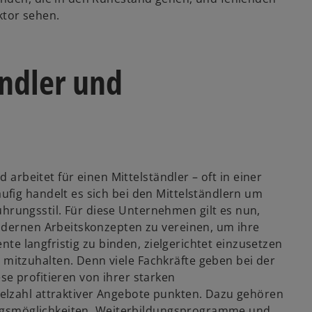
r
aktor sehen.
d
i
n
ändler und
e
i
n
n
e
r
n
 arbeitet für einen Mittelständler – oft in einer
e
fig handelt es sich bei den Mittelständlern um
u
rungsstil. Für diese Unternehmen gilt es nun,
e
odernen Arbeitskonzepten zu vereinen, um ihre
n
ente langfristig zu binden, zielgerichtet einzusetzen
R
itzuhalten. Denn viele Fachkräfte geben bei der
e
e profitieren von ihrer starken
g
elzahl attraktiver Angebote punkten. Dazu gehören
i
tiegsmöglichkeiten, Weiterbildungsprogramme und