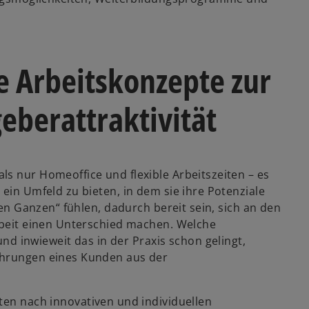
s
t
e
r
e Arbeitskonzepte zur
k
a
r
eberattraktivität
t
e
g
e
s nur Homeoffice und flexible Arbeitszeiten – es
ö
 ein Umfeld zu bieten, in dem sie ihre Potenziale
f
ßen Ganzen“ fühlen, dadurch bereit sein, sich an den
f
Arbeit einen Unterschied machen. Welche
n
inwieweit das in der Praxis schon gelingt,
e
ahrungen eines Kunden aus der
t
en nach innovativen und individuellen