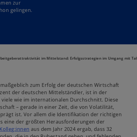
hmen zur
chon gelingen.
beitgeberattraktivität im Mittelstand: Erfolgsstrategien im Umgang mit Ta
aßgeblich zum Erfolg der deutschen Wirtschaft
ent der deutschen Mittelständler, ist in der
 viele wie im internationalen Durchschnitt. Diese
ft – gerade in einer Zeit, die von Volatilität,
ägt ist. Vor allem die Identifikation der richtigen
als eine der größten Herausforderungen der
w
Kolleg:innen
aus dem Jahr 2024 ergab, dass 32
i
enden, die in den Ruhestand gehen, und fehlenden