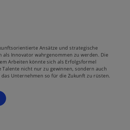
i
n
e
i
n
e
r
ukunftsorientierte Ansätze und strategische
n
ch als Innovator wahrgenommen zu werden. Die
e
m Arbeiten könnte sich als Erfolgsformel
u
e Talente nicht nur zu gewinnen, sondern auch
e
nd das Unternehmen so für die Zukunft zu rüsten.
n
R
e
g
is
t
e
r