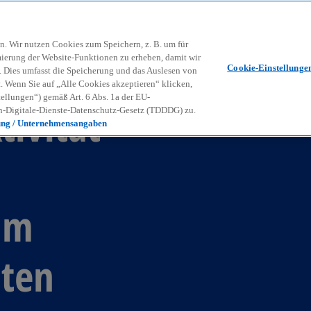
Zurück zur Inhaltsseite
Kon
contact_mail
n. Wir nutzen Cookies zum Speichern, z. B. um für
mierung der Website-Funktionen zu erheben, damit wir
Cookie-Einstellunge
nd. Dies umfasst die Speicherung und das Auslesen von
Wenn Sie auf „Alle Cookies akzeptieren“ klicken,
ellungen“) gemäß Art. 6 Abs. 1a der EU-
tivität
-Digitale-Dienste-Datenschutz-Gesetz (TDDDG) zu.
ung / Unternehmensangaben
 im
ten