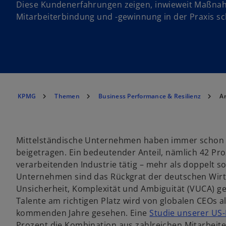
Diese Kundenerfahrungen zeigen, inwieweit Maßna
Mitarbeiterbindung und -gewinnung in der Praxis s
KPMG
Themen
Business Performance & Resilienz
Ar
Mittelständische Unternehmen haben immer schon m
beigetragen. Ein bedeutender Anteil, nämlich 42 Proz
verarbeitenden Industrie tätig – mehr als doppelt so
Unternehmen sind das Rückgrat der deutschen Wirtscha
Unsicherheit, Komplexität und Ambiguität (VUCA) gepr
Talente am richtigen Platz wird von globalen CEOs 
kommenden Jahre gesehen. Eine
Studie unserer US-
Prozent die Kombination aus zahlreichen Mitarbeit