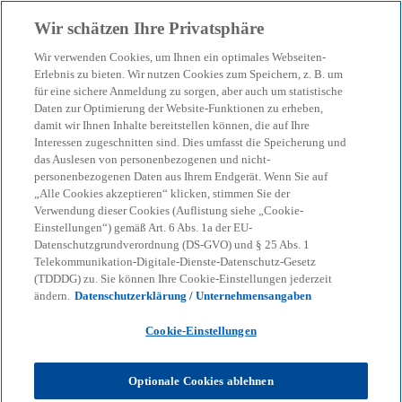
Zurück zur Inhaltsseite
Wir schätzen Ihre Privatsphäre
menu
search
Wir verwenden Cookies, um Ihnen ein optimales Webseiten-
Erlebnis zu bieten. Wir nutzen Cookies zum Speichern, z. B. um
Verbesserte steuerliche
für eine sichere Anmeldung zu sorgen, aber auch um statistische
Daten zur Optimierung der Website-Funktionen zu erheben,
damit wir Ihnen Inhalte bereitstellen können, die auf Ihre
Rahmenbedingungen
Interessen zugeschnitten sind. Dies umfasst die Speicherung und
das Auslesen von personenbezogenen und nicht-
stärken die
personenbezogenen Daten aus Ihrem Endgerät. Wenn Sie auf
„Alle Cookies akzeptieren“ klicken, stimmen Sie der
Verwendung dieser Cookies (Auflistung siehe „Cookie-
Mitarbeiterkapitalbeteilig
Einstellungen“) gemäß Art. 6 Abs. 1a der EU-
Datenschutzgrundverordnung (DS-GVO) und § 25 Abs. 1
Telekommunikation-Digitale-Dienste-Datenschutz-Gesetz
ung
(TDDDG) zu. Sie können Ihre Cookie-Einstellungen jederzeit
ändern.
Datenschutzerklärung / Unternehmensangaben
16-01-2024
event
Cookie-Einstellungen
w
w
w
i
i
i
Share
Optionale Cookies ablehnen
r
r
r
d
d
d