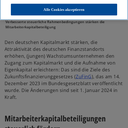
i
i
i
n
n
n
e
e
e
Alle Cookies akzeptieren
i
i
i
n
n
n
KPMG
Themen
Business Performance & Resilienz
e
e
e
r
r
r
Verbesserte steuerliche Rahmenbedingungen stärken die
n
n
n
Mitarbeiterkapitalbeteiligung
e
e
e
u
u
u
e
e
e
n
n
n
Den deutschen Kapitalmarkt stärken, die
R
R
R
e
e
e
Attraktivität des deutschen Finanzstandorts
g
g
g
i
i
i
erhöhen, (jungen) Wachstumsunternehmen den
s
s
s
t
t
t
Zugang zum Kapitalmarkt und die Aufnahme von
e
e
e
r
r
r
Eigenkapital erleichtern: Das sind die Ziele des
k
k
k
a
a
a
w
Zukunftsfinanzierunggesetzes (
ZuFinG
), das am 14.
r
r
r
t
t
t
i
Dezember 2023 im Bundesgesetzblatt veröffentlicht
e
e
e
g
g
g
r
wurde. Die Änderungen sind seit 1. Januar 2024 in
e
e
e
ö
ö
ö
d
Kraft.
f
f
f
f
f
f
i
n
n
n
e
e
e
n
t
t
t
Mitarbeiterkapitalbeteiligungen
e
i