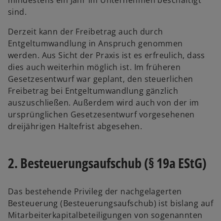
mindestens ein Jahr im Unternehmen beschäftigt
f
f
sind.
f
n
n
e
Derzeit kann der Freibetrag auch durch
e
t
Entgeltumwandlung in Anspruch genommen
t
werden. Aus Sicht der Praxis ist es erfreulich, dass
dies auch weiterhin möglich ist. Im früheren
Gesetzesentwurf war geplant, den steuerlichen
Freibetrag bei Entgeltumwandlung gänzlich
auszuschließen. Außerdem wird auch von der im
ursprünglichen Gesetzesentwurf vorgesehenen
dreijährigen Haltefrist abgesehen.
2. Besteuerungsaufschub (§ 19a EStG)
Das bestehende Privileg der nachgelagerten
Besteuerung (Besteuerungsaufschub) ist bislang auf
Mitarbeiterkapitalbeteiligungen von sogenannten