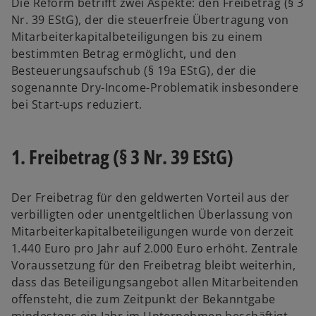
Die Reform betrifft zwei Aspekte: den Freibetrag (§ 3
e
n
t
Nr. 39 EStG), der die steuerfreie Übertragung von
n
R
e
Mitarbeiterkapitalbeteiligungen bis zu einem
R
e
g
bestimmten Betrag ermöglicht, und den
e
g
e
Besteuerungsaufschub (§ 19a EStG), der die
g
i
ö
sogenannte Dry-Income-Problematik insbesondere
i
s
f
bei Start-ups reduziert.
s
t
f
t
e
n
e
r
e
1. Freibetrag (§ 3 Nr. 39 EStG)
r
k
t
k
a
Der Freibetrag für den geldwerten Vorteil aus der
a
r
verbilligten oder unentgeltlichen Überlassung von
r
t
Mitarbeiterkapitalbeteiligungen wurde von derzeit
t
e
1.440 Euro pro Jahr auf 2.000 Euro erhöht. Zentrale
e
g
Voraussetzung für den Freibetrag bleibt weiterhin,
g
e
dass das Beteiligungsangebot allen Mitarbeitenden
e
ö
offensteht, die zum Zeitpunkt der Bekanntgabe
ö
f