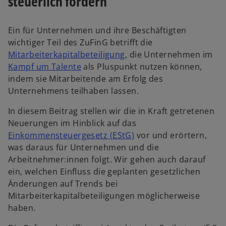
steuerlich fördern
n
e
r
Ein für Unternehmen und ihre Beschäftigten
n
wichtiger Teil des ZuFinG betrifft die
w
e
Mitarbeiterkapitalbeteiligung
, die Unternehmen im
w
i
u
Kampf um Talente
als Pluspunkt nutzen können,
i
r
e
indem sie Mitarbeitende am Erfolg des
r
d
n
Unternehmens teilhaben lassen.
d
i
R
In diesem Beitrag stellen wir die in Kraft getretenen
i
n
e
Neuerungen im Hinblick auf das
n
e
g
Einkommensteuergesetz (EStG)
vor und erörtern,
e
i
i
was daraus für Unternehmen und die
i
n
s
Arbeitnehmer:innen folgt. Wir gehen auch darauf
n
e
t
ein, welchen Einfluss die geplanten gesetzlichen
e
r
e
Änderungen auf Trends bei
r
n
r
Mitarbeiterkapitalbeteiligungen möglicherweise
n
e
k
haben.
e
u
a
u
e
r