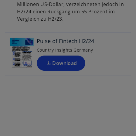
Millionen US-Dollar, verzeichneten jedoch in
r
H2/24 einen Rückgang um 55 Prozent im
n
Vergleich zu H2/23.
e
u
e
Pulse of Fintech H2/24
n
R
Country Insights Germany
e
g
Download
is
t
e
r
k
a
r
t
e
g