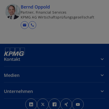
t
Bernd Oppold
e
Partner, Financial Services
g
KPMG AG Wirtschaftsprüfungsgesellschaft
e
mail
call
ö
ff
n
e
t
Kontakt
Medien
Unternehmen
w
w
w
w
w
i
i
i
i
i