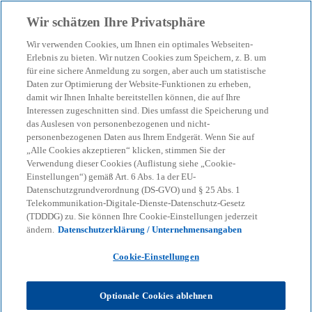
Zurück zur Inhaltsseite
Wir schätzen Ihre Privatsphäre
menu
search
Wir verwenden Cookies, um Ihnen ein optimales Webseiten-
Erlebnis zu bieten. Wir nutzen Cookies zum Speichern, z. B. um
Pulse of Fintech Halbjahr
für eine sichere Anmeldung zu sorgen, aber auch um statistische
Daten zur Optimierung der Website-Funktionen zu erheben,
damit wir Ihnen Inhalte bereitstellen können, die auf Ihre
2/24: Rückgang der
Interessen zugeschnitten sind. Dies umfasst die Speicherung und
das Auslesen von personenbezogenen und nicht-
Investitionen setzt sich
personenbezogenen Daten aus Ihrem Endgerät. Wenn Sie auf
„Alle Cookies akzeptieren“ klicken, stimmen Sie der
Verwendung dieser Cookies (Auflistung siehe „Cookie-
fort
Einstellungen“) gemäß Art. 6 Abs. 1a der EU-
Datenschutzgrundverordnung (DS-GVO) und § 25 Abs. 1
Telekommunikation-Digitale-Dienste-Datenschutz-Gesetz
Fintech-Investitionen fallen weiter, doch neue
(TDDDG) zu. Sie können Ihre Cookie-Einstellungen jederzeit
Regulierungen und KI-Förderprogramme könnten
ändern.
Datenschutzerklärung / Unternehmensangaben
2025 neue Impulse setzen.
Cookie-Einstellungen
KPMG
Themen
Optionale Cookies ablehnen
Business Performance & Resilienz
Pulse of Fintech Halbjahr 2/24: Rückgang der Investitionen setzt