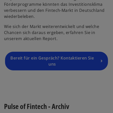
e
Förderprogramme könnten das Investitionsklima
r
verbessern und den Fintech-Markt in Deutschland
n
wiederbeleben.
e
Wie sich der Markt weiterentwickelt und welche
u
Chancen sich daraus ergeben, erfahren Sie in
e
unserem aktuellen Report.
n
R
e
g
Bereit für ein Gespräch? Kontaktieren Sie
is
uns
t
e
r
k
a
r
Pulse of Fintech - Archiv
t
e