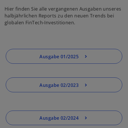
g
Hier finden Sie alle vergangenen Ausgaben unseres
e
halbjährlichen Reports zu den neuen Trends bei
ö
globalen FinTech-Investitionen.
ff
w
n
ir
e
d
t
i
Ausgabe 01/2025
n
e
i
n
e
Ausgabe 02/2023
w
r
ir
n
d
e
i
u
Ausgabe 02/2024
n
e
e
n