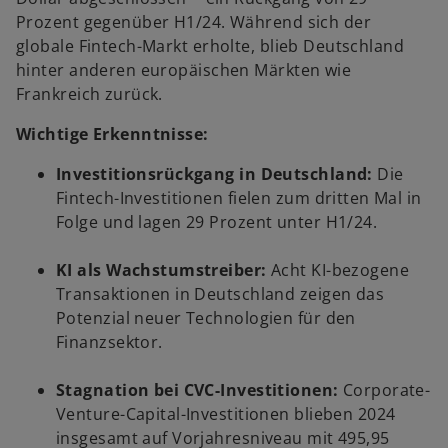
Prozent gegenüber H1/24. Während sich der
globale Fintech-Markt erholte, blieb Deutschland
hinter anderen europäischen Märkten wie
Frankreich zurück.
Wichtige Erkenntnisse:
Investitionsrückgang in Deutschland:
Die
Fintech-Investitionen fielen zum dritten Mal in
Folge und lagen 29 Prozent unter H1/24.
w
KI als Wachstumstreiber:
Acht KI-bezogene
ir
Transaktionen in Deutschland zeigen das
d
Potenzial neuer Technologien für den
i
Finanzsektor.
n
e
Stagnation bei CVC-Investitionen:
Corporate-
i
Venture-Capital-Investitionen blieben 2024
n
insgesamt auf Vorjahresniveau mit 495,95
e