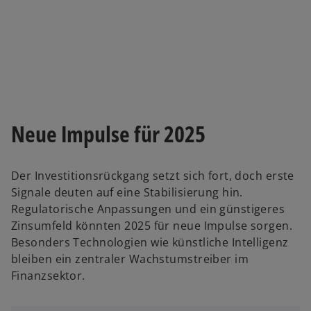
e
ö
ff
n
e
t
Neue Impulse für 2025
Der Investitionsrückgang setzt sich fort, doch erste
Signale deuten auf eine Stabilisierung hin.
Regulatorische Anpassungen und ein günstigeres
Zinsumfeld könnten 2025 für neue Impulse sorgen.
Besonders Technologien wie künstliche Intelligenz
bleiben ein zentraler Wachstumstreiber im
Finanzsektor.