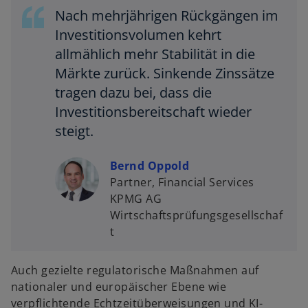
Nach mehrjährigen Rückgängen im
Investitionsvolumen kehrt
allmählich mehr Stabilität in die
Märkte zurück. Sinkende Zinssätze
tragen dazu bei, dass die
Investitionsbereitschaft wieder
steigt.
Bernd Oppold
Partner, Financial Services
w
KPMG AG
ir
Wirtschaftsprüfungsgesellschaf
d
t
i
n
e
Auch gezielte regulatorische Maßnahmen auf
i
nationaler und europäischer Ebene wie
n
verpflichtende Echtzeitüberweisungen und KI-