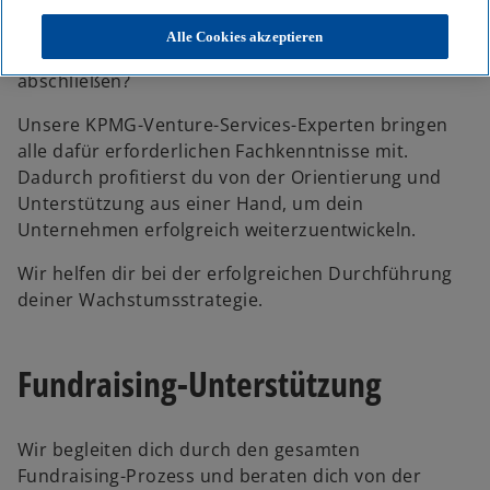
Du bist Gründer und möchtest dein Growth-Tech,
Start-up oder Scale-up verkaufen oder für die
Alle Cookies akzeptieren
weitere Skalierung eine große Finanzierungsrunde
abschließen?
Unsere KPMG-Venture-Services-Experten bringen
alle dafür erforderlichen Fachkenntnisse mit.
Dadurch profitierst du von der Orientierung und
Unterstützung aus einer Hand, um dein
Unternehmen erfolgreich weiterzuentwickeln.
Wir helfen dir bei der erfolgreichen Durchführung
deiner Wachstumsstrategie.
Fundraising-Unterstützung
Wir begleiten dich durch den gesamten
Fundraising-Prozess und beraten dich von der