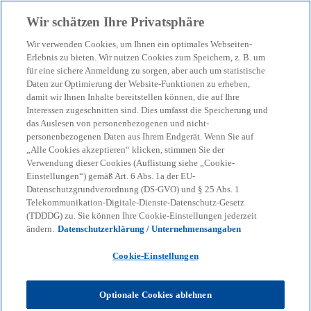
Zurück zur Inhaltsseite
Wir schätzen Ihre Privatsphäre
menu
search
Wir verwenden Cookies, um Ihnen ein optimales Webseiten-
Erlebnis zu bieten. Wir nutzen Cookies zum Speichern, z. B. um
Services für Start-ups
für eine sichere Anmeldung zu sorgen, aber auch um statistische
Daten zur Optimierung der Website-Funktionen zu erheben,
damit wir Ihnen Inhalte bereitstellen können, die auf Ihre
Interessen zugeschnitten sind. Dies umfasst die Speicherung und
KPMG Venture M&A
das Auslesen von personenbezogenen und nicht-
personenbezogenen Daten aus Ihrem Endgerät. Wenn Sie auf
„Alle Cookies akzeptieren“ klicken, stimmen Sie der
KPMG
Themen
Business Performance & Resilienz
Verwendung dieser Cookies (Auflistung siehe „Cookie-
KPMG Venture Services
Services für Start-ups
Einstellungen“) gemäß Art. 6 Abs. 1a der EU-
Datenschutzgrundverordnung (DS-GVO) und § 25 Abs. 1
Telekommunikation-Digitale-Dienste-Datenschutz-Gesetz
(TDDDG) zu. Sie können Ihre Cookie-Einstellungen jederzeit
ändern.
Datenschutzerklärung / Unternehmensangaben
Wir begleiten dich bei deiner
Cookie-Einstellungen
Transaktion
Optionale Cookies ablehnen