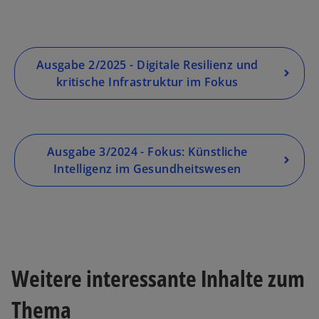
e
n
t
R
e
g
Ausgabe 2/2025 - Digitale Resilienz und
is
kritische Infrastruktur im Fokus
t
e
r
k
Ausgabe 3/2024 - Fokus: Künstliche
a
Intelligenz im Gesundheitswesen
r
t
e
g
e
ö
Weitere interessante Inhalte zum
ff
Thema
n