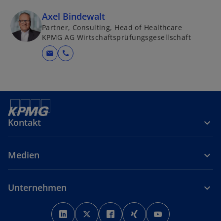
Axel Bindewalt
Partner, Consulting, Head of Healthcare
KPMG AG Wirtschaftsprüfungsgesellschaft
mail
call
Kontakt
Medien
Unternehmen
w
w
w
w
w
i
i
i
i
i