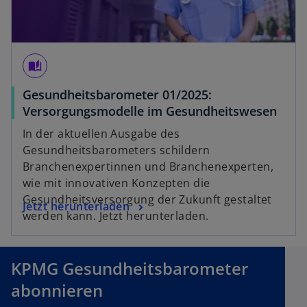
ö
g
ff
e
n
ö
e
f
auto_stories
t
f
w
n
Gesundheitsbarometer 01/2025:
ir
e
Versorgungsmodelle im Gesundheitswesen
d
t
i
In der aktuellen Ausgabe des
n
Gesundheitsbarometers schildern
e
Branchenexpertinnen und Branchenexperten,
i
wie mit innovativen Konzepten die
n
Gesundheitsversorgung der Zukunft gestaltet
Jetzt herunterladen
e
werden kann. Jetzt herunterladen.
r
n
e
KPMG Gesundheitsbarometer
u
abonnieren
e