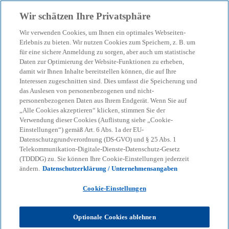
Zurück zur Inhaltsseite
Wir schätzen Ihre Privatsphäre
menu
search
Wir verwenden Cookies, um Ihnen ein optimales Webseiten-
Erlebnis zu bieten. Wir nutzen Cookies zum Speichern, z. B. um
Gesundheitsbarometer
für eine sichere Anmeldung zu sorgen, aber auch um statistische
Daten zur Optimierung der Website-Funktionen zu erheben,
damit wir Ihnen Inhalte bereitstellen können, die auf Ihre
1/2025: Mit innovativen
Interessen zugeschnitten sind. Dies umfasst die Speicherung und
das Auslesen von personenbezogenen und nicht-
Konzepten die
personenbezogenen Daten aus Ihrem Endgerät. Wenn Sie auf
„Alle Cookies akzeptieren“ klicken, stimmen Sie der
Verwendung dieser Cookies (Auflistung siehe „Cookie-
Gesundheitsversorgung
Einstellungen“) gemäß Art. 6 Abs. 1a der EU-
Datenschutzgrundverordnung (DS-GVO) und § 25 Abs. 1
Telekommunikation-Digitale-Dienste-Datenschutz-Gesetz
sichern
(TDDDG) zu. Sie können Ihre Cookie-Einstellungen jederzeit
ändern.
Datenschutzerklärung / Unternehmensangaben
Modelle, mit denen das Gesundheitssystem
Cookie-Einstellungen
zunehmenden Versorgungsengpässen
entgegenwirken kann.
Optionale Cookies ablehnen