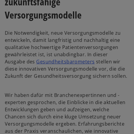
zukunftsfähige
Versorgungsmodelle
Die Notwendigkeit, neue Versorgungsmodelle zu
entwickeln, damit langfristig und nachhaltig eine
qualitative hochwertige Patientenversorgungen
gewährleistet ist, ist unabdingbar. In dieser
w
w
Ausgabe des
Gesundheitsbarometers
stellen wir
ir
i
diese innovativen Versorgungsmodelle vor, die die
d
r
Zukunft der Gesundheitsversorgung sichern sollen.
i
d
n
i
Wir haben dafür mit Branchenexpertinnen und -
e
n
experten gesprochen, die Einblicke in die aktuellen
i
e
Entwicklungen geben und aufzeigen, welche
n
i
Chancen sich durch eine kluge Umsetzung neuer
e
n
Versorgungsmodelle ergeben. Erfahrungsberichte
r
e
aus der Praxis veranschaulichen, wie innovative
n
r