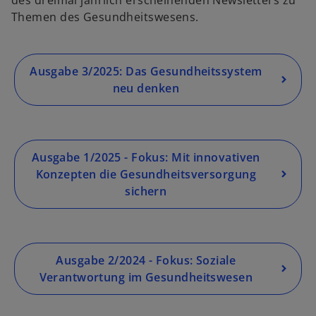
e
t
Themen des Gesundheitswesens.
n
R
e
g
Ausgabe 3/2025: Das Gesundheitssystem
is
neu denken
w
t
ir
e
d
r
i
k
Ausgabe 1/2025 - Fokus: Mit innovativen
n
a
Konzepten die Gesundheitsversorgung
e
r
sichern
i
t
n
e
e
g
r
e
Ausgabe 2/2024 - Fokus: Soziale
n
ö
Verantwortung im Gesundheitswesen
e
ff
u
n
e