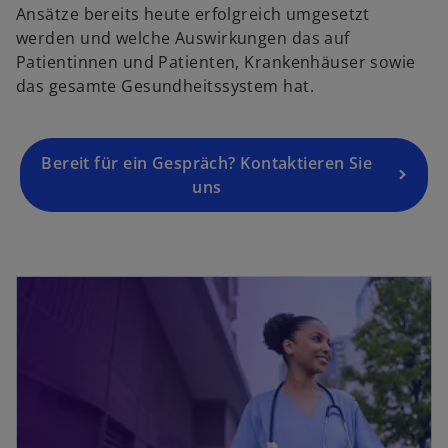
Ansätze bereits heute erfolgreich umgesetzt
e
n
werden und welche Auswirkungen das auf
u
e
Patientinnen und Patienten, Krankenhäuser sowie
e
u
das gesamte Gesundheitssystem hat.
n
e
R
n
e
R
g
Bereit für ein Gespräch? Kontaktieren Sie
e
is
uns
g
t
i
e
s
r
t
k
e
a
r
r
k
t
a
e
r
g
t
e
e