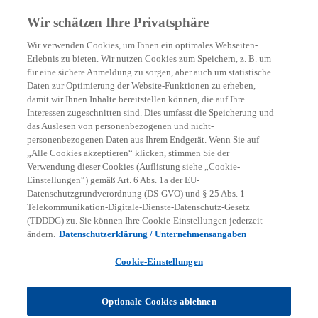
Zurück zur Inhaltsseite
Wir schätzen Ihre Privatsphäre
menu
search
Wir verwenden Cookies, um Ihnen ein optimales Webseiten-
Erlebnis zu bieten. Wir nutzen Cookies zum Speichern, z. B. um
für eine sichere Anmeldung zu sorgen, aber auch um statistische
Pressemitteilung
Daten zur Optimierung der Website-Funktionen zu erheben,
EU-Indien
damit wir Ihnen Inhalte bereitstellen können, die auf Ihre
Interessen zugeschnitten sind. Dies umfasst die Speicherung und
Freihandelsabkommen
das Auslesen von personenbezogenen und nicht-
personenbezogenen Daten aus Ihrem Endgerät. Wenn Sie auf
„Alle Cookies akzeptieren“ klicken, stimmen Sie der
wird zum
Verwendung dieser Cookies (Auflistung siehe „Cookie-
Einstellungen“) gemäß Art. 6 Abs. 1a der EU-
Wachstumstreiber für
Datenschutzgrundverordnung (DS-GVO) und § 25 Abs. 1
Telekommunikation-Digitale-Dienste-Datenschutz-Gesetz
(TDDDG) zu. Sie können Ihre Cookie-Einstellungen jederzeit
deutsche Unternehmen
ändern.
Datenschutzerklärung / Unternehmensangaben
Cookie-Einstellungen
Umfrage der KPMG AG
Wirtschaftsprüfungsgesellschaft und der Deutsch-
Optionale Cookies ablehnen
Indischen Handelskammer