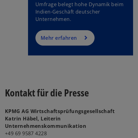
u
Umfrage belegt hohe Dynamik beim
e
Indien-Geschäft deutscher
n
Unternehmen.
R
e
g
Mehr erfahren
is
t
e
r
k
a
Kontakt für die Presse
r
t
e
KPMG AG Wirtschaftsprüfungsgesellschaft
g
Katrin Häbel, Leiterin
e
Unternehmenskommunikation
ö
+49 69 9587 4228
ff