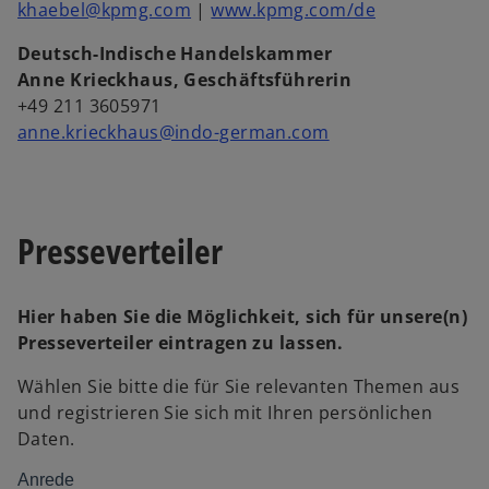
khaebel@kpmg.com
|
www.kpmg.com/de
n
e
Deutsch-Indische Handelskammer
t
Anne Krieckhaus, Geschäftsführerin
+49 211 3605971
anne.krieckhaus@indo-german.com
Presseverteiler
Hier haben Sie die Möglichkeit, sich für unsere(n)
Presseverteiler eintragen zu lassen.
Wählen Sie bitte die für Sie relevanten Themen aus
und registrieren Sie sich mit Ihren persönlichen
Daten.