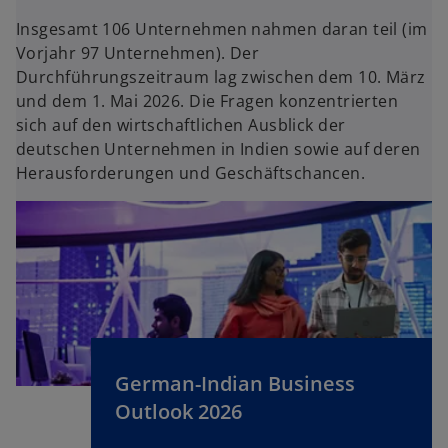
Insgesamt 106 Unternehmen nahmen daran teil (im
Vorjahr 97 Unternehmen). Der
Durchführungszeitraum lag zwischen dem 10. März
und dem 1. Mai 2026. Die Fragen konzentrierten
sich auf den wirtschaftlichen Ausblick der
deutschen Unternehmen in Indien sowie auf deren
w
Herausforderungen und Geschäftschancen.
ir
d
i
n
e
i
n
e
r
German-Indian Business
n
Outlook 2026
e