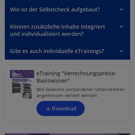
i
Wie ist der Selbstcheck aufgebaut?
n
e
Können zusätzliche Inhalte integriert
i
und individualisiert werden?
n
e
r
Gibt es auch individuelle eTrainings?
n
e
u
eTraining "Verrechnungspreise:
e
Basiswissen"
n
Wie Gewinne verbundener Unternehmen
R
angemessen verteilt werden
e
g
Download
is
t
e