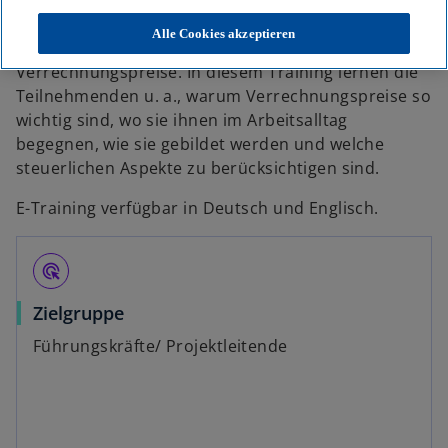
Grundsatz der „Fremdüblichkeit“ beachten, sich
also so verhalten wie gegenüber fremden Dritten.
Alle Cookies akzeptieren
Ein wichtiges Kriterium dabei sind die
Verrechnungspreise. In diesem Training lernen die
Teilnehmenden u. a., warum Verrechnungspreise so
wichtig sind, wo sie ihnen im Arbeitsalltag
begegnen, wie sie gebildet werden und welche
steuerlichen Aspekte zu berücksichtigen sind.
E-Training verfügbar in Deutsch und Englisch.
ads_click
Zielgruppe
Führungskräfte/ Projektleitende