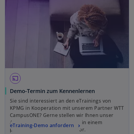
r
k
a
r
t
e
g
e
ö
ff
n
cast
e
t
Demo-Termin zum Kennenlernen
Sie sind interessiert an den eTrainings von
KPMG in Kooperation mit unserem Partner WTT
CampusONE? Gerne stellen wir Ihnen unser
Angebot und Trainingsinhalte in einem
eTraining-Demo anfordern
persönlichen Demo-Termin vor.