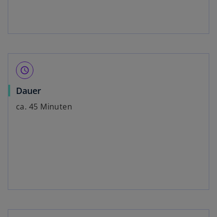
query_builder
Dauer
ca. 45 Minuten