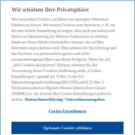
Zurück zur Inhaltsseite
Wir schätzen Ihre Privatsphäre
menu
search
Wir verwenden Cookies, um Ihnen ein optimales Webseiten-
Erlebnis zu bieten. Wir nutzen Cookies zum Speichern, z. B. um
Verrechnungspreise:
für eine sichere Anmeldung zu sorgen, aber auch um statistische
Daten zur Optimierung der Website-Funktionen zu erheben,
damit wir Ihnen Inhalte bereitstellen können, die auf Ihre
Basiswissen
Interessen zugeschnitten sind. Dies umfasst die Speicherung und
das Auslesen von personenbezogenen und nicht-
personenbezogenen Daten aus Ihrem Endgerät. Wenn Sie auf
Wie Gewinne verbundener Unternehmen
„Alle Cookies akzeptieren“ klicken, stimmen Sie der
angemessen verteilt werden
Verwendung dieser Cookies (Auflistung siehe „Cookie-
Einstellungen“) gemäß Art. 6 Abs. 1a der EU-
Datenschutzgrundverordnung (DS-GVO) und § 25 Abs. 1
Telekommunikation-Digitale-Dienste-Datenschutz-Gesetz
KPMG
Dienstleistungen
Tax
(TDDDG) zu. Sie können Ihre Cookie-Einstellungen jederzeit
Virtuelles Lernen, das Spaß macht
ändern.
Datenschutzerklärung / Unternehmensangaben
Verrechnungspreise: Basiswissen
Cookie-Einstellungen
Steuerlich verbundene Unternehmen müssen bei
der Gestaltung ihrer Geschäftsbeziehungen den
Optionale Cookies ablehnen