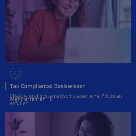
cast
Tax Compliance: Basiswissen
Effektiv und systematisch steuerliche Pflichten
Mehr erfahren
erfüllen