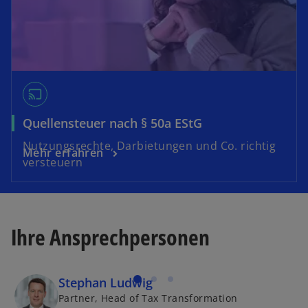
cast
Quellensteuer nach § 50a EStG
Nutzungsrechte, Darbietungen und Co. richtig
Mehr erfahren
versteuern
Ihre Ansprechpersonen
Stephan Ludwig
Partner, Head of Tax Transformation