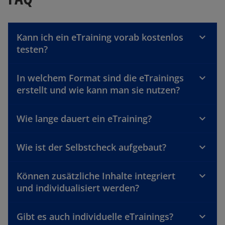
Kann ich ein eTraining vorab kostenlos
testen?
In welchem Format sind die eTrainings
erstellt und wie kann man sie nutzen?
w
Wie lange dauert ein eTraining?
ir
d
i
Wie ist der Selbstcheck aufgebaut?
n
e
Können zusätzliche Inhalte integriert
i
und individualisiert werden?
n
e
r
Gibt es auch individuelle eTrainings?