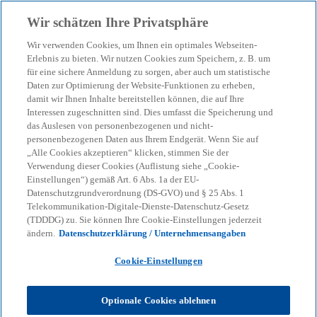
Zurück zur Inhaltsseite
Wir schätzen Ihre Privatsphäre
menu
search
Wir verwenden Cookies, um Ihnen ein optimales Webseiten-
Erlebnis zu bieten. Wir nutzen Cookies zum Speichern, z. B. um
Lohnsteuer: Basiswissen
für eine sichere Anmeldung zu sorgen, aber auch um statistische
Daten zur Optimierung der Website-Funktionen zu erheben,
damit wir Ihnen Inhalte bereitstellen können, die auf Ihre
Interessen zugeschnitten sind. Dies umfasst die Speicherung und
Lohnsteuerprozesse verstehen und anwenden
das Auslesen von personenbezogenen und nicht-
können
personenbezogenen Daten aus Ihrem Endgerät. Wenn Sie auf
„Alle Cookies akzeptieren“ klicken, stimmen Sie der
Verwendung dieser Cookies (Auflistung siehe „Cookie-
Einstellungen“) gemäß Art. 6 Abs. 1a der EU-
KPMG
Dienstleistungen
Tax
Datenschutzgrundverordnung (DS-GVO) und § 25 Abs. 1
Virtuelles Lernen, das Spaß macht
Lohnsteuer: Basiswissen
Telekommunikation-Digitale-Dienste-Datenschutz-Gesetz
(TDDDG) zu. Sie können Ihre Cookie-Einstellungen jederzeit
Wann genau fällt Lohnsteuer an? Und warum zahlt
ändern.
Datenschutzerklärung / Unternehmensangaben
sie eigentlich der Arbeitgeber? Das Training erklärt,
Cookie-Einstellungen
was die Lohnsteuer ist, wie sie erfasst wird und
welche Konsequenzen bei Fehlern drohen können.
Optionale Cookies ablehnen
Das Training vermittelt das erforderliche