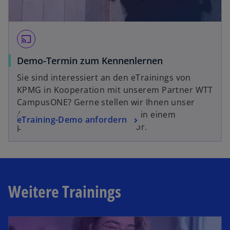
ö
ff
n
cast
e
t
Demo-Termin zum Kennenlernen
Sie sind interessiert an den eTrainings von
KPMG in Kooperation mit unserem Partner WTT
CampusONE? Gerne stellen wir Ihnen unser
Angebot und Trainingsinhalte in einem
eTraining-Demo anfordern
persönlichen Demo-Termin vor.
Weitere Trainings