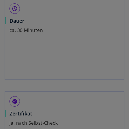
query_builder
Dauer
ca. 30 Minuten
verified
Zertifikat
ja, nach Selbst-Check