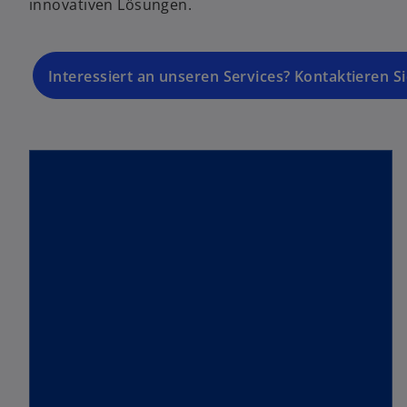
innovativen Lösungen.
Planung & Modellierung
Interessiert an unseren Services? Kontaktieren S
Mehr erfahren
account_tree
Prozessoptimierung