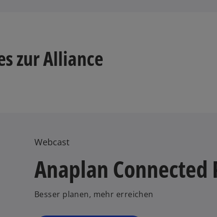
w
ir
s zur Alliance
d
i
n
e
i
n
e
r
Webcast
n
e
Anaplan Connected 
u
e
n
Besser planen, mehr erreichen
R
e