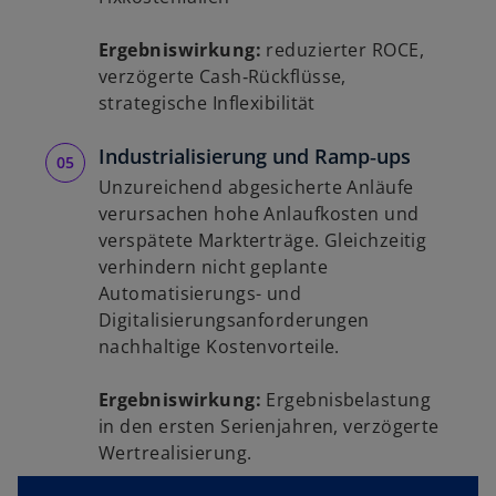
Ergebniswirkung:
reduzierter ROCE,
verzögerte Cash‑Rückflüsse,
strategische Inflexibilität
Industrialisierung und Ramp‑ups
Unzureichend abgesicherte Anläufe
verursachen hohe Anlaufkosten und
verspätete Markterträge. Gleichzeitig
w
verhindern nicht geplante
ir
Automatisierungs- und
d
Digitalisierungsanforderungen
i
nachhaltige Kostenvorteile.
n
e
Ergebniswirkung:
Ergebnisbelastung
i
in den ersten Serienjahren, verzögerte
n
Wertrealisierung.
e