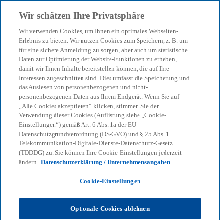
Zurück zur Inhaltsseite
Wir schätzen Ihre Privatsphäre
menu
search
Wir verwenden Cookies, um Ihnen ein optimales Webseiten-
Erlebnis zu bieten. Wir nutzen Cookies zum Speichern, z. B. um
Manufacturing
für eine sichere Anmeldung zu sorgen, aber auch um statistische
Daten zur Optimierung der Website-Funktionen zu erheben,
damit wir Ihnen Inhalte bereitstellen können, die auf Ihre
Optimisation
Interessen zugeschnitten sind. Dies umfasst die Speicherung und
das Auslesen von personenbezogenen und nicht-
personenbezogenen Daten aus Ihrem Endgerät. Wenn Sie auf
Performance in der Fertigung schaffen, die im
„Alle Cookies akzeptieren“ klicken, stimmen Sie der
Ergebnis sichtbar wird: Kosten senken, Cash
Verwendung dieser Cookies (Auflistung siehe „Cookie-
Einstellungen“) gemäß Art. 6 Abs. 1a der EU-
freisetzen und Zukunftsfähigkeit bewerkstelligen
Datenschutzgrundverordnung (DS-GVO) und § 25 Abs. 1
Telekommunikation-Digitale-Dienste-Datenschutz-Gesetz
(TDDDG) zu. Sie können Ihre Cookie-Einstellungen jederzeit
KPMG
Dienstleistungen
Advisory
ändern.
Datenschutzerklärung / Unternehmensangaben
Performance & Strategy
Operational Performance
Manufacturing Optimisation
Cookie-Einstellungen
Optionale Cookies ablehnen