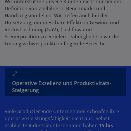
Wir unterstützen unsere Kunden nicht nur bei der
e
Definition von Zielbildern, Benchmarks und
ö
Handlungsmodellen. Wir helfen auch bei der
ff
Umsetzung, um messbare Effekte in Gewinn- und
n
Verlustrechnung (GuV), Cashflow und
e
Steuerposition zu erzielen. Dabei gliedern wir die
t
Lösungsschwerpunkte in folgende Bereiche:
Operative Exzellenz und Produktivitäts-
Steigerung
Viele produzierende Unternehmen schöpfen ihre
operative Leistungsfähigkeit nicht aus. Selbst
etablierte Industrieunternehmen haben
15 bis