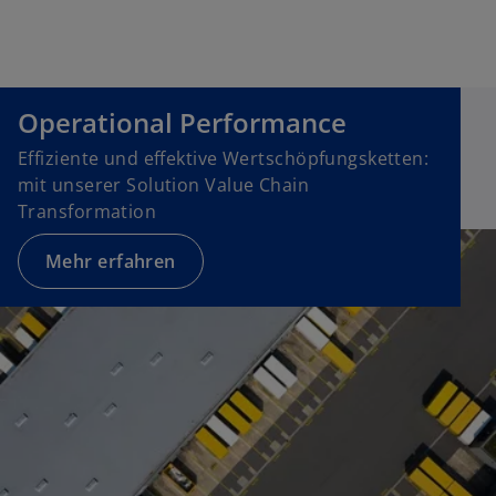
e
r
k
a
Operational Performance
r
t
Effiziente und effektive Wertschöpfungsketten:
e
mit unserer Solution Value Chain
g
Transformation
e
Mehr erfahren
ö
ff
n
e
t