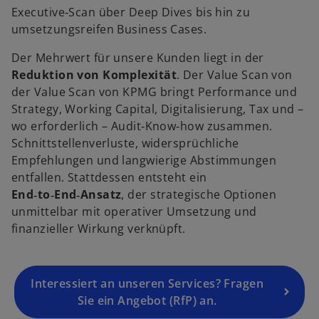
ir
Executive‑Scan über Deep Dives bis hin zu
d
umsetzungsreifen Business Cases.
i
Der Mehrwert für unsere Kunden liegt in der
n
Reduktion von Komplexität
. Der Value Scan von
e
der Value Scan von KPMG bringt Performance und
i
Strategy, Working Capital, Digitalisierung, Tax und –
n
wo erforderlich – Audit‑Know‑how zusammen.
e
Schnittstellenverluste, widersprüchliche
r
Empfehlungen und langwierige Abstimmungen
n
entfallen. Stattdessen entsteht ein
e
End‑to‑End‑Ansatz
, der strategische Optionen
u
unmittelbar mit operativer Umsetzung und
e
finanzieller Wirkung verknüpft.
n
R
e
g
Interessiert an unseren Services? Fragen
is
Sie ein Angebot (RfP) an.
t