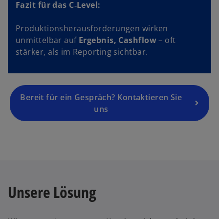
r
Fazit für das C‑Level:
n
e
Produktionsherausforderungen wirken
u
unmittelbar auf
Ergebnis, Cashflow
– oft
e
stärker, als im Reporting sichtbar.
n
R
e
g
Bereit für ein Gespräch? Kontaktieren Sie
is
uns
t
e
r
k
a
r
Unsere Lösung
t
e
g