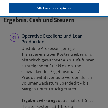
Typische Herausforderungen in ihrer
Alle Cookies akzeptieren
Produktion – und ihre Wirkung auf
Ergebnis, Cash und Steuern
Operative Exzellenz und Lean
Production
Unstabile Prozesse, geringe
Transparenz über Kostentreiber und
historisch gewachsene Abläufe führen
zu steigenden Stückkosten und
schwankender Ergebnisqualität.
Produktivitätsverluste werden durch
Volumenwachstum überdeckt – bis
Margen unter Druck geraten.
Ergebniswirkung:
dauerhaft erhöhte
Herstellkosten, EBIT‑Erosion,