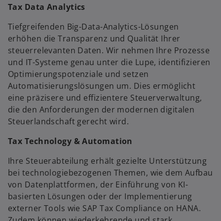
Tax Data Analytics
Tiefgreifenden Big-Data-Analytics-Lösungen
erhöhen die Transparenz und Qualität Ihrer
steuerrelevanten Daten. Wir nehmen Ihre Prozesse
und IT-Systeme genau unter die Lupe, identifizieren
Optimierungspotenziale und setzen
Automatisierungslösungen um. Dies ermöglicht
eine präzisere und effizientere Steuerverwaltung,
die den Anforderungen der modernen digitalen
w
Steuerlandschaft gerecht wird.
ir
d
Tax Technology & Automation
i
Ihre Steuerabteilung erhält gezielte Unterstützung
n
bei technologiebezogenen Themen, wie dem Aufbau
e
von Datenplattformen, der Einführung von KI-
i
basierten Lösungen oder der Implementierung
n
externer Tools wie SAP Tax Compliance on HANA.
e
Zudem können wiederkehrende und stark