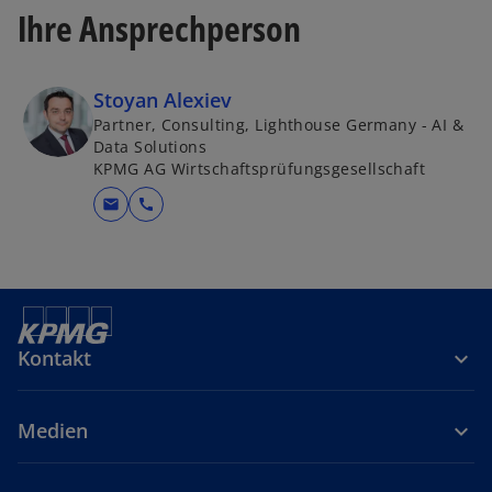
Ihre Ansprechperson
Stoyan Alexiev
Partner, Consulting, Lighthouse Germany - AI &
Data Solutions
KPMG AG Wirtschaftsprüfungsgesellschaft
mail
call
Kontakt
Medien