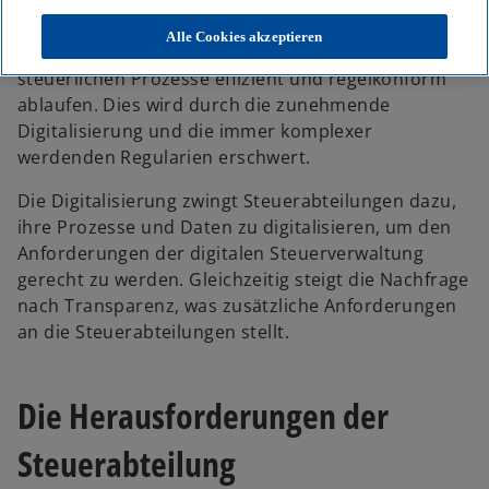
Prozessen erfordert von Unternehmen ein hohes
Maß an Aufmerksamkeit und Anpassungsfähigkeit.
Alle Cookies akzeptieren
Kunden müssen sicherstellen, dass ihre
steuerlichen Prozesse effizient und regelkonform
ablaufen. Dies wird durch die zunehmende
Digitalisierung und die immer komplexer
werdenden Regularien erschwert.
Die Digitalisierung zwingt Steuerabteilungen dazu,
ihre Prozesse und Daten zu digitalisieren, um den
Anforderungen der digitalen Steuerverwaltung
gerecht zu werden. Gleichzeitig steigt die Nachfrage
nach Transparenz, was zusätzliche Anforderungen
an die Steuerabteilungen stellt.
Die Herausforderungen der
Steuerabteilung