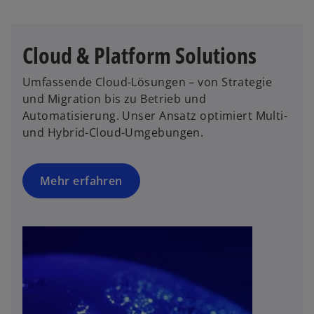
e
ö
ff
Cloud & Platform Solutions
n
e
Umfassende Cloud-Lösungen – von Strategie
t
und Migration bis zu Betrieb und
Automatisierung. Unser Ansatz optimiert Multi-
und Hybrid-Cloud-Umgebungen.
Mehr erfahren