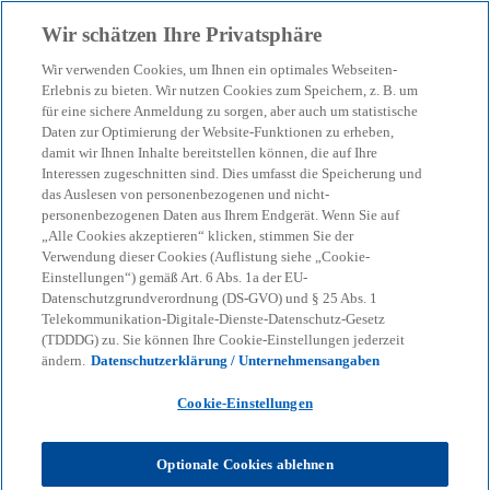
Zurück zur Inhaltsseite
Wir schätzen Ihre Privatsphäre
menu
search
Wir verwenden Cookies, um Ihnen ein optimales Webseiten-
Erlebnis zu bieten. Wir nutzen Cookies zum Speichern, z. B. um
Tax Analytics &
für eine sichere Anmeldung zu sorgen, aber auch um statistische
Daten zur Optimierung der Website-Funktionen zu erheben,
damit wir Ihnen Inhalte bereitstellen können, die auf Ihre
Automation
Interessen zugeschnitten sind. Dies umfasst die Speicherung und
das Auslesen von personenbezogenen und nicht-
personenbezogenen Daten aus Ihrem Endgerät. Wenn Sie auf
Frühe Identifikation und Vermeidung von
„Alle Cookies akzeptieren“ klicken, stimmen Sie der
Steuerrisiken reduziert Aufwand und Kosten trotz
Verwendung dieser Cookies (Auflistung siehe „Cookie-
Einstellungen“) gemäß Art. 6 Abs. 1a der EU-
komplexer Prozesse und großer Datenmengen.
Datenschutzgrundverordnung (DS-GVO) und § 25 Abs. 1
Telekommunikation-Digitale-Dienste-Datenschutz-Gesetz
(TDDDG) zu. Sie können Ihre Cookie-Einstellungen jederzeit
KPMG
Dienstleistungen
Advisory
Consulting
ändern.
Datenschutzerklärung / Unternehmensangaben
Lighthouse Germany
Technology-based Assets
Tax Analytics & Automation
Cookie-Einstellungen
Die Minimierung von Risiken in steuerrelevanten
Optionale Cookies ablehnen