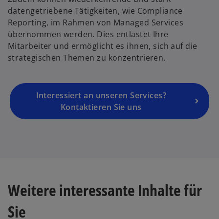
r
datengetriebene Tätigkeiten, wie Compliance
n
Reporting, im Rahmen von Managed Services
e
übernommen werden. Dies entlastet Ihre
u
Mitarbeiter und ermöglicht es ihnen, sich auf die
e
strategischen Themen zu konzentrieren.
n
R
e
g
Interessiert an unseren Services?
is
Kontaktieren Sie uns
t
e
r
k
a
r
Weitere interessante Inhalte für
t
e
Sie
g