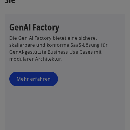
g
i
e
n
ö
e
ff
r
GenAI Factory
n
n
e
e
Die Gen AI Factory bietet eine sichere,
t
u
skalierbare und konforme SaaS-Lösung für
e
GenAI-gestützte Business Use Cases mit
n
modularer Architektur.
R
e
g
Mehr erfahren
is
t
e
r
k
a
r