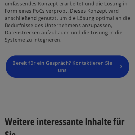
umfassendes Konzept erarbeitet und die Lösung in
r
Form eines PoCs verprobt. Dieses Konzept wird
n
anschließend genutzt, um die Lösung optimal an die
e
Bedürfnisse des Unternehmens anzupassen,
u
Datenstrecken aufzubauen und die Lösung in die
e
Systeme zu integrieren.
n
R
e
g
Bereit für ein Gespräch? Kontaktieren Sie
is
uns
t
e
r
w
k
ir
a
d
r
i
Weitere interessante Inhalte für
t
n
e
e
Sie