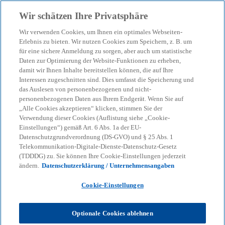
Zurück zur Inhaltsseite
Wir schätzen Ihre Privatsphäre
menu
search
Wir verwenden Cookies, um Ihnen ein optimales Webseiten-
Erlebnis zu bieten. Wir nutzen Cookies zum Speichern, z. B. um
Intelligent Forecasting
für eine sichere Anmeldung zu sorgen, aber auch um statistische
Daten zur Optimierung der Website-Funktionen zu erheben,
damit wir Ihnen Inhalte bereitstellen können, die auf Ihre
Interessen zugeschnitten sind. Dies umfasst die Speicherung und
Optimierte Planung durch eine automatisierte
das Auslesen von personenbezogenen und nicht-
Berechnung von Vorhersagen unternehmerischer
personenbezogenen Daten aus Ihrem Endgerät. Wenn Sie auf
Planungsgrößen.
„Alle Cookies akzeptieren“ klicken, stimmen Sie der
Verwendung dieser Cookies (Auflistung siehe „Cookie-
Einstellungen“) gemäß Art. 6 Abs. 1a der EU-
Datenschutzgrundverordnung (DS-GVO) und § 25 Abs. 1
KPMG
Dienstleistungen
Advisory
Consulting
Telekommunikation-Digitale-Dienste-Datenschutz-Gesetz
Lighthouse Germany
Technology-based Assets
(TDDDG) zu. Sie können Ihre Cookie-Einstellungen jederzeit
Intelligent Forecasting
ändern.
Datenschutzerklärung / Unternehmensangaben
Cookie-Einstellungen
Volatile Märkte und kurzfristige Veränderungen im
Umfeld verlangen von Unternehmen, ihre
Planungsprozesse flexibler und reaktionsschneller
Optionale Cookies ablehnen