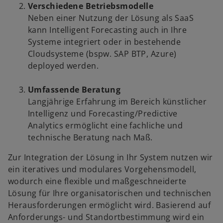
Verschiedene Betriebsmodelle
Neben einer Nutzung der Lösung als SaaS
kann Intelligent Forecasting auch in Ihre
Systeme integriert oder in bestehende
Cloudsysteme (bspw. SAP BTP, Azure)
deployed werden.
Umfassende Beratung
Langjährige Erfahrung im Bereich künstlicher
Intelligenz und Forecasting/Predictive
w
Analytics ermöglicht eine fachliche und
ir
technische Beratung nach Maß.
d
Zur Integration der Lösung in Ihr System nutzen wir
i
ein iteratives und modulares Vorgehensmodell,
n
wodurch eine flexible und maßgeschneiderte
e
Lösung für Ihre organisatorischen und technischen
i
Herausforderungen ermöglicht wird. Basierend auf
n
Anforderungs- und Standortbestimmung wird ein
e