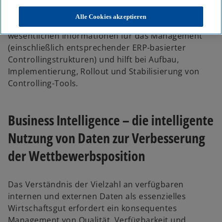
KPMG unterstützt Unternehmen durch
Verbesserungen bei der Planung, Budgetierung,
Alle Cookies akzeptieren
Prognose und der internen Reportings von
wesentlichen Informationen für das Management
(einschließlich entsprechender ERP-basierter
Controllingstrukturen) und hilft bei Aufbau,
Implementierung, Rollout und Stabilisierung von
w
Controlling-Tools.
ir
d
i
Business Intelligence – die intelligente
n
Nutzung von Daten zur Verbesserung
e
i
der Wettbewerbsposition
n
e
Das Verständnis der Vielzahl an verfügbaren
r
internen und externen Daten als essenzielles
n
Wirtschaftsgut erfordert ein konsequentes
e
Management von Qualität, Verfügbarkeit und