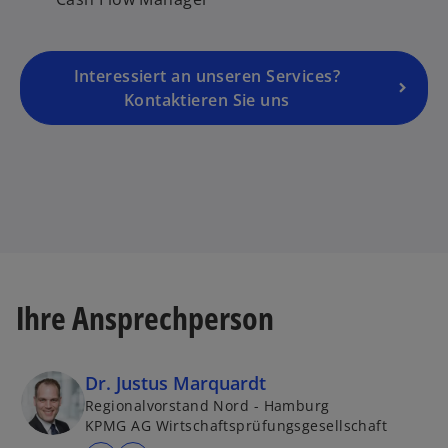
n
R
e
g
Interessiert an unseren Services?
is
Kontaktieren Sie uns
t
e
r
k
a
r
t
e
Ihre Ansprechperson
g
e
ö
Dr. Justus Marquardt
ff
Regionalvorstand Nord - Hamburg
n
KPMG AG Wirtschaftsprüfungsgesellschaft
e