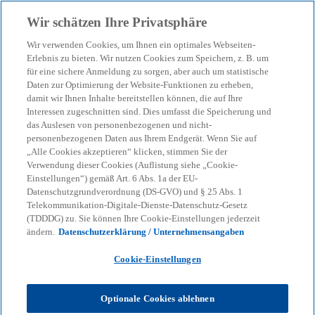
Zurück zur Inhaltsseite
Wir schätzen Ihre Privatsphäre
menu
search
Wir verwenden Cookies, um Ihnen ein optimales Webseiten-
Erlebnis zu bieten. Wir nutzen Cookies zum Speichern, z. B. um
Controlling & Enterprise
für eine sichere Anmeldung zu sorgen, aber auch um statistische
Daten zur Optimierung der Website-Funktionen zu erheben,
damit wir Ihnen Inhalte bereitstellen können, die auf Ihre
Performance Management
Interessen zugeschnitten sind. Dies umfasst die Speicherung und
das Auslesen von personenbezogenen und nicht-
(EPM)
personenbezogenen Daten aus Ihrem Endgerät. Wenn Sie auf
„Alle Cookies akzeptieren“ klicken, stimmen Sie der
Verwendung dieser Cookies (Auflistung siehe „Cookie-
Einstellungen“) gemäß Art. 6 Abs. 1a der EU-
Verbesserungen bei der Planung, Budgetierung,
Datenschutzgrundverordnung (DS-GVO) und § 25 Abs. 1
Prognose und der internen Reportings
Telekommunikation-Digitale-Dienste-Datenschutz-Gesetz
(TDDDG) zu. Sie können Ihre Cookie-Einstellungen jederzeit
ändern.
Datenschutzerklärung / Unternehmensangaben
KPMG
Dienstleistungen
Advisory
Consulting
Cookie-Einstellungen
Controlling & Business Intelligence
Controlling & Enterprise Performance
Optionale Cookies ablehnen