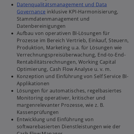
Datenqualitätsmanagement und Data
Governance
inklusive KPI-Harmonisierung,
Stammdatenmanagement und
Datenbereinigungen
Aufbau von operativen BI-Lösungen für
w
Prozesse im Bereich Vertrieb, Einkauf, Steuern,
ir
Produktion, Marketing u.a. für Lösungen wie
d
Verrechnungspreisüberwachung, End-to-End-
i
Rentabilitätsrechnungen, Working Capital
n
Optimierung, Cash Flow Analyse u. v. m.
e
Konzeption und Einführung von Self Service BI-
i
Applikationen
n
Lösungen für automatisches, regelbasiertes
e
Monitoring operativer, kritischer und
r
margenrelevanter Prozesse, wie z. B.
n
Kassenprüfungen
e
Entwicklung und Einführung von
u
softwarebasierten Dienstleistungen wie der
e
Cash Flow Manager