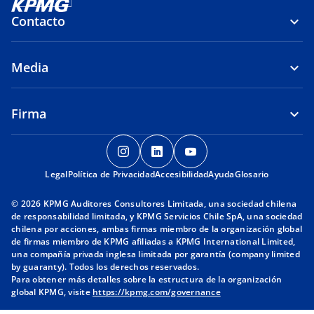
a
Contacto
Media
Firma
s
s
s
e
e
e
Legal
Política de Privacidad
a
Accesibilidad
a
a
Ayuda
Glosario
b
b
b
© 2026 KPMG Auditores Consultores Limitada, una sociedad chilena
r
r
r
de responsabilidad limitada, y KPMG Servicios Chile SpA, una sociedad
e
e
e
chilena por acciones, ambas firmas miembro de la organización global
de firmas miembro de KPMG afiliadas a KPMG International Limited,
e
e
e
una compañía privada inglesa limitada por garantía (company limited
n
n
n
by guaranty). Todos los derechos reservados.
u
u
u
Para obtener más detalles sobre la estructura de la organización
global KPMG, visite
https://kpmg.com/governance
n
n
n
a
a
a