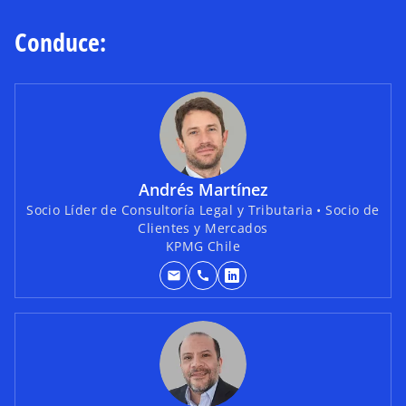
Conduce:
Andrés Martínez
Socio Líder de Consultoría Legal y Tributaria • Socio de
Clientes y Mercados
KPMG Chile
mail
call
s
e
a
b
r
e