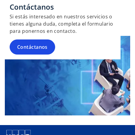
a
r
Contáctanos
ñ
e
Si estás interesado en nuestros servicios o
a
e
tienes alguna duda, completa el formulario
n
n
para ponernos en contacto.
u
u
e
n
v
Contáctanos
a
a
p
e
s
t
a
ñ
a
n
u
e
v