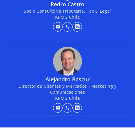
e
Pedro Castro
n
Socio Consultoría Tributaria, Tax & Legal
KPMG Chile
u
n
mail
call
s
a
e
p
a
e
b
s
r
t
e
a
e
ñ
Alejandro Bascur
n
a
Director de Clientes y Mercados • Marketing y
u
n
Comunicaciones
n
u
KPMG Chile
a
e
mail
call
p
s
v
e
e
a
s
a
t
b