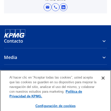
mail
call
s
e
a
b
r
e
Contacto
e
n
Media
u
n
a
Firma
p
Al hacer clic en “Aceptar todas las cookies”, usted acepta
e
que las cookies se guarden en su dispositivo para mejorar la
s
s
s
s
navegación del sitio, analizar el uso del mismo, y colaborar
e
e
e
con nuestros estudios para marketing.
Política de
t
Legal
Política de Privacidad
a
Accesibilidad
a
a
Ayuda
Glosario
Privacidad de KPMG.
a
b
b
b
ñ
© 2026 KPMG Auditores Consultores Limitada, una sociedad chilena
Configuración de cookies
r
r
r
de responsabilidad limitada, y KPMG Servicios Chile SpA, una sociedad
a