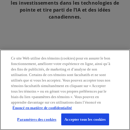
les investissements dans les technologies de
pointe et tire parti de l’IA et des idées
canadiennes.
Ce site Web utilise des témoins (cookies) pour en assurer le bon
Pour la suite : prochaines étapes
fonctionnement, améliorer votre expérience en ligne, ainsi qu’à
des fins de publicités, de marketing et d’analyse de son
de votre stratégie d’entreprise
utilisation. Certains de ces témoins sont facultatifs et ne sont
utilisés que si vous les acceptez. Vous pouvez accepter tous nos
témoins facultatifs simultanément en cliquant sur « Accepter
tous les témoins » ou en gérant vos propres préférences par le
Alors que les entreprises planifient les prochaines
biais du lien «paramètres des témoins ». Vous pouvez en
étapes à la suite des annonces du budget de 2025,
apprendre davantage sur ces utilisations dans l’énoncé en
les dirigeants devraient envisager d’harmoniser
Énoncé en matière de confidentialité
leurs plans avec les nouveaux encouragements
Paramètres des cookies
Accepter tous les cookies
fiscaux, les priorités en matière de transformation
numérique et les possibilités de financement pour