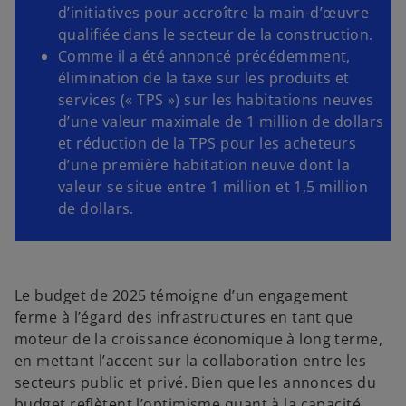
d’initiatives pour accroître la main-d’œuvre
qualifiée dans le secteur de la construction.
Comme il a été annoncé précédemment,
élimination de la taxe sur les produits et
services (« TPS ») sur les habitations neuves
d’une valeur maximale de 1 million de dollars
et réduction de la TPS pour les acheteurs
d’une première habitation neuve dont la
valeur se situe entre 1 million et 1,5 million
de dollars.
Le budget de 2025 témoigne d’un engagement
ferme à l’égard des infrastructures en tant que
moteur de la croissance économique à long terme,
en mettant l’accent sur la collaboration entre les
secteurs public et privé. Bien que les annonces du
budget reflètent l’optimisme quant à la capacité