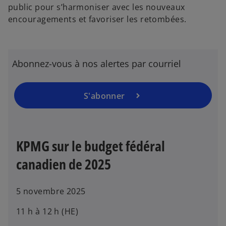
r
public pour s’harmoniser avec les nouveaux
e
encouragements et favoriser les retombées.
d
a
n
Abonnez-vous à nos alertes par courriel
s
u
n
S'abonner
s
n
’
o
o
u
u
v
KPMG sur le budget fédéral
v
e
r
canadien de 2025
l
e
o
d
n
5 novembre 2025
a
g
n
l
11 h à 12 h (HE)
s
e