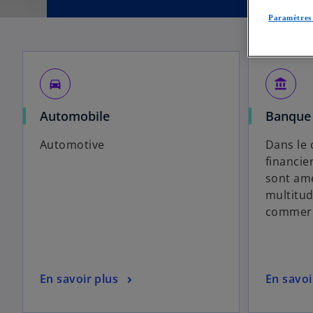
Paramètres 
directions_car
account_balance
Automobile
Banque
Automotive
Dans le 
financie
sont am
multitud
commerc
En savoir plus
En savoi