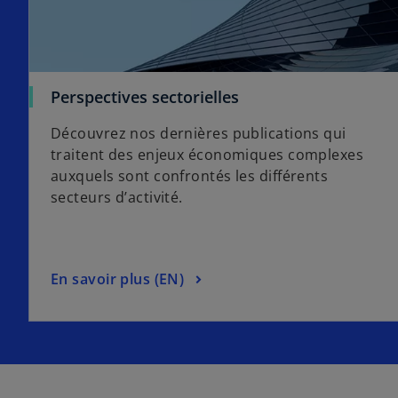
s
Perspectives sectorielles
’
Découvrez nos dernières publications qui
o
traitent des enjeux économiques complexes
u
auxquels sont confrontés les différents
v
secteurs d’activité.
r
e
d
a
s
En savoir plus (EN)
n
’
s
o
u
u
n
v
n
r
o