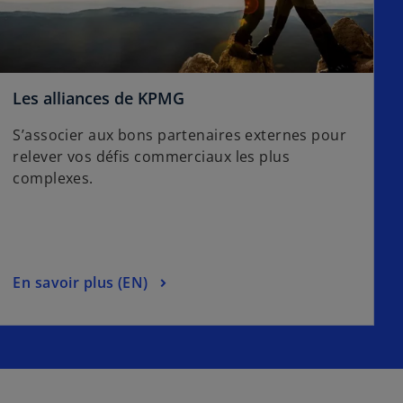
s
Les alliances de KPMG
’
S’associer aux bons partenaires externes pour
o
relever vos défis commerciaux les plus
u
complexes.
v
r
e
d
a
s
En savoir plus (EN)
n
’
s
o
u
u
n
v
n
r
o