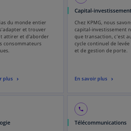
Capital-investissemen
ias du monde entier
Chez KPMG, nous savons
s'adapter et trouver
capital-investissement n
attirer et d’aborder
que transaction, c'est a
urs consommateurs
cycle continuel de levée
ues.
et de gestion de porte.
r plus
En savoir plus
local_phone
ogie
Télécommunications