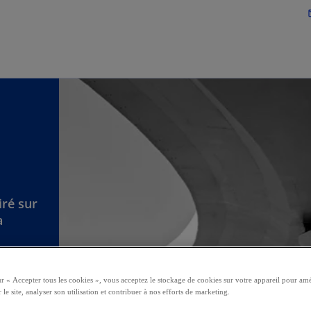
Accéder au contenu principa
mai
iré sur
a
ur « Accepter tous les cookies », vous acceptez le stockage de cookies sur votre appareil pour amé
 le site, analyser son utilisation et contribuer à nos efforts de marketing.