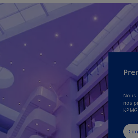
Pre
Nous s
nos p
KPMG
Con