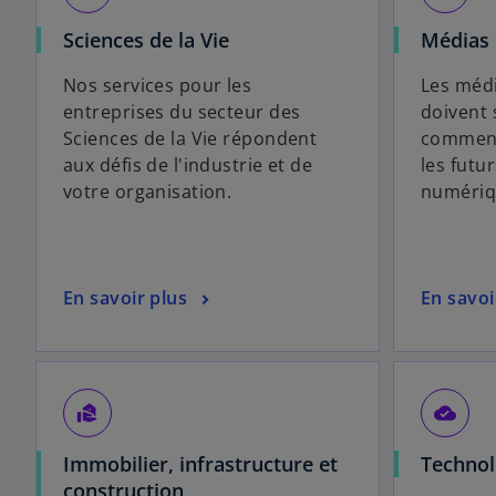
Sciences de la Vie
Médias
Nos services pour les
Les méd
entreprises du secteur des
doivent 
Sciences de la Vie répondent
comment 
aux défis de l'industrie et de
les fut
votre organisation.
numériq
En savoir plus
En savoi
real_estate_agent
cloud_done
Immobilier, infrastructure et
Technol
construction