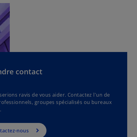
e
u
d
v
a
e
n
l
s
o
u
n
n
g
n
l
o
e
u
ndre contact
t
v
e
l
erions ravis de vous aider. Contactez l'un de
o
rofessionnels, groupes spécialisés ou bureaux
n
.
g
l
e
tactez-nous
t