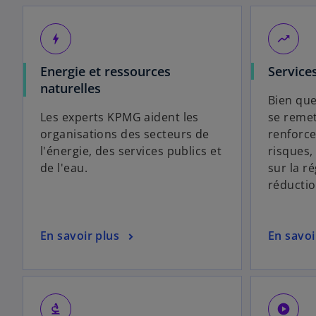
bolt
moving
Energie et ressources
Services
naturelles
Bien que
Les experts KPMG aident les
se remet
organisations des secteurs de
renforce
l'énergie, des services publics et
risques,
de l'eau.
sur la r
réductio
En savoir plus
En savoi
biotech
play_circle