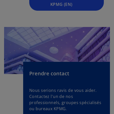
n
KPMG (EN)
o
u
v
e
l
o
n
g
l
e
t
Prendre contact
Nous serions ravis de vous aider.
Contactez l'un de nos
professionnels, groupes spécialisés
ou bureaux KPMG.