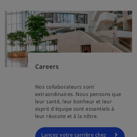
e
t
s
’
o
u
Careers
v
r
Nos collaborateurs sont
e
extraordinaires. Nous pensons que
d
leur santé, leur bonheur et leur
a
esprit d'équipe sont essentiels à
n
leur réussite et à la nôtre.
s
u
n
Lancez votre carrière chez