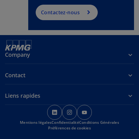
Contactez-nous
Company
Contact
Liens rapides
s
s
s
’
’
’
Mentions légales
Confidentialité
o
o
Conditions Générales
o
Préférences de cookies
u
u
u
v
v
v