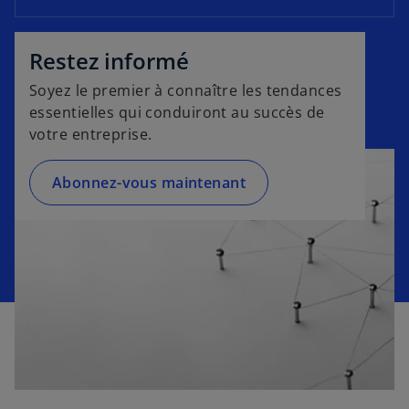
v
l
r
e
o
e
l
Restez informé
n
d
o
g
a
Soyez le premier à connaître les tendances
n
l
n
essentielles qui conduiront au succès de
g
e
s
votre entreprise.
l
t
u
e
n
Abonnez-vous maintenant
t
n
o
u
v
e
l
o
n
g
l