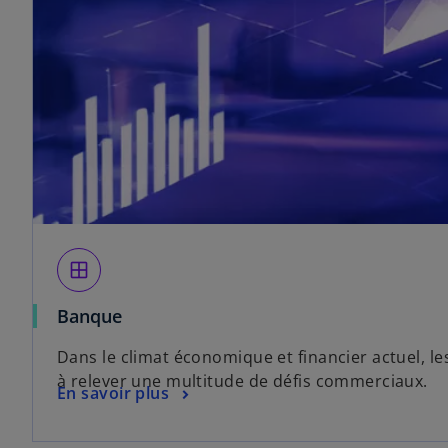
window
Banque
Dans le climat économique et financier actuel, 
à relever une multitude de défis commerciaux.
En savoir plus