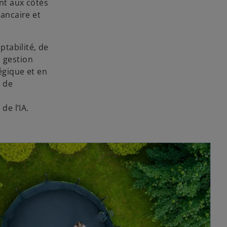
ent aux côtés
bancaire et
tabilité, de
a gestion
égique et en
t de
de l’IA.