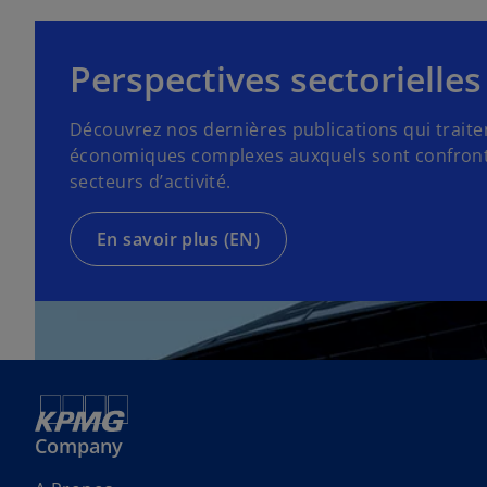
o
u
v
Perspectives sectorielles
r
e
Découvrez nos dernières publications qui traite
d
économiques complexes auxquels sont confronté
a
secteurs d’activité.
n
s
En savoir plus (EN)
u
n
n
o
u
v
e
l
Company
o
n