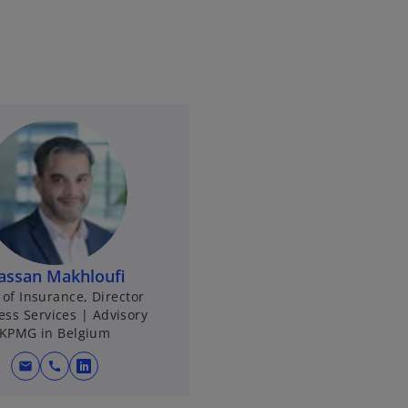
assan Makhloufi
of Insurance, Director
ess Services | Advisory
KPMG in Belgium
mail
call
s
’