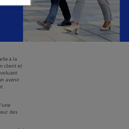
lle à la
 client et
évoluant
un avenir
nt
d’une
teur des