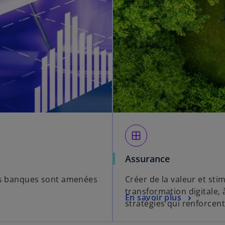
window
Assurance
les banques sont amenées
Créer de la valeur et sti
transformation digitale,
En savoir plus
stratégies qui renforcent