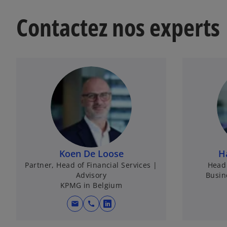
Contactez nos experts
Koen De Loose
H
Partner, Head of Financial Services |
Head 
Advisory
Busin
KPMG in Belgium
mail
call
s
’