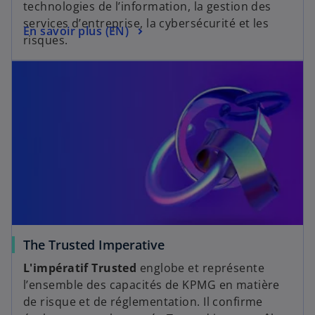
technologies de l’information, la gestion des
o
services d’entreprise, la cybersécurité et les
s
En savoir plus (EN)
n
risques.
’
g
s’ouvre dans un nouvel onglet
o
l
u
e
v
t
r
e
d
a
n
s
u
n
s
The Trusted Imperative
n
’
o
L'impératif Trusted
englobe et représente
o
u
l’ensemble des capacités de KPMG en matière
u
v
de risque et de réglementation. Il confirme
v