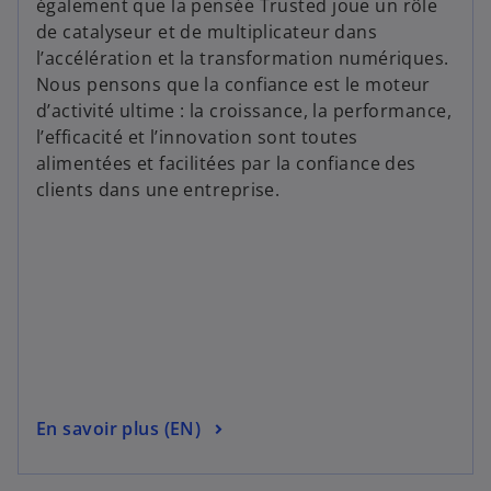
e
également que la pensée Trusted joue un rôle
r
l
de catalyseur et de multiplicateur dans
e
o
l’accélération et la transformation numériques.
d
n
Nous pensons que la confiance est le moteur
a
g
d’activité ultime : la croissance, la performance,
n
l
l’efficacité et l’innovation sont toutes
s
e
alimentées et facilitées par la confiance des
u
t
clients dans une entreprise.
n
n
o
u
v
e
s
l
’
o
o
n
u
s
En savoir plus (EN)
g
v
’
l
r
o