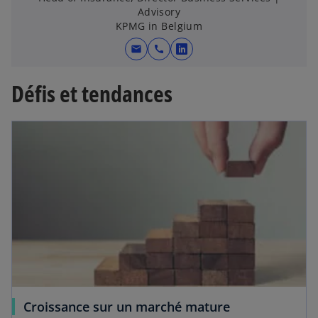
Advisory
KPMG in Belgium
mail
call
s
’
Défis et tendances
o
u
v
r
e
d
a
n
s
u
n
n
o
Croissance sur un marché mature
u