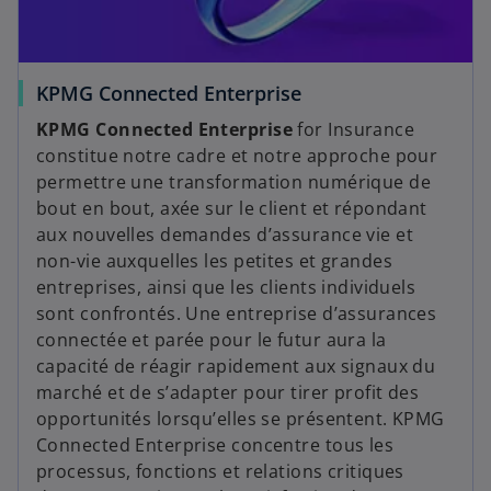
s
KPMG Connected Enterprise
’
KPMG Connected Enterprise
for Insurance
o
constitue notre cadre et notre approche pour
u
permettre une transformation numérique de
v
bout en bout, axée sur le client et répondant
r
aux nouvelles demandes d’assurance vie et
e
non-vie auxquelles les petites et grandes
d
entreprises, ainsi que les clients individuels
a
sont confrontés. Une entreprise d’assurances
n
connectée et parée pour le futur aura la
s
capacité de réagir rapidement aux signaux du
u
marché et de s’adapter pour tirer profit des
n
opportunités lorsqu’elles se présentent. KPMG
n
Connected Enterprise concentre tous les
o
processus, fonctions et relations critiques
u