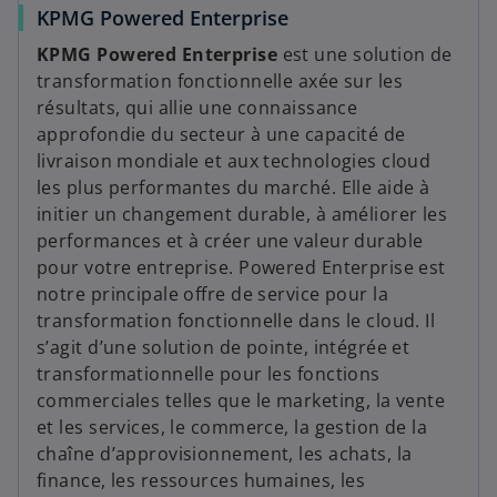
s
KPMG Powered Enterprise
n
’
o
KPMG Powered Enterprise
est une solution de
o
u
transformation fonctionnelle axée sur les
u
v
résultats, qui allie une connaissance
v
e
approfondie du secteur à une capacité de
r
l
livraison mondiale et aux technologies cloud
e
o
les plus performantes du marché. Elle aide à
d
n
initier un changement durable, à améliorer les
a
g
performances et à créer une valeur durable
n
l
pour votre entreprise. Powered Enterprise est
s
e
notre principale offre de service pour la
u
t
transformation fonctionnelle dans le cloud. Il
n
s’agit d’une solution de pointe, intégrée et
n
transformationnelle pour les fonctions
o
commerciales telles que le marketing, la vente
u
et les services, le commerce, la gestion de la
v
chaîne d’approvisionnement, les achats, la
e
finance, les ressources humaines, les
l