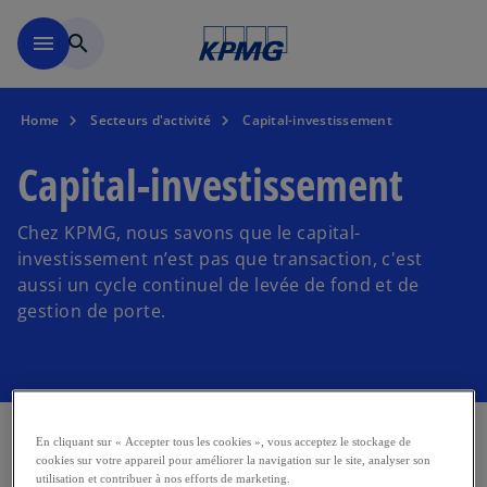
Accéder au contenu principa
menu
search
Home
Secteurs d'activité
Capital-investissement
Capital-investissement
Chez KPMG, nous savons que le capital-
investissement n’est pas que transaction, c'est
aussi un cycle continuel de levée de fond et de
gestion de porte.
En cliquant sur « Accepter tous les cookies », vous acceptez le stockage de
Le secteur mondial du capital-investissement fait
cookies sur votre appareil pour améliorer la navigation sur le site, analyser son
utilisation et contribuer à nos efforts de marketing.
constamment face à de nouvelles demandes et de