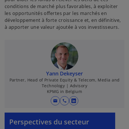
conditions de marché plus favorables, à exploiter
les opportunités offertes par les marchés en
développement à forte croissance et, en définitive,
à apporter une valeur ajoutée à vos investisseurs.
Yann Dekeyser
s
Partner, Head of Private Equity & Telecom, Media and
’
Technology | Advisory
o
KPMG in Belgium
u
v
mail
call
s
r
’
e
o
Perspectives du secteur
d
u
a