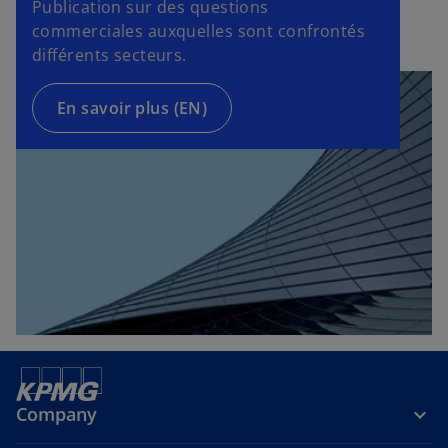
Publication sur des questions
v
n
commerciales auxquelles sont confrontés
r
s
différents secteurs.
e
u
d
n
a
En savoir plus (EN)
n
n
o
s
u
u
v
n
e
n
l
o
o
u
n
v
g
e
l
l
e
o
t
n
Company
g
l