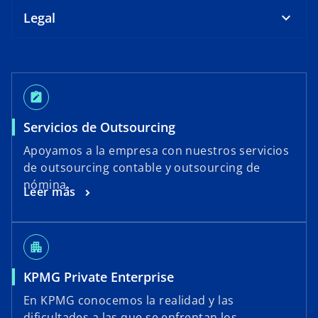
Legal
note_alt
Servicios de Outsourcing
Apoyamos a la empresa con nuestros servicios
de outsourcing contable y outsourcing de
nómina.
Leer más
apartment
KPMG Private Enterprise
En KPMG conocemos la realidad y las
dificultades a las que se enfrentan los