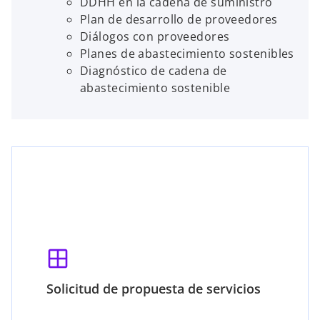
DDHH en la cadena de suministro
Plan de desarrollo de proveedores
Diálogos con proveedores
Planes de abastecimiento sostenibles
Diagnóstico de cadena de
abastecimiento sostenible
window
Solicitud de propuesta de servicios