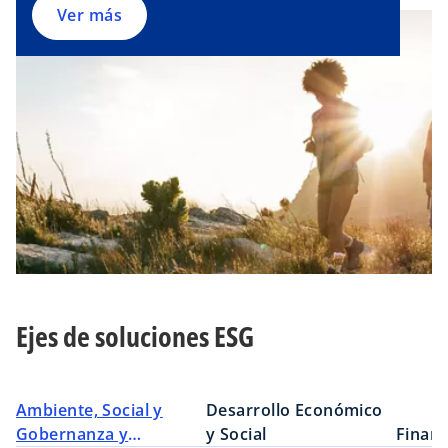
Ver más
Ejes de soluciones ESG
Ambiente, Social y
Desarrollo Económico
Gobernanza y
y Social
Finanz