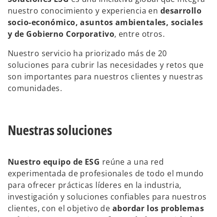
p
p
p
e
e
e
nuestro conocimiento y experiencia en
desarrollo
s
s
s
t
t
t
socio-económico, asuntos ambientales, sociales
a
a
a
ñ
ñ
ñ
y de Gobierno Corporativo
, entre otros.
a
a
a
n
n
n
u
u
u
Nuestro servicio ha priorizado más de 20
e
e
e
v
v
v
soluciones para cubrir las necesidades y retos que
a
a
a
son importantes para nuestros clientes y nuestras
comunidades.
Nuestras soluciones
Nuestro equipo de ESG
reúne a una red
experimentada de profesionales de todo el mundo
para ofrecer prácticas líderes en la industria,
investigación y soluciones confiables para nuestros
clientes, con el objetivo de
abordar los problemas