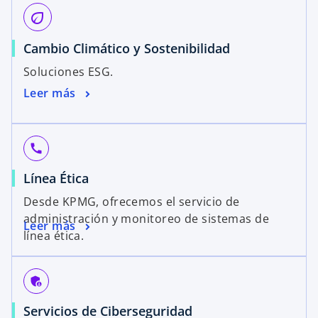
eco
Cambio Climático y Sostenibilidad
Soluciones ESG.
Leer más
call
Línea Ética
Desde KPMG, ofrecemos el servicio de
administración y monitoreo de sistemas de
Leer más
línea ética.
admin_panel_settings
Servicios de Ciberseguridad