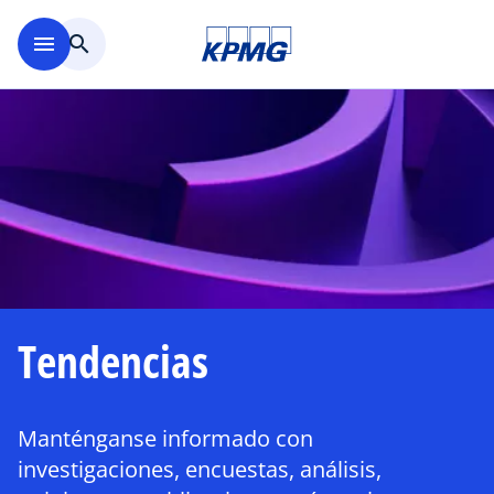
Saltar al contenido principal
menu
search
Tendencias
Manténganse informado con
investigaciones, encuestas, análisis,