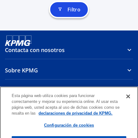
Filtro
filter_alt
Contacta con nosotros
Sobre KPMG
Carrera
Esta página web utiliza cookies para funcionar
correctamente y mejorar su experiencia online. Al usar esta
s
s
s
s
s
página web, usted acepta al uso de dichas cookies como se
e
e
e
e
e
resalta en las
declaraciones de privacidad de KPMG.
Aviso legal
Privacidad
a
a
Accesibilidad
a
Ayuda
a
Glosario
a
b
b
b
b
b
Configuración de cookies
© 2026 Ostos, Velázquez & Asociados, una sociedad venezolana y
r
r
r
r
r
firma miembro de la organización global de KPMG de firmas miembro