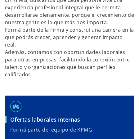
En KPMG, buscamos que cada persona viva una
p
p
experiencia profesional integral que le permita
e
e
s
s
desarrollarse plenamente, porque el crecimiento de
t
t
a
a
nuestra gente es lo que más nos importa.
ñ
ñ
a
a
Formá parte de la Firma y construí una carrera en la
n
n
u
u
que podrás crecer, aprender y generar impacto
e
e
v
v
real.
a
a
Además, contamos con oportunidades laborales
para otras empresas, facilitando la conexión entre
talento y organizaciones que buscan perfiles
calificados.
diversity_3
Ofertas laborales internas
Formá parte del equipo de KPMG