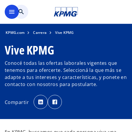
Saltar al contenido principal
menu
search
KPMG.com
Carrera
Vive KPMG
Vive KPMG
Conocé todas las ofertas laborales vigentes que
tenemos para ofercerte. Seleccioná la que más se
adapte a tus intereses y características, y ponete en
contacto con nosotros para postularte.
s
s
e
e
Compartir
a
a
b
b
r
r
e
e
e
e
n
n
u
u
n
n
a
a