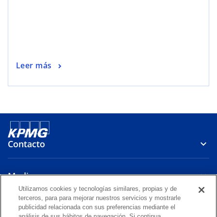
Leer más
Contacto
Media
Utilizamos cookies y tecnologías similares, propias y de
terceros, para para mejorar nuestros servicios y mostrarle
Company
publicidad relacionada con sus preferencias mediante el
análisis de sus hábitos de navegación. Si continua