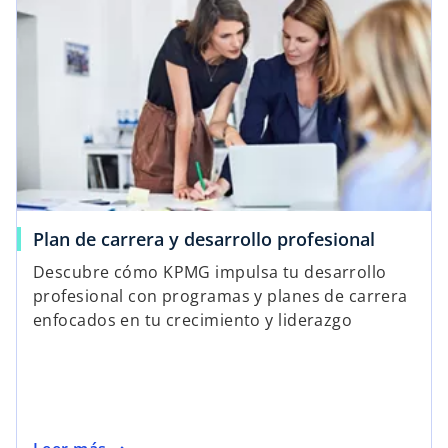
a
n
p
a
e
p
s
e
t
s
a
t
ñ
a
a
ñ
n
a
u
n
Plan de carrera y desarrollo profesional
e
u
Descubre cómo KPMG impulsa tu desarrollo
v
e
profesional con programas y planes de carrera
a
v
enfocados en tu crecimiento y liderazgo
a