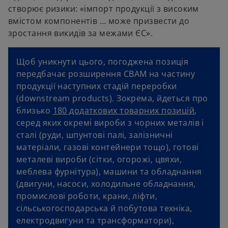
створює ризики: «імпорт продукції з високим
вмістом компонентів … може призвести до
зростання викидів за межами ЄС».
Щоб уникнути цього, погоджена позиція
передбачає розширення CBAM на частину
продукції наступних стадій переробки
(downstream products). Зокрема, йдеться про
близько
180 додаткових товарних позицій
,
серед яких окремі вироби з чорних металів і
сталі (руди, шпунтові палі, залізничні
матеріали, газові контейнери тощо), готові
металеві вироби (сітки, огорожі, цвяхи,
меблева фурнітура), машини та обладнання
(двигуни, насоси, холодильне обладнання,
промислові роботи, крани, ліфти,
сільськогосподарська й побутова техніка,
електродвигуни та трансформатори),