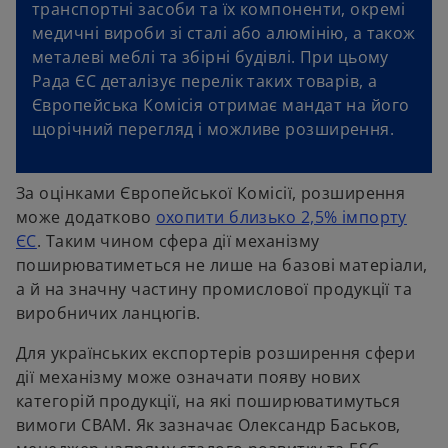
транспортні засоби та їх компоненти, окремі
медичні вироби зі сталі або алюмінію, а також
металеві меблі та збірні будівлі. При цьому
Рада ЄС деталізує перелік таких товарів, а
Європейська Комісія отримає мандат на його
щорічний перегляд і можливе розширення.
За оцінками Європейської Комісії, розширення
може додатково
охопити близько 2,5% імпорту
ЄС
. Таким чином сфера дії механізму
поширюватиметься не лише на базові матеріали,
а й на значну частину промислової продукції та
виробничих ланцюгів.
Для українських експортерів розширення сфери
дії механізму може означати появу нових
категорій продукції, на які поширюватимуться
вимоги CBAM. Як зазначає Олександр Баськов,