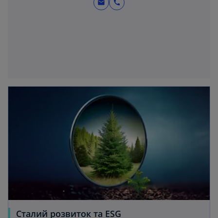
mail
call
Сталий розвиток та ESG