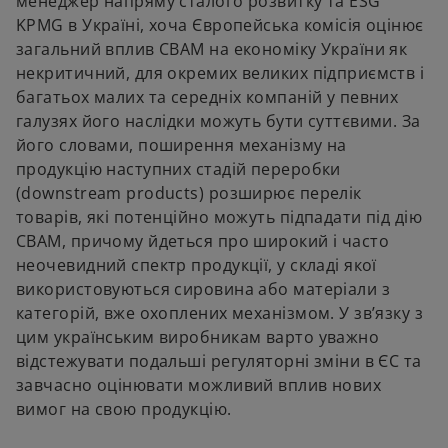
менеджер напряму сталого розвитку та ESG
KPMG в Україні, хоча Європейська комісія оцінює
загальний вплив CBAM на економіку України як
некритичний, для окремих великих підприємств і
багатьох малих та середніх компаній у певних
галузях його наслідки можуть бути суттєвими. За
його словами, поширення механізму на
продукцію наступних стадій переробки
(downstream products) розширює перелік
товарів, які потенційно можуть підпадати під дію
CBAM, причому йдеться про широкий і часто
неочевидний спектр продукції, у складі якої
використовуються сировина або матеріали з
категорій, вже охоплених механізмом. У зв’язку з
цим українським виробникам варто уважно
відстежувати подальші регуляторні зміни в ЄС та
завчасно оцінювати можливий вплив нових
вимог на свою продукцію.