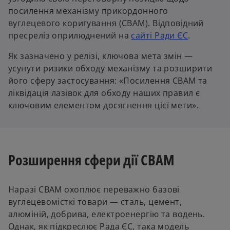
n
посилення механізму прикордонного
s
вуглецевого коригування (CBAM). Відповідний
i
o
пресреліз оприлюднений на
сайті Ради ЄС
.
n
p
a
Як зазначено у релізі, ключова мета змін —
e
n
усунути ризики обходу механізму та розширити
n
e
його сферу застосування: «Посилення CBAM та
s
w
ліквідація лазівок для обходу наших правил є
i
t
ключовим елементом досягнення цієї мети».
n
a
a
b
n
e
Розширення сфери дії CBAM
w
t
a
Наразі CBAM охоплює переважно базові
b
вуглецевомісткі товари — сталь, цемент,
алюміній, добрива, електроенергію та водень.
Однак, як підкреслює Рада ЄС, така модель