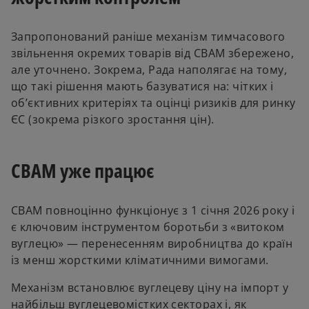
Запропонований раніше механізм тимчасового
звільнення окремих товарів від CBAM збережено,
але уточнено. Зокрема, Рада наполягає на тому,
що такі рішення мають базуватися на: чітких і
об’єктивних критеріях та оцінці ризиків для ринку
ЄС (зокрема різкого зростання цін).
CBAM уже працює
CBAM повноцінно функціонує з 1 січня 2026 року і
є ключовим інструментом боротьби з «витоком
вуглецю» — перенесенням виробництва до країн
із менш жорсткими кліматичними вимогами.
Механізм встановлює вуглецеву ціну на імпорт у
найбільш вуглецевомістких секторах і, як