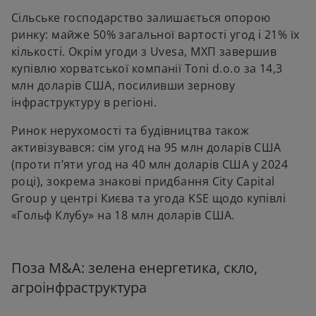
Сільське господарство залишається опорою
ринку: майже 50% загальної вартості угод і 21% їх
кількості. Окрім угоди з Uvesa, МХП завершив
купівлю хорватської компанії Toni d.o.o за 14,3
млн доларів США, посиливши зернову
інфраструктуру в регіоні.
Ринок нерухомості та будівництва також
активізувався: сім угод на 95 млн доларів США
(проти п’яти угод на 40 млн доларів США у 2024
році), зокрема знакові придбання City Capital
Group у центрі Києва та угода KSE щодо купівлі
«Гольф Клубу» на 18 млн доларів США.
Поза M&A: зелена енергетика, скло,
агроінфраструктура