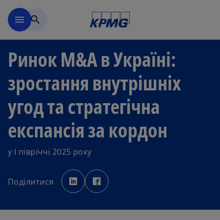
Перейти до основного вмі
menu
search
Ринок M&A в Україні:
зростання внутрішніх
угод та стратегічна
експансія за кордон
у І півріччі 2025 року
o
o
p
p
Поділитися
e
e
n
n
s
s
i
i
n
n
a
a
n
n