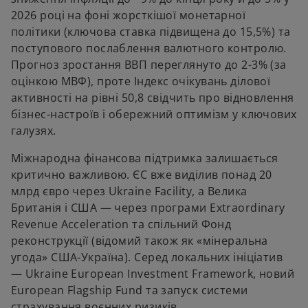
2026 році на фоні жорсткішої монетарної
політики (ключова ставка підвищена до 15,5%) та
поступового послаблення валютного контролю.
Прогноз зростання ВВП переглянуто до 2-3% (за
оцінкою МВФ), проте Індекс очікувань ділової
активності на рівні 50,8 свідчить про відновлення
бізнес-настроїв і обережний оптимізм у ключових
галузях.
Міжнародна фінансова підтримка залишається
критично важливою. ЄС вже виділив понад 20
млрд євро через Ukraine Facility, а Велика
Британія і США — через програми Extraordinary
Revenue Acceleration та спільний Фонд
реконструкції (відомий також як «мінеральна
угода» США-Україна). Серед локальних ініціатив
— Ukraine European Investment Framework, новий
European Flagship Fund та запуск системи
страхування воєнних ризиків.