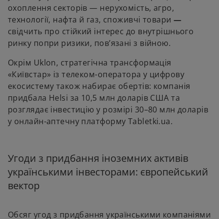
охоплення секторів — нерухомість, агро,
технології, нафта й газ, споживчі товари
—
свідчить про стійкий інтерес до внутрішнього
ринку попри ризики, пов’язані з війною.
Окрім Uklon, стратегічна трансформація
«Київстар» із телеком-оператора у цифрову
екосистему також набирає обертів: компанія
придбала Helsi за 10,5 млн доларів США та
розглядає інвестицію у розмірі 30–80 млн доларів
у онлайн-аптечну платформу Tabletki.ua.
Угоди з придбання іноземних активів
українськими інвесторами: європейський
вектор
Обсяг угод з придбання українськими компаніями