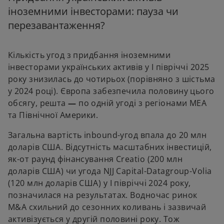
іноземними інвесторами: пауза чи
перезавантаження?
Кількість угод з придбання іноземними
інвесторами українських активів у І півріччі 2025
року знизилась до чотирьох (порівняно з шістьма
у 2024 році). Європа забезпечила половину цього
обсягу, решта
—
по одній угоді з регіонами MEA
та Північної Америки.
Загальна вартість inbound-угод впала до 20 млн
доларів США. Відсутність масштабних інвестицій,
як-от раунд фінансування Creatio (200 млн
доларів США) чи угода NJJ Capital-Datagroup-Volia
(120 млн доларів США) у І півріччі 2024 року,
позначилася на результатах. Водночас ринок
M&A схильний до сезонних коливань і зазвичай
активізується у другій половині року. Тож