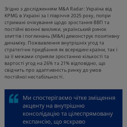
e
e
w
w
Згідно з дослідженням M&A Radar: Україна від
t
t
a
a
KPMG в Україні за І півріччя 2025 року, попри
b
b
стримані очікування щодо зростання ВВП та
постійні воєнні виклики, український ринок
злиттів і поглинань (M&A) демонструє позитивну
динаміку. Пожвавлення внутрішніх угод та
стратегічні придбання як всередині країни, так і
за її межами сприяли зростанню кількості та
вартості угод на 26% та 21% відповідно, що
свідчить про адаптивність ринку до умов
постійної нестабільності.
Ми спостерігаємо чітке зміщення
акценту на внутрішню
консолідацію та цілеспрямовану
експансію, що яскраво