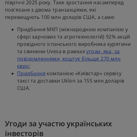
півріччі 2025 року. Таке зростання насамперед
пов'язане з двома транзакціями, які
перевищують 100 млн доларів США, а саме:
Придбання МХП (міжнародною компанією у
сфері харчових та агротехнологій) 92% акцій
провідного іспанського виробника курятини
та свинини Uvesa в рамках
угоди, яка, за
повідомленнями, коштує більше 270 млн
o
євро
;
p
o
Придбання
компанією «Київстар» сервісу
e
p
таксі та доставки Uklon за 155 млн доларів
n
e
США.
s
n
i
s
n
i
a
n
Угоди за участю українських
n
a
інвесторів
e
n