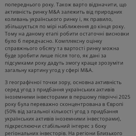
a
e
попереднього року. Також варто відзначити, що
n
w
активність ринку M&A залежить від природних
e
t
коливань українського ринку і, як правило,
w
a
збільшується по мірі наближення до кінця року.
t
b
Тому на даному етапі робити остаточні висновки
a
було б передчасно. Комплексну оцінку
b
справжнього обсягу та вартості ринку можна
буде зробити лише після того, як дані за
підсумками року дадуть змогу краще зрозуміти
загальну картину угод у сфері M&A.
З географічної точки зору, основна активність
серед угод з придбання українських активів
іноземними інвесторами в першому півріччі 2025
року була переважно сконцентрована в Європі
(50% від загальної кількості угод з придбання
українських активів іноземними інвесторами),
підкреслюючи стабільний інтерес з боку
регіональних інвесторів. На регіони Близького