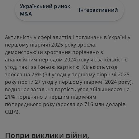
t
t
Український ринок
a
a
Інтерактивний звіт
Про
b
b
M&A
Активність у сфері злиттів і поглинань в Україні у
першому півріччі 2025 року зросла,
демонструючи зростання порівняно з
аналогічним періодом 2024 року як за кількістю
угод, так і за їхньою вартістю. Кількість угод
зросла на 26% (34 угоди у першому півріччі 2025
року проти 27 угод у першому півріччі 2024 року),
водночас загальна вартість угод збільшилася на
21% порівняно з першим півріччям
попереднього року (зросла до 716 млн доларів
США).
Попри виклики війни,