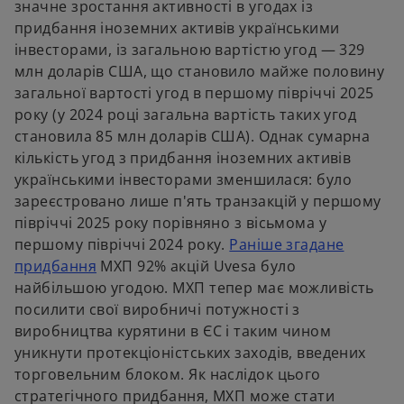
значне зростання активності в угодах із
w
придбання іноземних активів українськими
t
інвесторами, із загальною вартістю угод — 329
a
млн доларів США, що становило майже половину
b
загальної вартості угод в першому півріччі 2025
року (у 2024 році загальна вартість таких угод
становила 85 млн доларів США). Однак сумарна
кількість угод з придбання іноземних активів
українськими інвесторами зменшилася: було
зареєстровано лише п'ять транзакцій у першому
півріччі 2025 року порівняно з вісьмома у
першому півріччі 2024 року.
Раніше згадане
o
придбання
МХП 92% акцій Uvesa було
p
найбільшою угодою. МХП тепер має можливість
e
посилити свої виробничі потужності з
n
виробництва курятини в ЄС і таким чином
s
уникнути протекціоністських заходів, введених
i
торговельним блоком. Як наслідок цього
n
стратегічного придбання, МХП може стати