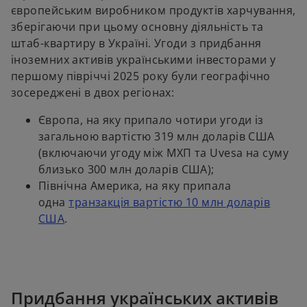
a
європейським виробником продуктів харчування,
n
зберігаючи при цьому основну діяльність та
e
штаб-квартиру в Україні. Угоди з придбання
w
іноземних активів українськими інвесторами у
t
першому півріччі 2025 року були географічно
a
зосереджені в двох регіонах:
b
Європа, на яку припало чотири угоди із
загальною вартістю 319 млн доларів США
(включаючи угоду між МХП та Uvesa на суму
близько 300 млн доларів США);
Північна Америка, на яку припала
одна
транзакція вартістю 10 млн доларів
o
США
.
p
e
n
s
Придбання українських активів
i