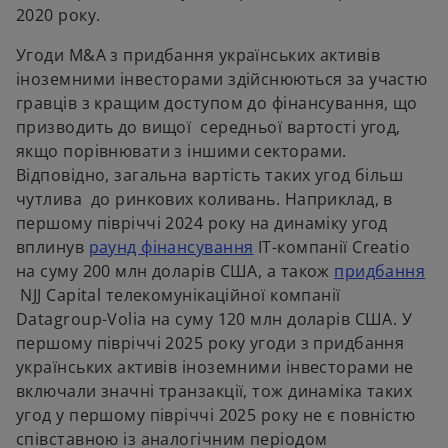
2020 року.
Угоди M&A з придбання українських активів
іноземними інвесторами здійснюються за участю
гравців з кращим доступом до фінансування, що
призводить до вищої середньої вартості угод,
якщо порівнювати з іншими секторами.
Відповідно, загальна вартість таких угод більш
чутлива до ринкових коливань. Наприклад, в
першому півріччі 2024 року на динаміку угод
o
вплинув
раунд фінансування
IT-компанії Creatio
p
на суму 200 млн доларів США, а також
придбання
o
e
NJJ Capital телекомунікаційної компанії
p
n
Datagroup-Volia на суму 120 млн доларів США. У
e
s
першому півріччі 2025 року угоди з придбання
n
i
українських активів іноземними інвесторами не
s
n
включали значні транзакції, тож динаміка таких
i
a
угод у першому півріччі 2025 року не є повністю
n
n
співставною із аналогічним періодом