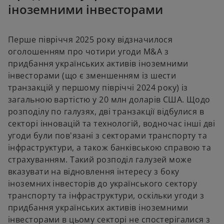
іноземними інвесторами
n
a
n
Перше півріччя 2025 року відзначилося
e
оголошенням про чотири угоди M&A з
w
придбання українських активів іноземними
t
інвесторами (що є зменшенням із шести
a
транзакцій у першому півріччі 2024 року) із
b
загальною вартістю у 20 млн доларів США. Щодо
розподілу по галузях, дві транзакції відбулися в
секторі інновацій та технологій, водночас інші дві
угоди були пов'язані з секторами транспорту та
інфраструктури, а також банківською справою та
страхуванням. Такий розподіл галузей може
вказувати на відновлення інтересу з боку
іноземних інвесторів до українського сектору
транспорту та інфраструктури, оскільки угоди з
придбання українських активів іноземними
інвесторами в цьому секторі не спостерігалися з