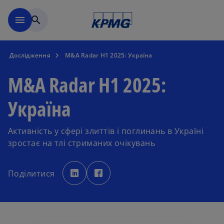
Перейти до основного вмі
menu
search
Дослідження
M&A Radar H1 2025: Україна
M&A Radar H1 2025:
Україна
Активність у сфері злиттів і поглинань в Україні
зростає на тлі стриманих очікувань
o
o
p
p
Поділитися
e
e
n
n
s
s
i
i
n
n
a
a
n
n
e
e
w
w