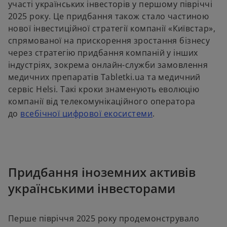
n
участі українських інвесторів у першому півріччі
s
2025 року. Це придбання також стало частиною
i
нової інвестиційної стратегії компанії «Київстар»,
n
спрямованої на прискорення зростання бізнесу
a
через стратегію придбання компаній у інших
n
індустріях, зокрема онлайн-служби замовлення
e
медичних препаратів Tabletki.ua та медичний
w
сервіс Helsi. Такі кроки знаменують еволюцію
t
компанії від телекомунікаційного оператора
a
o
до
всебічної цифрової екосистеми
.
b
p
e
n
s
Придбання іноземних активів
i
українськими інвесторами
n
a
n
Перше півріччя 2025 року продемонструвало
e