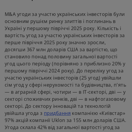
w
e
t
w
M&A угоди за участю українських інвесторів були
a
t
основним рушієм ринку злиттів і поглинань в
b
a
Україні у першому півріччі 2025 року. Кількість і
b
вартість угод за участю українських інвесторів за
перше півріччя 2025 року значно зросли,
досягши 367 млн доларів США за вартістю, що
становило понад половину загальної вартості
угод цього періоду (порівняно з приблизно 20% у
першому півріччі 2024 року). До переліку угод за
участю українських інвесторів (25 угод) увійшли
сім угод у сфері нерухомості та будівництва, п'ять
— в аграрній сфері, чотири — в ІТ-секторі, дві — у
секторі споживчих ринків, дві — в нафтогазовому
секторі. До сектору інновацій та технологій
o
увійшла угода з
придбання
компанією «Київстар»
p
97% акцій компанії Uklon за 155 млн доларів США.
e
Угода склала 42% від загальної вартості угод за