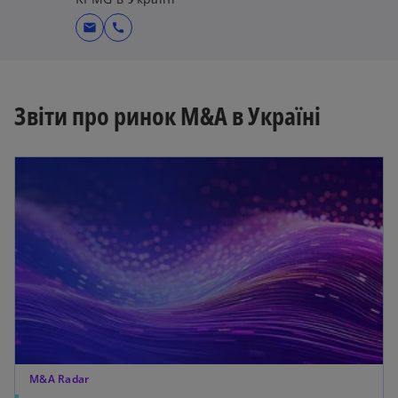
mail
call
Звіти про ринок M&A в Україні
M&A Radar