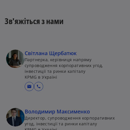
Зв'яжіться з нами
Світлана Щербатюк
Партнерка, керівниця напряму
супроводження корпоративних угод,
iнвестиції та ринки капіталу
KPMG в Україні
mail
call
Володимир Максименко
Директор, супроводження корпоративних
угод, інвестиції та ринки капіталу
KPMG в Україні